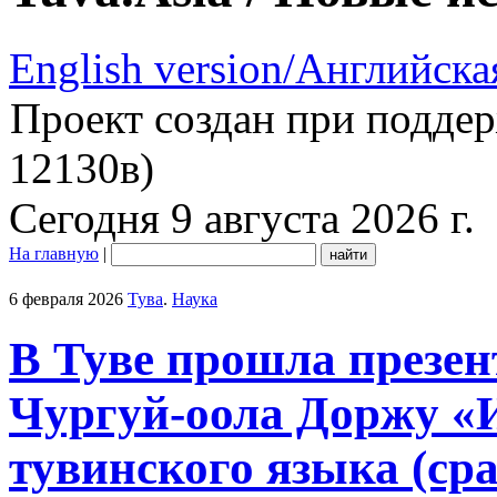
English version/Английска
Проект создан при подде
12130в)
Сегодня 9 августа 2026 г.
На главную
|
6 февраля 2026
Тува
.
Наука
В Туве прошла презе
Чургуй-оола Доржу «
тувинского языка (ср