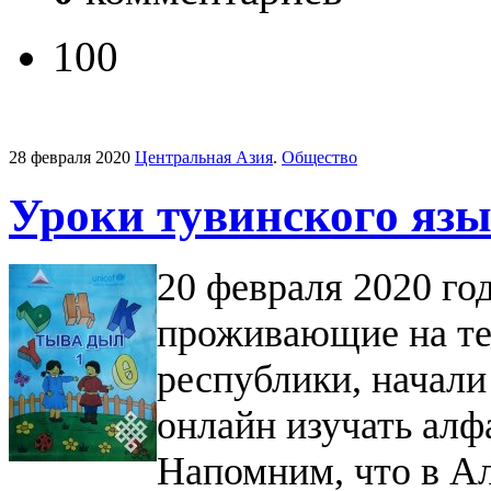
100
28 февраля 2020
Центральная Азия
.
Общество
Уроки тувинского язы
20 февраля 2020 го
проживающие на те
республики, начали
онлайн изучать алф
Н
апомним, что в А