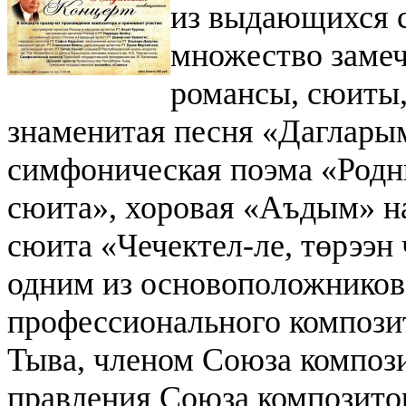
из выдающихся 
множество замеч
романсы, сюиты,
знаменитая песня «Даглары
симфоническая поэма «Родн
сюита», хоровая «Аъдым» на
сюита «Чечектел-ле, төрээн
одним из основоположников
профессионального композит
Тыва, членом Союза композ
правления Союза композито