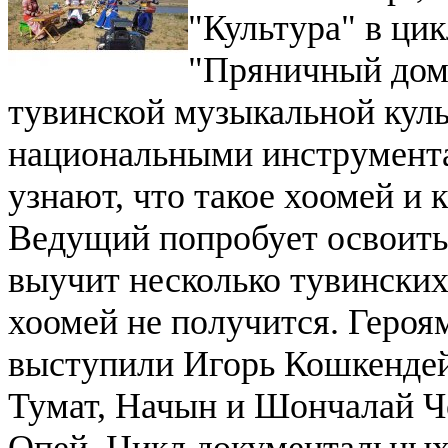
"Культура" в ци
"Пряничный доми
тувинской музыкальной кул
национальными инструмента
узнают, что такое хоомей и 
Ведущий попробует освоить 
выучит несколько тувинских 
хоомей не получится. Героя
выступили Игорь Кошкендей
Тумат, Начын и Шончалай Ч