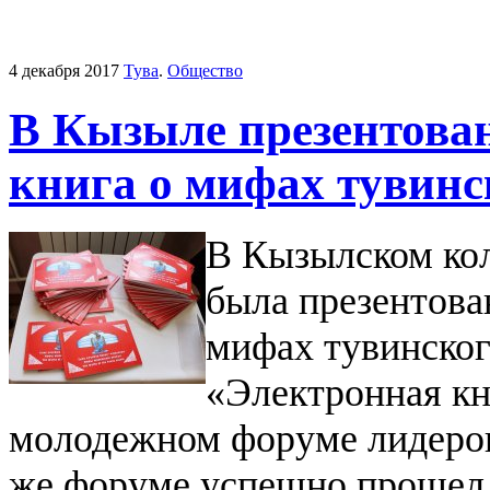
4 декабря 2017
Тува
.
Общество
В Кызыле презентован
книга о мифах тувинс
В Кызылском кол
была презентова
мифах тувинског
«Электронная кн
молодежном форуме лидеров
же форуме успешно прошел ж