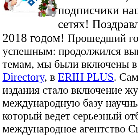
подписчики на
сетях! Поздрав
2018 годом!
Прошедший год
успешным: продолжился вы
темам, мы были включены в
Directory
, в
ERIH PLUS
. Са
издания стало включение жу
международную базу научны
который ведет серьезный отб
международное агентство Cr