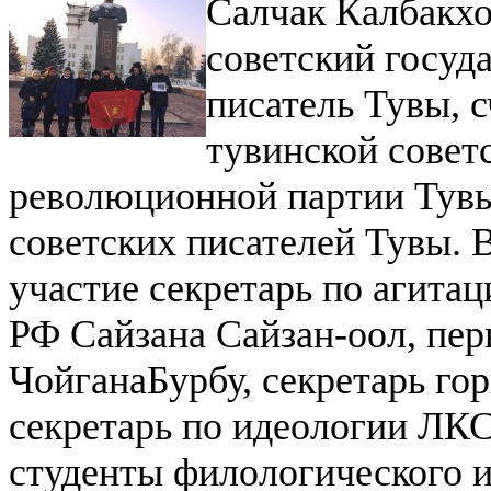
Салчак Калбакхо
советский госуд
писатель Тувы, 
тувинской совет
революционной партии Тувы 
советских писателей Тувы.
В
участие секретарь по агита
РФ Сайзана Сайзан-оол, пе
ЧойганаБурбу, секретарь г
секретарь по идеологии ЛК
студенты филологического и