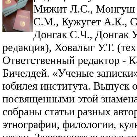
Мижит Л.С., Монгуш 
С.М., Кужугет А.К., 
Донгак С.Ч., Донгак У
редакция), Ховалыг У.Т. (те
Ответственный редактор - 
Бичелдей.
«Ученые записки»
юбилея института. Выпуск о
посвященными этой знамена
собраны статьи разных автор
этнографии, филологии, кул