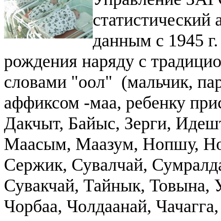
статистический 
данным с 1945 г.
рождения наряду с традици
словами "оол" (мальчик, пар
аффиксом -маа, ребенку при
Дакчыт, Байыс, Зерги, Идеш
Маасым, Маазум, Нопшу, Но
Сержик, Сувалчай, Сумралда
Сувакчай, Тайнык, Товына, 
Чорбаа, Чолдаанай, Чачагга