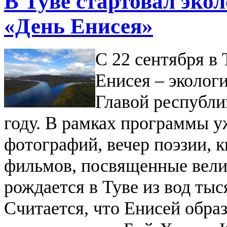
В Туве стартовал эко
«День Енисея»
С 22 сентября в 
Енисея – эколог
Главой республ
году. В рамках программы у
фотографий, вечер поэзии, 
фильмов, посвященные велик
рождается в Туве из вод тыс
Считается, что Енисей обра