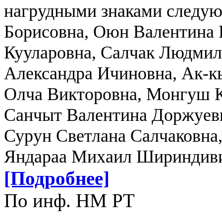
нагрудными знаками следую
Борисовна, Оюн Валентина 
Кууларовна, Салчак Людмил
Александра Ичиновна, Ак-
Олча Викторовна, Монгуш К
Санчыт Валентина Доржуев
Сурун Светлана Салчаковна,
Яндараа Михаил Шириндиви
[Подробнее]
По инф. НМ РТ