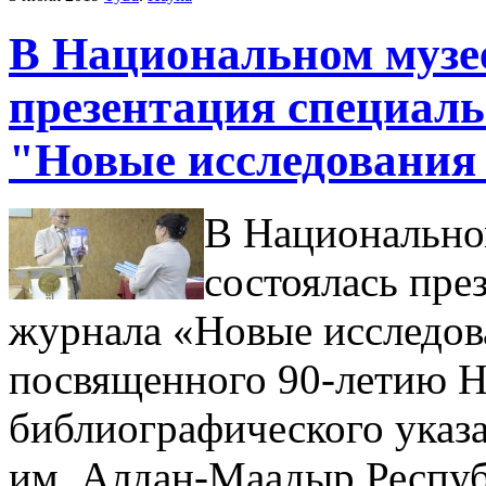
В Национальном музе
презентация специал
"Новые исследования
В Национальном
состоялась пре
журнала «Новые исследова
посвященного 90-летию Н
библиографического указ
им. Алдан-Маадыр Республ