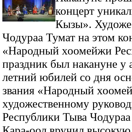
концерт уникал
Кызы». Художе
Чодураа Тумат на этом ко
«Народный хоомейжи Рес
праздник был накануне у 
летний юбилей со дня осн
звания «Народный хооме
художественному руковод
Республики Тыва Чодураа
Кара-оол вручил высокую 