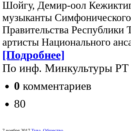
Шойгу, Демир-оол Кежиктиг
музыканты Симфонического 
Правительства Республики Т
артисты Национального анс
[Подробнее]
По инф. Минкультуры РТ
0
комментариев
80
7 ноября 2017
Тува
.
Общество