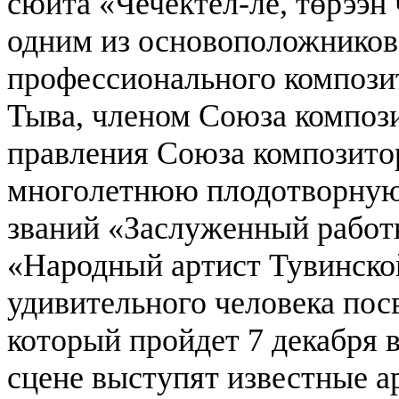
сюита «Чечектел-ле, төрээн
одним из основоположников
профессионального композит
Тыва, членом Союза композ
правления Союза композито
многолетнюю плодотворную 
званий «Заслуженный работ
«Народный артист Тувинск
удивительного человека пос
который пройдет 7 декабря 
сцене выступят известные а