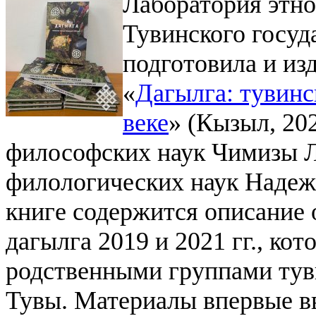
Лаборатория этно
Тувинского госуд
подготовила и из
«
Дагылга: тувин
веке
» (Кызыл, 20
философских наук Чимизы Л
филологических наук Надеж
книге содержится описание 
дагылга 2019 и 2021 гг., ко
родственными группами тув
Тувы. Материалы впервые вв