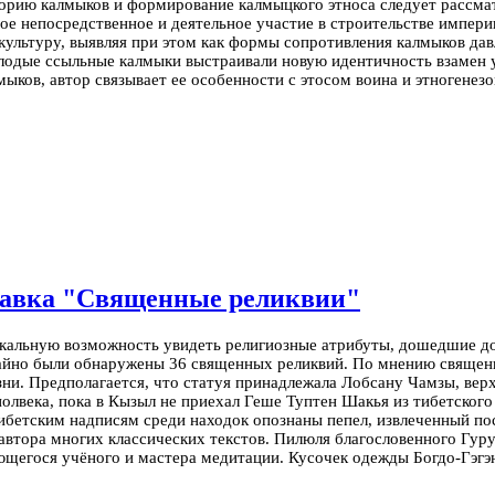
сторию калмыков и формирование калмыцкого этноса следует рассм
е непосредственное и деятельное участие в строительстве империи
культуру, выявляя при этом как формы сопротивления калмыков дав
лодые ссыльные калмыки выстраивали новую идентичность взамен у
ков, автор связывает ее особенности с этосом воина и этногенезо
тавка "Священные реликвии"
кальную возможность увидеть религиозные атрибуты, дошедшие до
чайно были обнаружены 36 священных реликвий. По мнению священн
ни. Предполагается, что статуя принадлежала Лобсану Чамзы, ве
олвека, пока в Кызыл не приехал Геше Туптен Шакья из тибетског
ибетским надписям среди находок опознаны пепел, извлеченный п
автора многих классических текстов. Пилюля благословенного Гуру
щегося учёного и мастера медитации. Кусочек одежды Богдо-Гэгэн