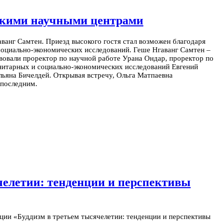
нскими научными центрами
анг Самтен. Приезд высокого гостя стал возможен благодаря
социально-экономических исследований.
Геше Нгаванг Самтен –
твовали проректор по научной работе Урана Ондар, проректор по
нитарных и социально-экономических исследований Евгений
льяна Бичелдей.
Открывая встречу, Ольга Матпаевна
 последним.
челетии: тенденции и перспективы
ции «Буддизм в третьем тысячелетии: тенденции и перспективы