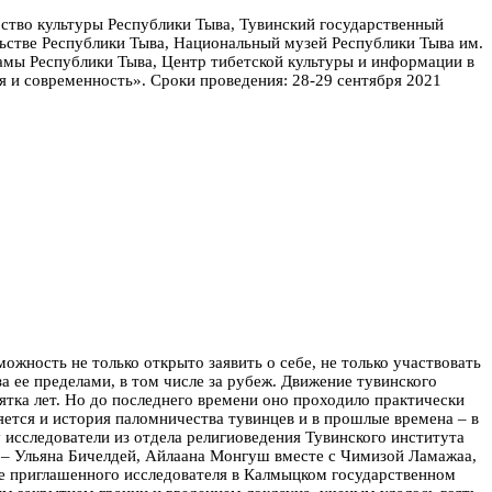
ство культуры Республики Тыва, Тувинский государственный
ьстве Республики Тыва, Национальный музей Республики Тыва им.
амы Республики Тыва, Центр тибетской культуры и информации в
я и современность».
Сроки проведения: 28-29 сентября 2021
жность не только открыто заявить о себе, не только участвовать
а ее пределами, в том числе за рубеж.
Движение тувинского
ятка лет. Но до последнего времени оно проходило практически
ется и история паломничества тувинцев и в прошлые времена – в
исследователи из отдела религиоведения Тувинского института
 – Ульяна Бичелдей, Айлаана Монгуш вместе с Чимизой Ламажаа,
ве приглашенного исследователя в Калмыцком государственном