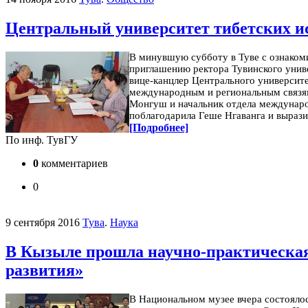
Центральный университет тибетских и
В минувшую субботу в Туве с ознаком
приглашению ректора Тувинского унив
вице-канцлер Центрального университе
международным и региональным связям
Монгуш и начальник отдела междунаро
поблагодарила Геше Нгаванга и вырази
[Подробнее]
По инф. ТувГУ
0
комментариев
0
9 сентября 2016
Тува
.
Наука
В Кызыле прошла научно-практическая
развития»
В Национальном музее вчера состоялос