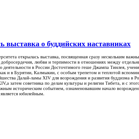
ь выставка о буддийских наставниках
ерситета открылась выставка, посвященная сразу нескольким важн
 добросердечия, любви и терпимости в отношениях между отдельн
ию деятельности в России Досточтимого геше Джампа Тинлея, учени
 как и в Бурятии, Калмыкии, с особым трепетом и теплотой вспоми
тейшества Далай-ламы XIV для возрождения и развития буддизма в 
IV,а затем советника по делам культуры и религии Тибета, и с это
важным историческим событием, ознаменовавшим начало возрождени
д является юбилейным.