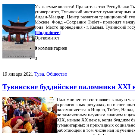
Уважаемые коллеги!
Правительство Республики Ты
университет, Тувинский институт гуманитарных 
Алдан-Маадыр, Центр развития традиционной тув
Москве, Фонд «Сохраним Тибет» проводят между
года.
Место проведения - г. Кызыл, Тувинский гос
[Подробнее]
Оргкомитет
0
комментариев
0
19 января 2021
Тува
.
Общество
Тувинские буддийские паломники XXI 
Паломничество составляет важную част
в религиозных ритуалах, но и совершат
паломничества в Индию, Тибет, Непал,
не замеченным научным знанием и даже
XIX, начале ХХ веков, когда буддизм 
гуманитарных и прикладных социально
работающей в том числе над изучение