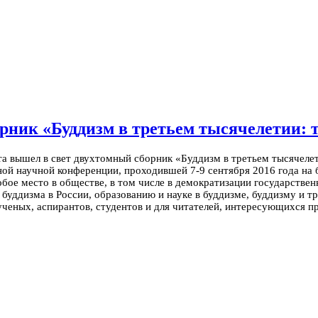
орник «Буддизм в третьем тысячелетии:
та вышел в свет двухтомный сборник «Буддизм в третьем тысячелет
й научной конференции, проходившей 7-9 сентября 2016 года на б
обое место в обществе, в том числе в демократизации государств
буддизма в России, образованию и науке в буддизме, буддизму и 
ученых, аспирантов, студентов и для читателей, интересующихся п