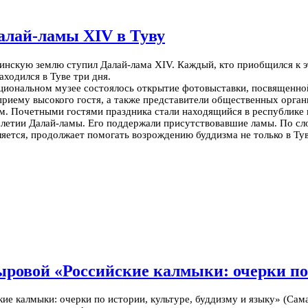
алай-ламы XIV в Туву
тувинскую землю ступил Далай-лама XIV. Каждый, кто приобщился 
ходился в Туве три дня.
 Национальном музее состоялось открытие фотовыставки, посвященно
 приему высокого гостя, а также представители общественных орга
ом.
Почетными гостями праздника стали находящийся в республике
летии Далай-ламы. Его поддержали присутствовавшие ламы. По слов
ляется, продолжает помогать возрождению буддизма не только в Туве
овой «Российские калмыки: очерки по и
ие калмыки: очерки по истории, культуре, буддизму и языку» (Сам