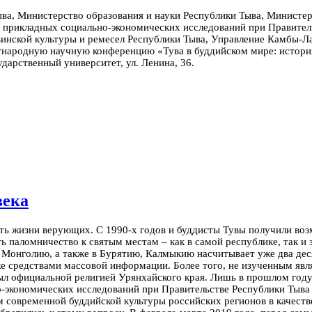
ва, Министерство образования и науки Республики Тыва, Министер
и прикладных социально-экономических исследований при Правител
инской культуры и ремесел Республики Тыва, Управление Камбы-Л
народную научную конференцию «Тува в буддийском мире: истори
ударственный университет, ул. Ленина, 36.
века
ь жизни верующих. С 1990-х годов и буддисты Тувы получили возмо
ь паломничество к святым местам – как в самой республике, так и з
 Монголию, а также в Бурятию, Калмыкию насчитывает уже два дес
 средствами массовой информации. Более того, не изученным явля
был официальной религией Урянхайского края.
Лишь в прошлом году 
-экономических исследований при Правительстве Республики Тыва
м современной буддийской культуры российских регионов в качест