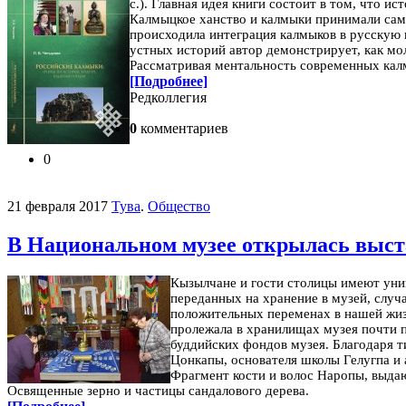
с.).
Главная идея книги состоит в том, что и
Калмыцкое ханство и калмыки принимали само
происходила интеграция калмыков в русскую 
устных историй автор демонстрирует, как мо
Рассматривая ментальность современных калмы
[Подробнее]
Редколлегия
0
комментариев
0
21 февраля 2017
Тува
.
Общество
В Национальном музее открылась выс
Кызылчане и гости столицы имеют уни
переданных на хранение в музей, слу
положительных переменах в нашей жиз
пролежала в хранилищах музея почти п
буддийских фондов музея.
Благодаря т
Цонкапы, основателя школы Гелугпа и 
Фрагмент кости и волос Наропы, выдаю
Освященные зерно и частицы сандалового дерева.