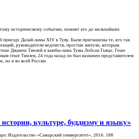
к этому историческому событию, помнит его до мельчайших
й приезду Далай-ламы XIV в Туву. Были приглашены те, кто так
низаций, руководители ведомств, простые жители, которым
 геше Джампа Тинлей и камбы-лама Тувы Лобсан Гьяцо.
Геше
ам геше Тинлея, 24 года назад он был назначен представителем
, но и во всей России.
стории, культуре, буддизму и языку»
ара: Издательство «Самарский университет», 2016. 188