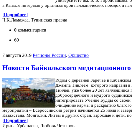
университете им. Б. Б. Городовикова, 
в Кызыле интервью у организаторов паломнических поездок и па
[Подробнее]
Ч.К.Ламажаа, Тувинская правда
0
комментариев
60
7 августа 2019
Регионы России
.
Общество
Новости Байкальского медитационного
Рядом с деревней Заречье в Кабанско
Джампа Тинлеем, которого направил в 
Тинлей, уже более 20 лет являющийся 
добросердечного и мудрого буддийског
интегрировать Учение Будды со своей
очищению кармы и раскрытию благого 
мероприятий – Всероссийский ретрит начинается 25 июля и заверш
Казахстана, Монголии, Литвы и других стран, взрослые и дети, 
[Подробнее]
Ирина Урбанаева, Любовь Четырова