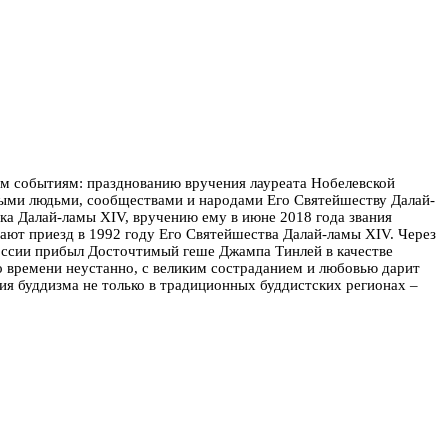
ым событиям: празднованию вручения лауреата Нобелевской
ыми людьми, сообществами и народами Его Святейшеству Далай-
ка Далай-ламы XIV, вручению ему в июне 2018 года звания
нают приезд в 1992 году Его Святейшества Далай-ламы XIV. Через
России прибыл Досточтимый геше Джампа Тинлей в качестве
го времени неустанно, с великим состраданием и любовью дарит
я буддизма не только в традиционных буддистских регионах –