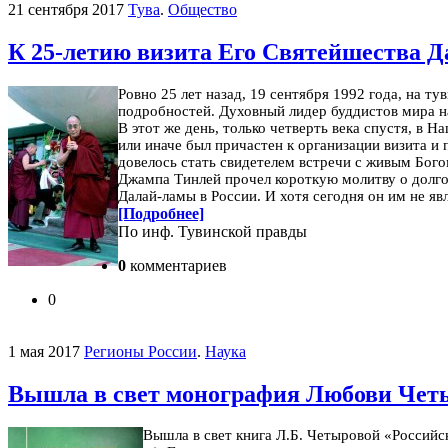
21 сентября 2017
Тува
.
Общество
К 25-летию визита Его Святейшества Д
Ровно 25 лет назад, 19 сентября 1992 года, на 
подробностей. Духовный лидер буддистов мира на
В этот же день, только четверть века спустя, в
или иначе был причастен к организации визита и
довелось стать свидетелем встречи с живым Бог
Джампа Тинлей прочел короткую молитву о долго
Далай-ламы в России. И хотя сегодня он им не яв
[Подробнее]
По инф. Тувинской правды
0
комментариев
0
1 мая 2017
Регионы России
.
Наука
Вышла в свет монография Любови Четыр
Вышла в свет книга Л.Б. Четыровой «Российск