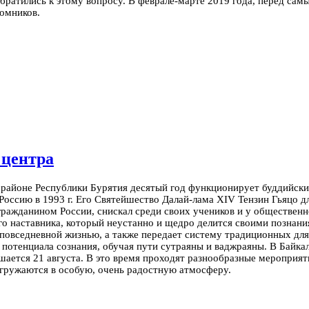
обратились к этому вопросу. В феврале-марте 2019 года, перед са
ломников.
 центра
м районе Республики Бурятия десятый год функционирует буддийск
Россию в 1993 г. Его Святейшество Далай-лама XIV Тензин Гьяцо д
гражданином России, снискал среди своих учеников и у обществен
о наставника, который неустанно и щедро делится своими познани
 повседневной жизнью, а также передает систему традиционных дл
потенциала сознания, обучая пути сутраяны и ваджраяны.
В Байка
ается 21 августа. В это время проходят разнообразные мероприятия
погружаются в особую, очень радостную атмосферу.