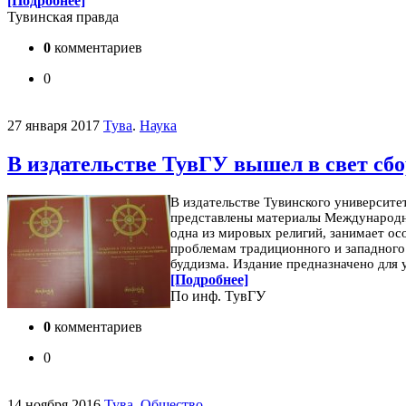
[Подробнее]
Тувинская правда
0
комментариев
0
27 января 2017
Тува
.
Наука
В издательстве ТувГУ вышел в свет сб
В издательстве Тувинского университе
представлены материалы Международно
одна из мировых религий, занимает ос
проблемам традиционного и западного 
буддизма.
Издание предназначено для 
[Подробнее]
По инф. ТувГУ
0
комментариев
0
14 ноября 2016
Тува
.
Общество