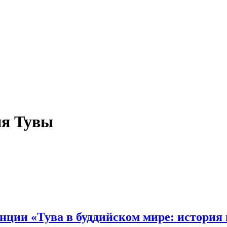
ия Тувы
ции «Тува в буддийском мире: история 