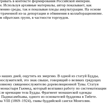
атривать в контексте формирования Российской империи.
. Используя архивные материалы, автор показывает, как
лению среды, так и показывая плоды аккультурации.
На основе
траченной из-за депортации и обвинения в коллаборационизме.
м ойратских групп, в частности торгоудов.
 наших дней, ощутить их энергию.
В одной из статуй Будды,
ослужителей, это знак свыше, говорящий о великих грядущих
рховному священнослужителю дореволюционной Тувы. Статуя
о монастыря Гьюмед, который возглавил работу по систематизации
осле кремации тела Будды. Фрагмент монашеской одежды
 Падмасамбхавы, одного из основателей буддизма в Тибете.
а VIII (1869–1924), главы буддийской сангхи Монголии.