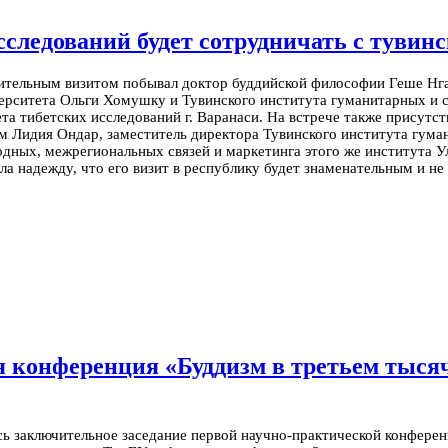
сследований будет сотрудничать с туви
ительным визитом побывал доктор буддийской философии Геше Нгав
ерситета Ольги Хомушку и Тувинского института гуманитарных и 
та тибетских исследований г. Варанаси. На встрече также присутс
 Лидия Ондар, заместитель директора Тувинского института гума
дных, межрегиональных связей и маркетинга этого же института У
ла надежду, что его визит в республику будет знаменательным и не
 конференция «Буддизм в третьем тыся
ь заключительное заседание первой научно-практической конферен