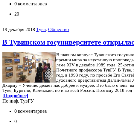
0
комментариев
20
19 декабря 2018
Тува
.
Общество
В Тувинском госуниверситете открылас
В главном корпусе Тувинского госунив
премии мира за неустанную проповедь
ламе XIV в декабре 1989 года, 25-лет
Почетного профессора ТувГУ.
В Туве,
год, в 1993 году, по просьбе Его Свя
духовного представителя Далай-ламы X
Дхарму – Учение, делает нас добрее и мудрее. Это было очень 
Туве, Бурятии, Калмыкии, но и во всей России. Поэтому 2018 го
[Подробнее]
По инф. ТувГУ
0
комментариев
0