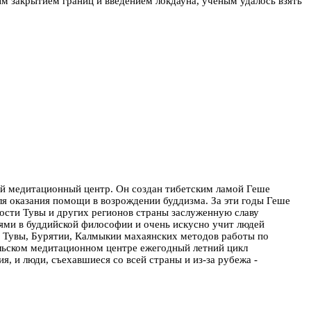
мым закрытием границ и введением локдауна, ученым удалось взять
ий медитационный центр. Он создан тибетским ламой Геше
ля оказания помощи в возрождении буддизма. За эти годы Геше
ности Тувы и других регионов страны заслуженную славу
ями в буддийской философии и очень искусно учит людей
я Тувы, Бурятии, Калмыкии махаянских методов работы по
льском медитационном центре ежегодный летний цикл
, и люди, съехавшиеся со всей страны и из-за рубежа -