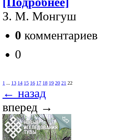
[Подробнее]
З. М. Монгуш
0
комментариев
0
1
...
13
14
15
16
17
18
19
20
21
22
← назад
вперед →