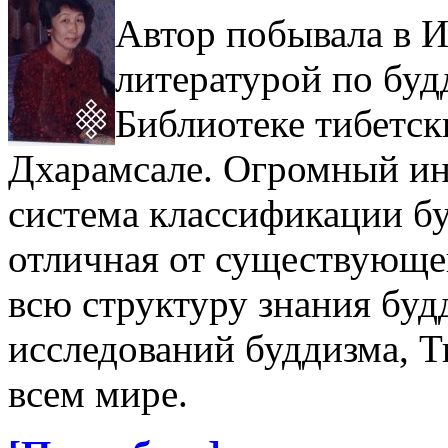
Автор побывала в И
литературой по буд
Библиотеке тибетск
Дхарамсале. Огром­ный ин
система классификации б
отличная от существующей 
всю структуру знания буд
исследований буддизма, Т
всем мире.