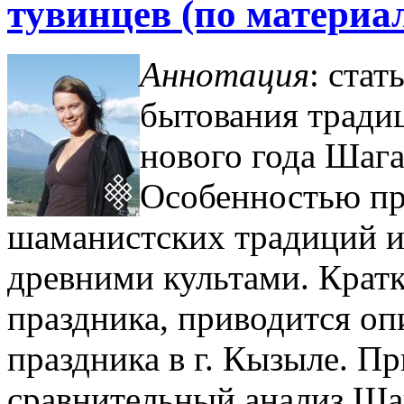
тувинцев (по материа
Аннотация
: ста
бытования тради
нового года Шага
Особен­ностью пр
шаманистских традиций и
древними культами. Кратк
праздника, приводится оп
праздника в г. Кы­зыле. П
сравнительный анализ Ша