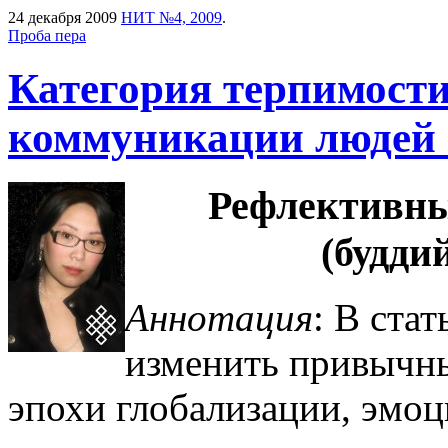
24 декабря 2009
НИТ №4, 2009
.
Проба пера
Категория терпимости
коммуникации людей 
Рефлективны
(будди
Аннотация
: В ста
из­менить привыч
эпохи глобализации, эмо