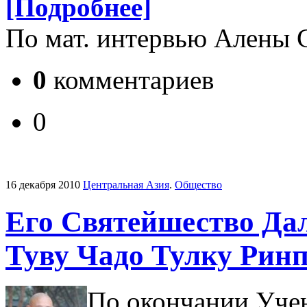
[Подробнее]
По мат. интервью Алены 
0
комментариев
0
16 декабря 2010
Центральная Азия
.
Общество
Его Святейшество Дал
Туву Чадо Тулку Рин
По окончании Учен