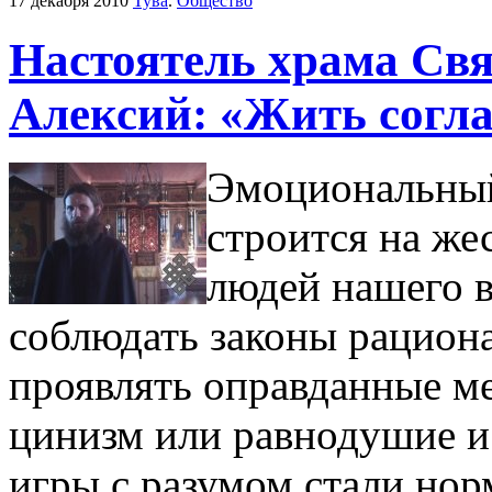
17 декабря 2010
Тува
.
Общество
Настоятель храма Свя
Алексий: «Жить согла
Эмоциональный
строится на же
людей нашего 
соблюдать законы рациона
проявлять оправданные ме
цинизм или равнодушие и 
игры с разумом стали но