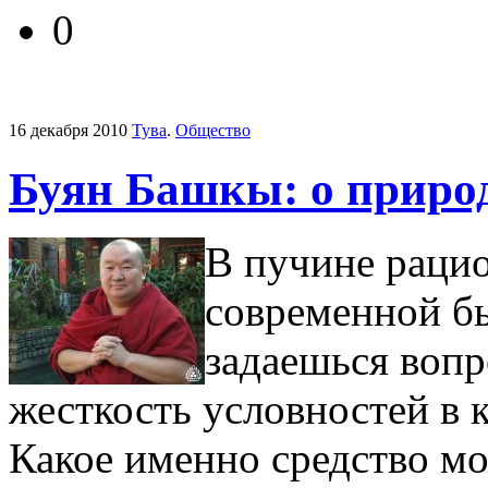
0
16 декабря 2010
Тува
.
Общество
Буян Башкы: о приро
В пучине раци
современной б
задаешься вопр
жесткость условностей в
Какое именно средство м