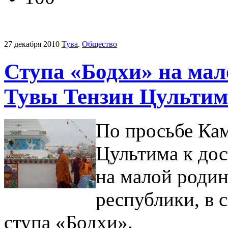
27 декабря 2010
Тува
.
Общество
Ступа «Бодхи» на ма
Тувы Тензин Цультим
По просьбе Ка
Цультима к до
на малой роди
республики, в 
ступа «Бодхи».