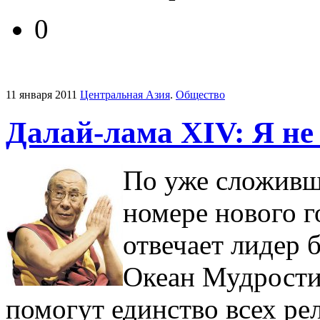
0
11 января 2011
Центральная Азия
.
Общество
Далай-лама XIV: Я не 
По уже сложивш
номере нового г
отвечает лидер 
Океан Мудрости
помогут единство всех ре