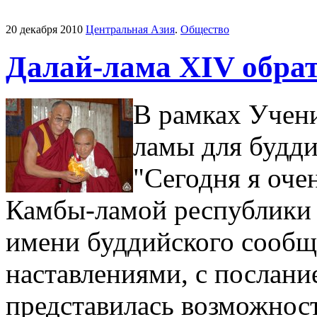
20 декабря 2010
Центральная Азия
.
Общество
Далай-лама XIV обрат
В рамках Учен
ламы для будди
"Сегодня я очен
Камбы-ламой республики Т
имени буддийского сообще
наставлениями, с послание
представилась возможнос