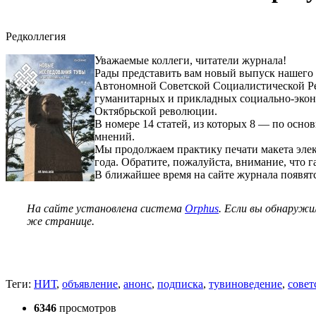
Редколлегия
Уважаемые коллеги, читатели журнала!
Рады представить вам новый выпуск нашег
Автономной Советской Социалистической Ре
гуманитарных и прикладных социально-эконо
Октябрьской революции.
В номере 14 статей, из которых 8 — по осно
мнений.
Мы продолжаем практику печати макета элект
года. Обратите, пожалуйста, внимание, что 
В ближайшее время на сайте журнала появятс
На сайте установлена система
Orphus
. Если вы обнаружи
же странице.
Теги:
НИТ
,
объявление
,
анонс
,
подписка
,
тувиноведение
,
совет
6346
просмотров