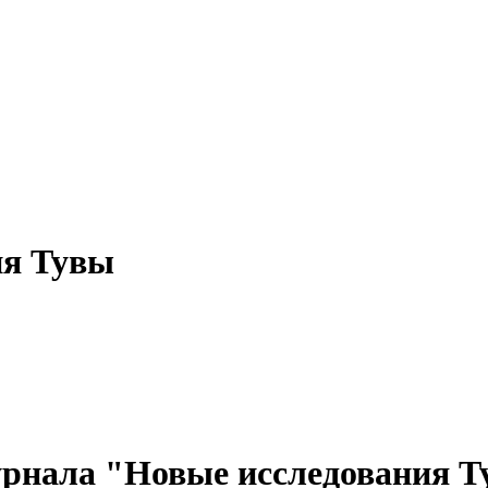
ия Тувы
рнала "Новые исследования Тув