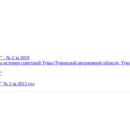
 - № 2 за 2019
ы истории советской Тувы (Тувинской автономной области, Ту
"
 № 2 за 2013 год