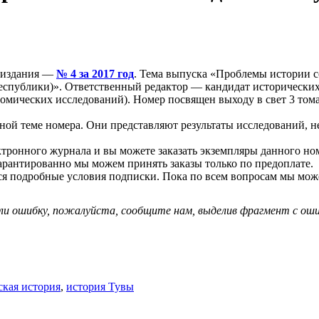
о издания —
№ 4 за 2017 год
. Тема выпуска «Проблемы истории с
спублики)». Ответственный редактор — кандидат исторических
мических исследований). Номер посвящен выходу в свет 3 тома
вной теме номера. Они представляют результаты исследований, 
ронного журнала и вы можете заказать экземпляры данного номе
гарантированно мы можем принять заказы только по предоплате.
я подробные условия подписки. Пока по всем вопросам мы может
ли ошибку, пожалуйста, сообщите нам, выделив фрагмент с ошиб
ская история
,
история Тувы