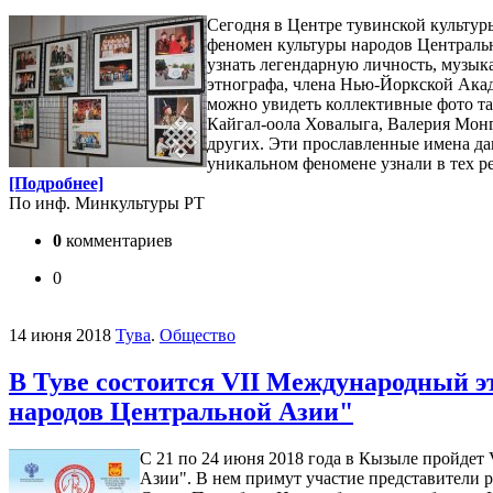
Сегодня в Центре тувинской культу
феномен культуры народов Центральн
узнать легендарную личность, музыка
этнографа, члена Нью-Йоркской Ака
можно увидеть коллективные фото та
Кайгал-оола Ховалыга, Валерия Мон
других. Эти прославленные имена да
уникальном феномене узнали в тех ре
[Подробнее]
По инф. Минкультуры РТ
0
комментариев
0
14 июня 2018
Тува
.
Общество
В Туве состоится VII Международный э
народов Центральной Азии"
С 21 по 24 июня 2018 года в Кызыле пройде
Азии". В нем примут участие представители р