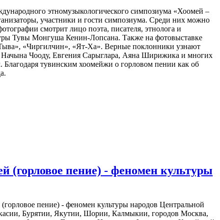
еждународного этномузыкологического симпозиума «Хоомей –
ганизаторы, участники и гости симпозиума. Среди них можно
фотографии смотрит лицо поэта, писателя, этнолога и
туры Тувы Монгуша Кенин-Лопсана. Также на фотовыставке
«Тыва», «Чиргилчин», «Ят-Ха». Верные поклонники узнают
 Начына Чооду, Евгения Сарыглара, Аяна Ширижика и многих
. Благодаря тувинским хоомейжи о горловом пении как об
да.
 (горловое пение) - феномен культуры
(горловое пение) - феномен культуры народов Центральной
акасии, Бурятии, Якутии, Шории, Калмыкии, городов Москва,