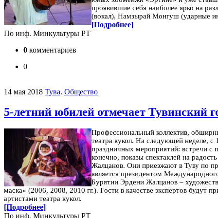
проявившие себя наиболее ярко на раз
(вокал), Намзырай Монгуш (ударные и
[Подробнее]
По инф. Минкультуры РТ
0
комментариев
0
14 мая 2018
Тува
.
Общество
5-летний юбилей отмечает Тувинский г
Профессиональный коллектив, обширный
театра кукол. На следующей неделе, с 
праздничных мероприятий: встречи с п
конечно, показы спектаклей на радость
Жалцанов. Они приезжают в Туву по п
является президентом Международного
Бурятии Эрдени Жалцанов – художестве
маска» (2006, 2008, 2010 гг.). Гости в качестве экспертов будут
артистами театра кукол.
[Подробнее]
По инф. Минкультуры РТ