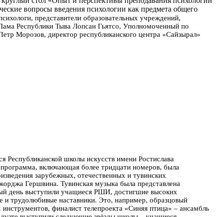
ся круглый стол «Опыт и перспективы преподавания психологии
ические вопросы введения психологии как предмета общего
 психологи, представители образовательных учреждений,
Лама Республики Тыва Лопсан Гьятсо, Уполномоченный по
 Петр Морозов, директор республиканского центра «Сайзырал»
ся Республиканской школы искусств имени Ростислава
 программа, включающая более тридцати номеров, была
оизведения зарубежных, отечественных и тувинских
жорджа Гершвина. Тувинская музыка была представлена
ый день выступили учащиеся РШИ, достигшие высоких
ые и трудолюбивые наставники. Это, например, образцовый
 инструментов, финалист телепроекта «Синяя птица» – ансамбль
 дуэте выступили следующие звёзды школы – учащиеся,