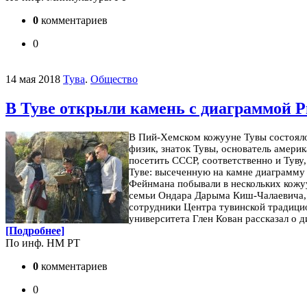
0
комментариев
0
14 мая 2018
Тува
.
Общество
В Туве открыли камень с диаграммой 
В Пий-Хемском кожууне Тувы состояло
физик, знаток Тувы, основатель амери
посетить СССР, соответственно и Туву
Туве: высеченную на камне диаграмм
Фейнмана побывали в нескольких кожу
семьи Ондара Дарыма Киш-Чалаевича, О
сотрудники Центра тувинской традици
университета Глен Кован рассказал о 
[Подробнее]
По инф. НМ РТ
0
комментариев
0