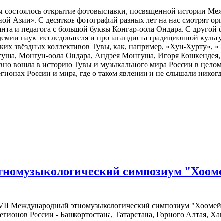
ры состоялось открытие фотовыставки, посвященной истории М
ой Азии». С десятков фотографий разных лет на нас смотрят ор
нта и педагога с большой буквы Конгар-оола Ондара. С другой 
демии наук, исследователя и пропагандиста традиционной куль
ких звёздных коллективов Тувы, как, например, «Хун-Хурту», 
гуша, Монгун-оола Ондара, Андрея Монгуша, Игоря Кошкендея,
вно вошла в историю Тувы и музыкального мира России в целом
гионах России и мира, где о таком явлении и не слышали никог
тномузыкологический симпозиум "Хоомей
т VII Международный этномузыкологический симпозиум "Хоомей 
егионов России - Башкортостана, Татарстана, Горного Алтая, Х