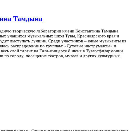
тина Тамдына
родную творческую лаборатории имени Константина Тамдына.
ных учащихся музыкальных школ Тувы, Красноярского края и
 будут выступать лучшие.
Среди участников – юные музыканты из
оялось распределение по группам: «Духовые инструменты» и
 весь свой талант на Гала-концерте 8 июня в Тувгосфилармонии.
и по городу, посещение театров, музеев и других культурных