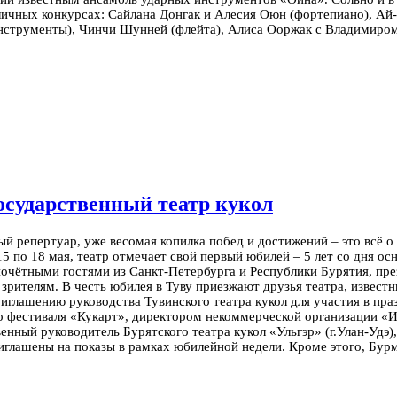
личных конкурсах: Сайлана Донгак и Алесия Оюн (фортепиано), Ай
нструменты), Чинчи Шунней (флейта), Алиса Ооржак с Владимиром 
осударственный театр кукол
 репертуар, уже весомая копилка побед и достижений – это всё о
15 по 18 мая, театр отмечает свой первый юбилей – 5 лет со дня ос
очётными гостями из Санкт-Петербурга и Республики Бурятия, пре
 зрителям.
В честь юбилея в Туву приезжают друзья театра, извест
риглашению руководства Тувинского театра кукол для участия в п
 фестиваля «Кукарт», директором некоммерческой организации «Ин
нный руководитель Бурятского театра кукол «Ульгэр» (г.Улан-Удэ
 приглашены на показы в рамках юбилейной недели. Кроме этого, Бу