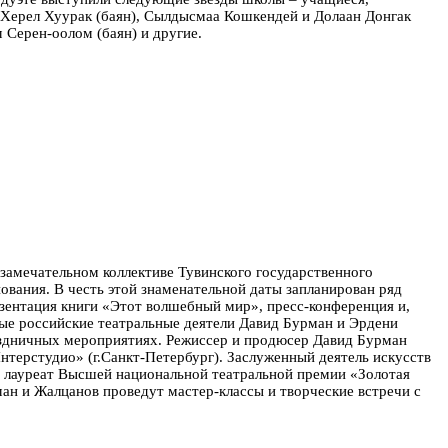
-Херел Хуурак (баян), Сылдысмаа Кошкендей и Долаан Донгак
Серен-оолом (баян) и другие.
 замечательном коллективе Тувинского государственного
нования. В честь этой знаменательной даты запланирован ряд
зентация книги «Этот волшебный мир», пресс-конференция и,
ные российские театральные деятели Давид Бурман и Эрдени
раздничных мероприятиях. Режиссер и продюсер Давид Бурман
терстудио» (г.Санкт-Петербург). Заслуженный деятель искусств
), лауреат Высшей национальной театральной премии «Золотая
рман и Жалцанов проведут мастер-классы и творческие встречи с