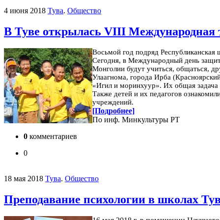
4 июня 2018
Тува
.
Общество
В Туве открылась VIII Международная
Восьмой год подряд Республиканская 
Сегодня, в Международный день защит
Монголии будут учиться, общаться, др
Улаагнома, города Ирба (Красноярский
«Игил и моринхуур». Их общая задача 
Также детей и их педагогов ознакомил
учреждений.
[Подробнее]
По инф. Минкультуры РТ
0
комментариев
0
18 мая 2018
Тува
.
Общество
Преподавание психологии в школах Ту