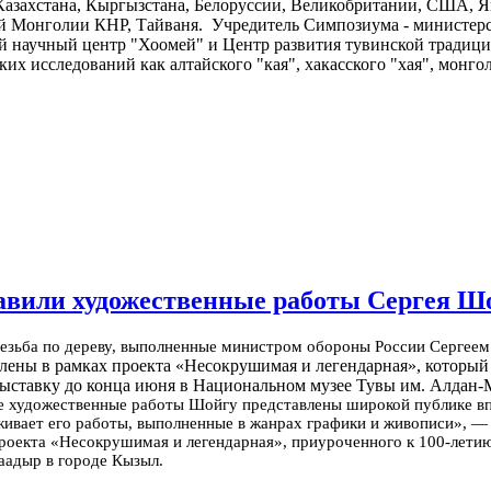
 Казахстана, Кыргызстана, Белоруссии, Великобритании, США,
 Монголии КНР, Тайваня. Учредитель Симпозиума - министерст
 научный центр "Хоомей" и Центр развития тувинской традицио
х исследований как алтайского "кая", хакасского "хая", монгол
авили художественные работы Сергея Ш
езьба по дереву, выполненные министром обороны России Сергеем 
лены в рамках проекта «Несокрушимая и легендарная», который
ыставку до конца июня в Национальном музее Тувы им. Алдан-
 художественные работы Шойгу представлены широкой публике впер
ивает его работы, выполненные в жанрах графики и живописи», — 
роекта «Несокрушимая и легендарная», приуроченного к 100-летию
аадыр в городе Кызыл.