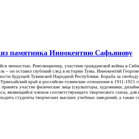
скиз памятника Иннокентию Сафьянову
я личностью. Революционер, участник гражданской войны в Сибир
ь – он оставил глубокий след в истории Тувы. Иннокентий Георгие
ности будущей Тувинской Народной Республики. Борьба за свободу 
Урянхайский край и российско-тувинские отношения в 1911-1921 г
принять участие физические лица (скульпторы, художники, дизай
рса, являющийся членом соответствующего творческого союза, для
т входить студенты творческих высших учебных заведений, а также