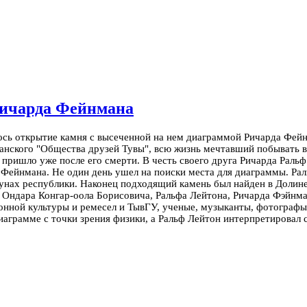
Ричарда Фейнмана
сь открытие камня с высеченной на нем диаграммой Ричарда Фейнм
канского "Общества друзей Тувы", всю жизнь мечтавший побывать в
, пришло уже после его смерти.
В честь своего друга Ричарда Ральф
у Фейнмана.
Не один день ушел на поиски места для диаграммы. Рал
унах республики. Наконец подходящий камень был найден в Долине
ндара Конгар-оола Борисовича, Ральфа Лейтона, Ричарда Фэйнмана.
онной культуры и ремесел и ТывГУ, ученые, музыканты, фотограф
диаграмме с точки зрения физики, а Ральф Лейтон интерпретировал 