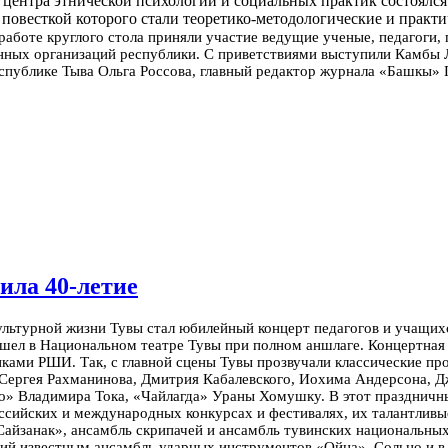
о центра этнической психологии и социальных практик состоял
 повесткой которого стали теоретико-методологические и практ
работе круглого стола приняли участие ведущие ученые, педагоги,
нных организаций республики. С приветствиями выступили Камбы 
еспублике Тыва Ольга Россова, главный редактор журнала «Башкы»
ила 40-летие
льтурной жизни Тувы стал юбилейный концерт педагогов и учащих
шел в Национальном театре Тувы при полном аншлаге. Концертная
ками РШИ. Так, с главной сцены Тувы прозвучали классические пр
Сергея Рахманинова, Дмитрия Кабалевского, Иохима Андерсона, Д
» Владимира Тока, «Чайлагда» Ураны Хомушку. В этот праздничн
оссийских и международных конкурсах и фестивалях, их талантлив
айзанак», ансамбль скрипачей и ансамбль тувинских национальных
й известным ансамбль ударных инструментов «Ойна». Сольно и в