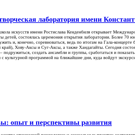
 творческая лаборатория имени Констан
школа искусств имени Ростислава Кенденбиля открывает Междуна
ы детей, состоялась церемония открытия лаборатории. Более 70 ю
ужить и, конечно, соревноваться, ведь по итогам на Гала-концерте
 край), Хову-Аксы и Суг-Аксы, а также Хандагайты. Сегодня сост
– подружиться, создать ансамбли и группы, сработаться и показать
и с культурной программой на ближайшие дни, куда войдут экскурси
вы: опыт и перспективы развития