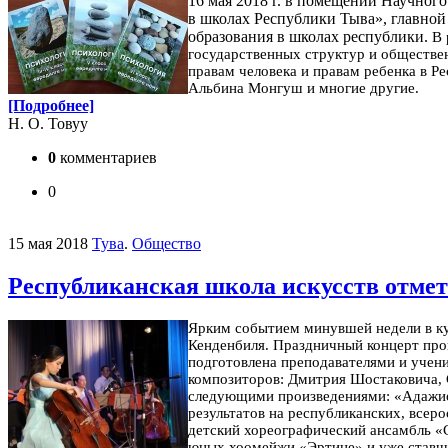
16 мая 2018 г. в помещении Научног
в школах Республики Тыва», главной
образования в школах республики.
В 
государственных структур и обществе
правам человека и правам ребенка в Р
Альбина Монгуш и многие другие.
[Подробнее]
Н. О. Товуу
0
комментариев
0
15 мая 2018
Тува
.
Общество
Республиканская школа искусств отмет
Ярким событием минувшей недели в ку
Кенденбиля.
Праздничный концерт про
подготовлена преподавателями и учени
композиторов: Дмитрия Шостаковича, 
следующими произведениями: «Адажио
результатов на республиканских, всер
детский хореографический ансамбль «С
юных хоомейжи «Эртине» и уже ставши