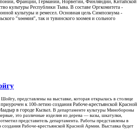
 Японии, Франции, Германии, Норвегии, Финляндии, Китайской
во культуры Республики Тыва. В составе Оргкомитета -
нной культуры и ремесел. Основная цель Симпозиума -
ьского "хөөмия", так и тувинского хоомея и сольного
ойгу
Шойгу, представлены на выставке, которая открылась в столице
 приурочен к 100-летию создания Рабоче-крестьянской Красной
Маадыр в городе Кызыл.
В департаменте культуры Минобороны
вые, это различные изделия из дерева — вазы, шкатулки,
отметил представитель департамента. Работы представлены в
 создания Рабоче-крестьянской Красной Армии. Выставка будет