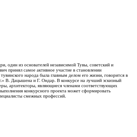
и, один из основателей независимой Тувы, советский и
вич принял самое активное участие в становлении
тувинского народа была главным делом его жизни, говорится в
г.» В. Дацышена и Г. Ондар.
В конкурсе на лучший эскизный
неры, архитекторы, являющиеся членами соответствующих
 выполнения конкурсного проекта может сформировать
 специалисты смежных профессий.