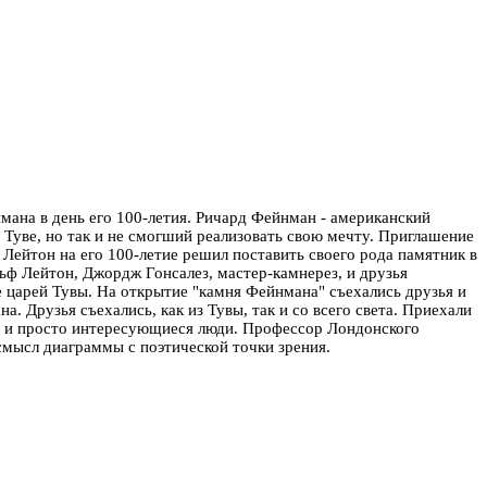
ана в день его 100-летия.
Ричард Фейнман - американский
 Туве, но так и не смогший реализовать свою мечту. Приглашение
 Лейтон на его 100-летие решил поставить своего рода памятник в
ьф Лейтон, Джордж Гонсалез, мастер-камнерез, и друзья
 царей Тувы. На открытие "камня Фейнмана" съехались друзья и
 Друзья съехались, как из Тувы, так и со всего света. Приехали
ы и просто интересующиеся люди. Профессор Лондонского
смысл диаграммы с поэтической точки зрения.