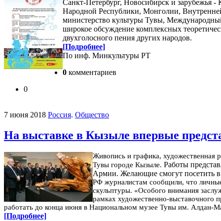
Санкт-Петербург, Новосибирск и зарубежья -
Народной Республики, Монголии, Внутренней
министерство культуры Тувы, Международный
широкое обсуждение комплексных теоретически
двухголосного пения других народов.
[Подробнее]
По инф. Минкультуры РТ
0
комментариев
0
7 июня 2018
Россия
.
Общество
На выставке в Кызыле впервые предст
Живопись и графика, художественная р
Работы представ
Тувы городе Кызыле.
Армии. Желающие смогут посетить в
РФ журналистам сообщили, что личные
скульптуры.
«Особого внимания заслуж
рамках художественно-выставочного п
работать до конца июня в Национальном музее Тувы им. Алдан-М
[Подробнее]