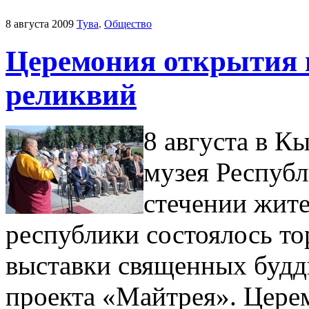
8 августа 2009
Тува
.
Общество
Церемония открытия 
реликвий
8 августа в К
музея Респуб
стечении жите
республики состоялось т
выставки священных будд
проекта «Майтрея». Цере