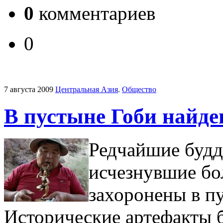
0
комментариев
0
7 августа 2009
Центральная Азия
.
Общество
В пустыне Гоби найд
Редчайшие будд
исчезнувшие бол
захоронены в п
Исторические артефакты б