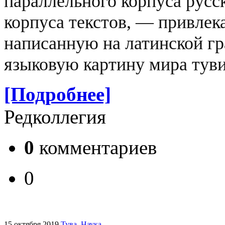
параллельного корпуса русс
корпуса текстов, — привлек
написанную на латинской г
языковую картину мира туви
[Подробнее]
Редколлегия
0
комментариев
0
15 октября 2019
Тува
.
Наука