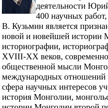
деятельности Юрий
400 научных работ,
В. Кузьмин является призна
новой и новейшей истории 
историографии, историогра
XVIII-XX веков, современно
общественной мысли Монгол
международных отношений 
сфера научных интересов уч
история Монголии, монгольс
истории Монголии второй п