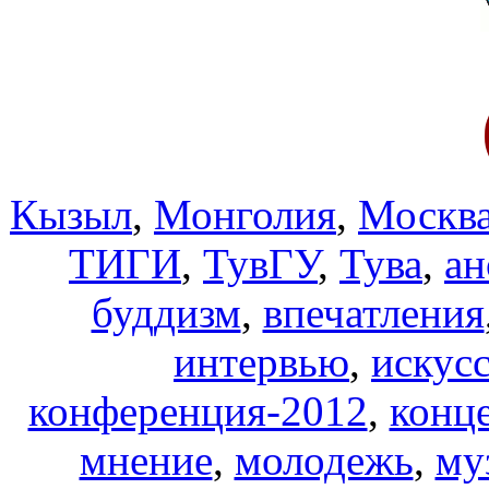
Кызыл
,
Монголия
,
Москв
ТИГИ
,
ТувГУ
,
Тува
,
ан
буддизм
,
впечатления
интервью
,
искус
конференция-2012
,
конц
мнение
,
молодежь
,
му