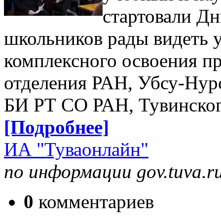
стартовали Дн
школьников рады видеть 
комплексного освоения п
отделения РАН, Убсу-Нур
БИ РТ СО РАН, Тувинског
[Подробнее]
ИА "Туваонлайн"
по информации gov.tuva.r
0
комментариев