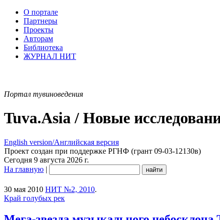
О портале
Партнеры
Проекты
Авторам
Библиотека
ЖУРНАЛ НИТ
Портал тувиноведения
Tuva.Asia / Новые исследован
English version/Английская версия
Проект создан при поддержке РГНФ (грант 09-03-12130в)
Сегодня 9 августа 2026 г.
На главную
|
30 мая 2010
НИТ №2, 2010
.
Край голубых рек
Мега-звезда музыкального небосклона 