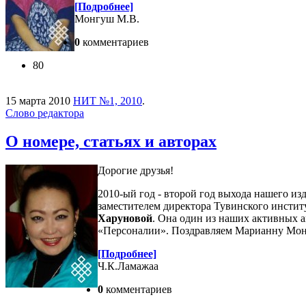
[Подробнее]
Монгуш М.В.
0
комментариев
80
15 марта 2010
НИТ №1, 2010
.
Слово редактора
О номере, статьях и авторах
Дорогие друзья!
2010-ый год - второй год выхода нашего из
заместителем директора Тувинского инстит
Харуновой
. Она один из наших активных а
«Персоналии». Поздравляем Марианну Монг
[Подробнее]
Ч.К.Ламажаа
0
комментариев