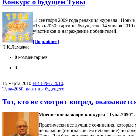
Конкурс о будущем Тувы
11 сентября 2009 года редакция журнала «Новые
«Тува-2050: картины будущего». 14 января 2010
участников и награждение победителей.
[Подробнее]
Ч.К.Ламажаа
0
комментариев
0
15 марта 2010
НИТ №1, 2010
.
Тува-2050: картины будущего
Тот, кто не смотрит вперед, оказываетс
Мнение члена жюри конкурса "Тува-2050".
Практически все лучшие сочинения, которые м
небольшие (иногда совсем небольшие) по объе
Тувы. Для большинства из них характерными 