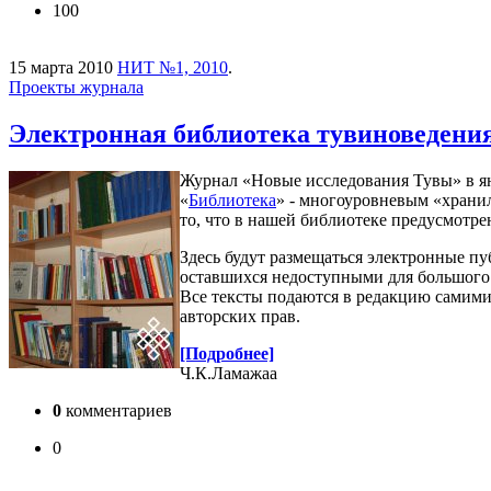
100
15 марта 2010
НИТ №1, 2010
.
Проекты журнала
Электронная библиотека тувиноведени
Журнал «Новые исследования Тувы» в янв
«
Библиотека
» - многоуровневым «храни
то, что в нашей библиотеке предусмотре
Здесь будут размещаться электронные п
оставшихся недоступными для большого 
Все тексты подаются в редакцию самими 
авторских прав.
[Подробнее]
Ч.К.Ламажаа
0
комментариев
0