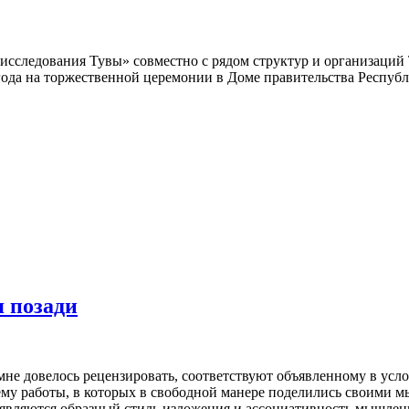
 исследования Тувы» совместно с рядом структур и организаций 
 года на торжественной церемонии в Доме правительства Республ
я позади
не довелось рецензировать, соответствуют объявленному в усло
му работы, в которых в сво­бодной манере поделились своими м
являются образный стиль изложения и ассоциативность мышления