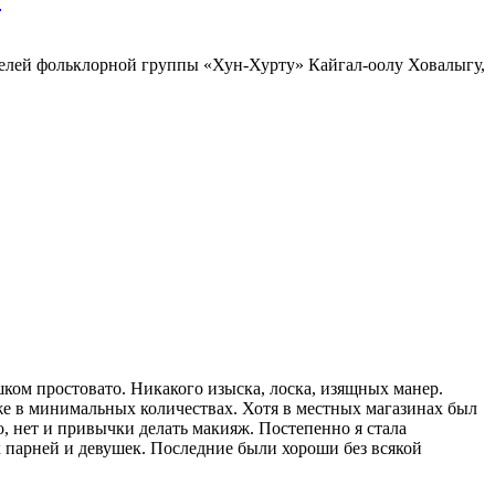
телей фольклорной группы «Хун-Хурту» Кайгал-оолу Ховалыгу,
ом простовато. Никакого изыс­­ка, лоска, изящных манер.
же в минимальных количествах. Хотя в местных магазинах был
о, нет и привычки делать макияж. Постепенно я стала
 парней и девушек. Последние были хороши без всякой