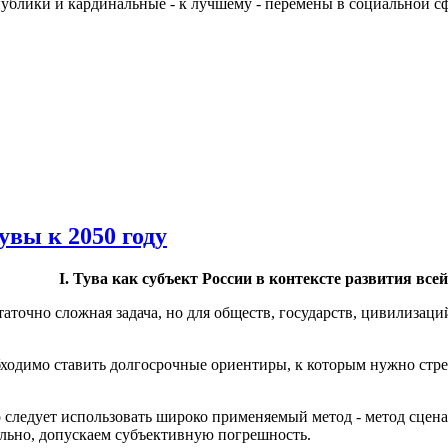
ублики и кардинальные - к лучшему - перемены в социальной сф
вы к 2050 году
I. Тува как субъект России в контексте
развития все
таточно сложная задача, но для обществ, государств, цивилизаци
обходимо ставить долгосрочные ориентиры, к которым нужно стр
 следует использовать широко применяемый метод - метод сцена
ельно, допускаем субъективную погрешность.