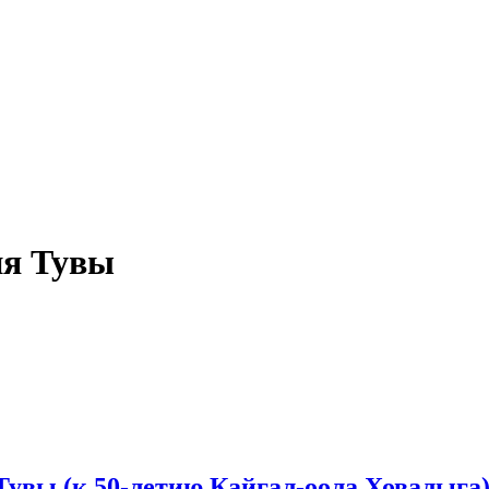
ия Тувы
Тувы (к 50-летию Кайгал-оола Ховалыга