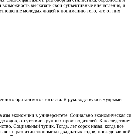
ли возможность высказать свои субъективные впечатления, и
е отношение молодых людей к пониманию того, что от них
йденного британского фантаста. Я руководствуюсь муд­рыми
ала азы экономики в университете. Социально-экономическая си­
 доходов, отсутствие крупных производителей. Как следствие:
ство. Социальный тупик. Тогда, лет сорок назад, когда все
: рывок в развитии экономики двадцатых годов, последовавший