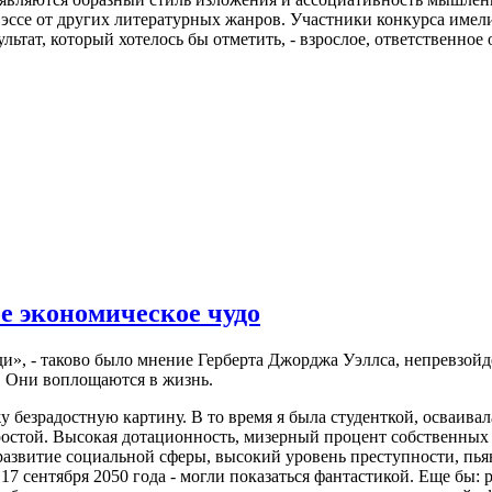
ся эссе от других литературных жанров. Участники конкурса име
льтат, который хотелось бы отметить, - взрослое, ответственно
е экономическое чудо
зади», - таково было мнение Гер­берта Джорджа Уэллса, непревзо
я. Они воплощаются в жизнь.
жу безрадостную картину. В то время я была студенткой, осваив
 простой. Высокая дотационность, мизерный процент собственных
 развитие социальной сферы, высокий уровень преступности, пьян
 17 сентября 2050 года - могли показаться фантастикой. Еще бы