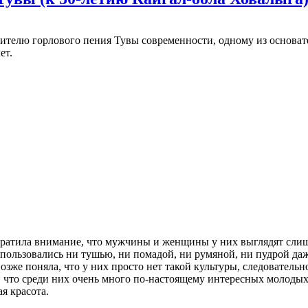
ителю горлового пения Тувы современности, одному из основа
ет.
братила внимание, что мужчины и женщины у них выглядят слишк
пользовались ни тушью, ни помадой, ни румяной, ни пудрой да
же поняла, что у них просто нет такой культуры, следовательн
, что среди них очень много по-настоящему интересных молодых
я красота.