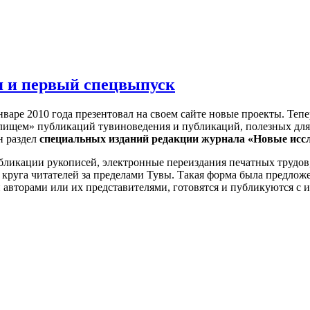
я и первый спецвыпуск
аре 2010 года презентовал на своем сайте новые проекты. Тепе
лищем» публикаций тувиноведения и публикаций, полезных для
н раздел
специальных изданий редакции журнала «Новые исс
убликации рукописей, электронные переиздания печатных трудов
круга читателей за пределами Тувы. Такая форма была предлож
авторами или их представителями, готовятся и публикуются с и