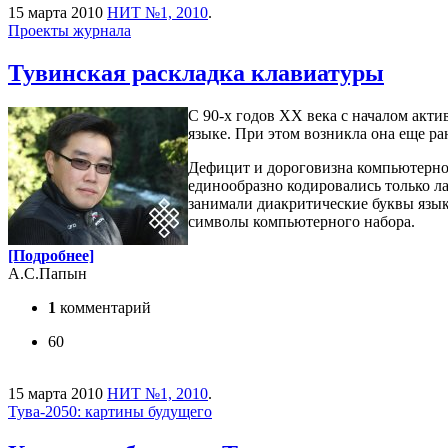
15 марта 2010
НИТ №1, 2010
.
Проекты журнала
Тувинская раскладка клавиатуры
С 90-х годов XX века с началом акт
языке. При этом возникла она еще р
Дефицит и дороговизна компьютерной
единообразно кодировались только л
занимали диакритические буквы язык
символы компьютерного набора.
[Подробнее]
А.С.Папын
1
комментарий
60
15 марта 2010
НИТ №1, 2010
.
Тува-2050: картины будущего