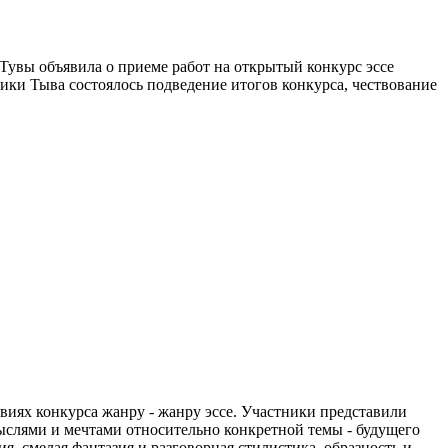
Тувы объявила о приеме работ на открытый конкурс эссе
ики Тыва состоялось подведение итогов конкурса, чествование
виях конкурса жанру - жанру эссе. Участники представили
ыслями и меч­тами относительно конкретной темы - будущего
, смелая фантазия и разговорная стилистика, образность и