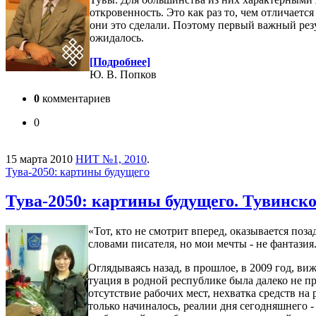
откровенность. Это как раз то, чем отличает
они это сделали. Поэтому первый важный резу
ожидалось.
[Подробнее]
Ю. В. Попков
0
комментариев
0
15 марта 2010
НИТ №1, 2010
.
Тува-2050: картины будущего
Тува-2050: картины будущего. Тувинско
«Тот, кто не смотрит вперед, оказы­вается по
словами писателя, но мои мечты - не фантази
Оглядываясь назад, в прошлое, в 2009 год, ви
ту­а­ция в родной республике была далеко не
отсутствие рабочих мест, нехватка средств на
только начиналось, реалии дня сегодняшнего -