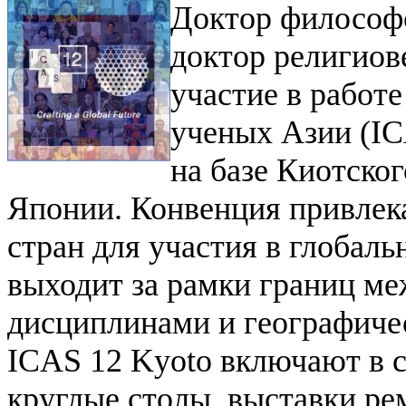
Доктор философ
доктор религиов
участие в работ
ученых Азии (IC
на базе Киотско
Японии. Конвенция привлека
стран для участия в глобаль
выходит за рамки границ м
дисциплинами и географич
ICAS 12 Kyoto включают в с
круглые столы, выставки ре