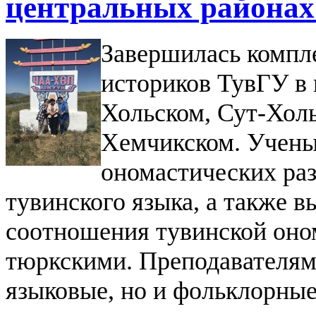
центральных районах
Завершилась компл
историков ТувГУ в 
Хольском, Сут-Холь
Хемчикском. Учены
ономастических раз
тувинского языка, а также 
соотношения тувинской оно
тюркскими. Преподавателям 
языковые, но и фольклорные