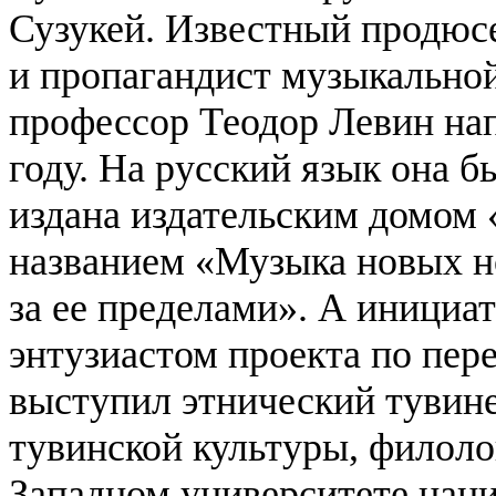
Сузукей.
Известный продюсе
и пропагандист музыкально
профессор Теодор Левин на
году. На русский язык она 
издана издательским домом 
названием «Музыка новых но
за ее пределами».
А инициат
энтузиастом проекта по пер
выступил этнический тувин
тувинской культуры, филолог
Западном университете наци