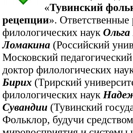
«
Тувинский фольк
рецепции
». Ответственные
филологических наук
Ольга
Ломакина
(Российский унив
Московский педагогический 
доктор филологических нау
Бирих
(Трирский университе
филологических наук
Надеж
Сувандии
(Тувинский госуда
Фольклор, будучи средством
мировосприятия и системы ц