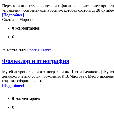
Пермский институт экономики и финансов приглашает принять
управления современной России», которая состоится 28 октября
[Подробнее]
Светлана Морозова
0
комментариев
0
25 марта 2009
Россия
.
Наука
Фольклор и этнография
Музей антропологии и этнографии им. Петра Великого («Кунст
девяностолетию со дня рождения К.В. Чистова). Место прове
издание сборника статей.
[Подробнее]
0
комментариев
0