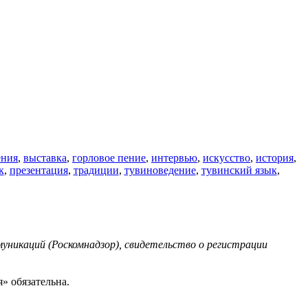
ения
,
выставка
,
горловое пение
,
интервью
,
искусство
,
история
,
к
,
презентация
,
традиции
,
тувиноведение
,
тувинский язык
,
уникаций (Роскомнадзор), свидетельство о регистрации
» обязательна.