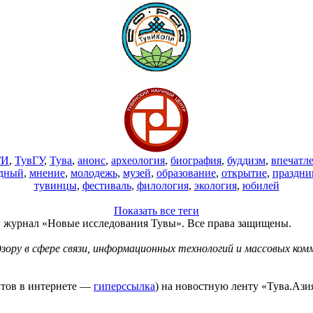
ГИ
,
ТувГУ
,
Тува
,
анонс
,
археология
,
биография
,
буддизм
,
впечатл
дный
,
мнение
,
молодежь
,
музей
,
образование
,
открытие
,
праздни
тувинцы
,
фестиваль
,
филология
,
экология
,
юбилей
Показать все теги
й журнал «Новые исследования Тувы». Все права защищены.
ору в сфере связи, информационных технологий и массовых комм
йтов в интернете —
гиперссылка
) на новостную ленту «Тува.Азия