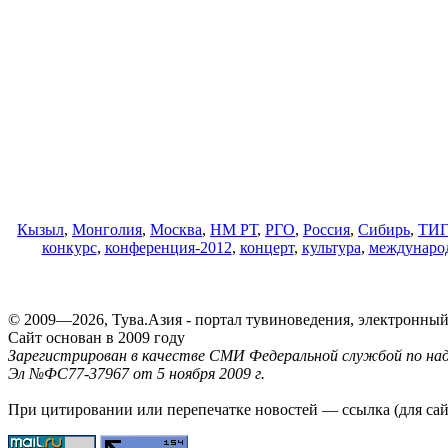
Кызыл
,
Монголия
,
Москва
,
НМ РТ
,
РГО
,
Россия
,
Сибирь
,
ТИ
конкурс
,
конференция-2012
,
концерт
,
культура
,
междунаро
© 2009—2026, Тува.Азия - портал тувиноведения, электронны
Сайт основан в 2009 году
Зарегистрирован в качестве СМИ Федеральной службой по надз
Эл №ФС77-37967 от 5 ноября 2009 г.
При цитировании или перепечатке новостей — ссылка (для са