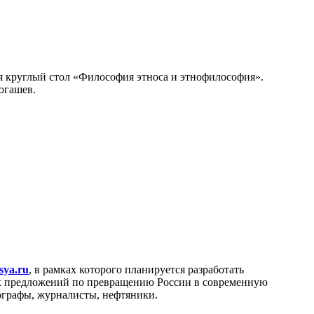
ся круглый стол «Философия этноса и этнофилософия».
югашев.
sya.ru
, в рамках которого планируется разработать
ых предложений по превращению России в современную
ографы, журналисты, нефтяники.