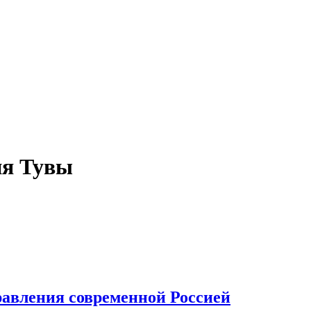
ия Тувы
авления современной Россией