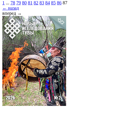
1
...
78
79
80
81
82
83
84
85
86
87
← назад
вперед →