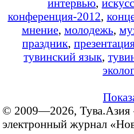
интервью
,
искус
конференция-2012
,
конц
мнение
,
молодежь
,
му
праздник
,
презентаци
тувинский язык
,
туви
эколо
Показа
© 2009—2026, Тува.Азия -
электронный журнал «Нов