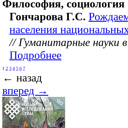
Философия, социология
Гончарова Г.С.
Рождаем
населения национальны
// Гуманитарные науки в
Подробнее
1
2
3
4
5
6
7
← назад
вперед →