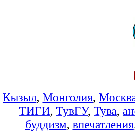
Кызыл
,
Монголия
,
Москв
ТИГИ
,
ТувГУ
,
Тува
,
ан
буддизм
,
впечатления