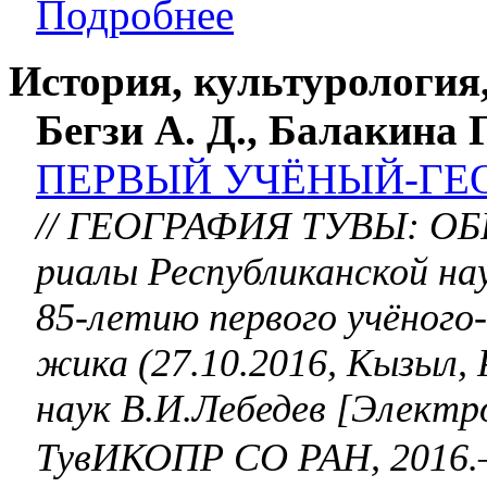
Подробнее
История, культурология
Бегзи А. Д., Балакина Г
ПЕРВЫЙ УЧЁНЫЙ-ГЕ
// Г
ЕОГРАФИЯ ТУВЫ: ОБР
риа­лы Респуб­ликан­ской н
85-летию первого учё­ного
жика (27.10.2016, Кызыл, Р
наук В.И.Лебедев [Электро
ТувИКОПР СО РАН, 2016.– 