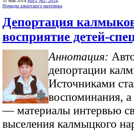
31 мая 2014
НИТ №2, 2014
.
Номады азиатского материка
Депортация калмыков 
восприятие детей-спе
Аннотация:
Авто
депортации калм
Источниками ста
воспоминания, а 
— материалы интервью св
выселения калмыцкого на