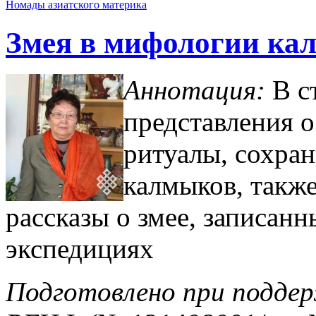
Номады азиатского материка
Змея в мифологии ка
Аннотация:
В с
представления о
ритуалы, сохра
калмыков, такж
рассказы о змее, записан
экспедициях
Подготовлено при поддер