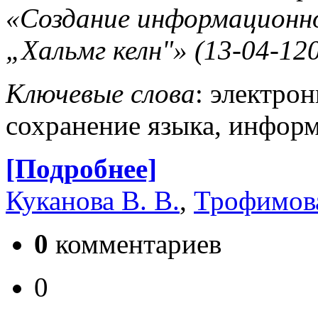
«Создание информационно
„Хальмг келн"» (13-04-120
Ключевые слова
: электро
сохранение языка, инфор
[Подробнее]
Куканова В. В.
,
Трофимова
0
комментариев
0