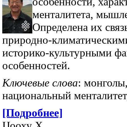
особенности, харак
менталитета, мышле
Определена их связ
природно-климатическими
историко-культурными фа
особенностей.
Ключевые слова
: монголы
национальный менталитет
[Подробнее]
Цооху Х.