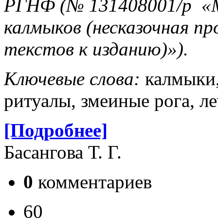
РГНФ (№ 131408001/р «М
калмыков (несказочная пр
текстов к изданию)»).
Ключевые слова:
калмыки,
ритуалы, змеиные рога, л
[Подробнее]
Басангова Т. Г.
0
комментариев
60