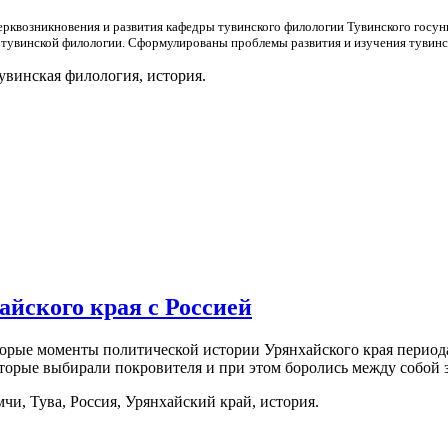
ерк
возникновения и развития кафедры тувинского филологии Тувинского госуни
е тувинской филологии. Сформулированы проблемы развития и изучения тувинск
тувинская филология, история.
йского края с Россией
торые моменты политической истории Урянхайского края период
торые выбирали покровителя и при этом боролись между собой з
чи, Тува, Россия, Урянхайский край, история.