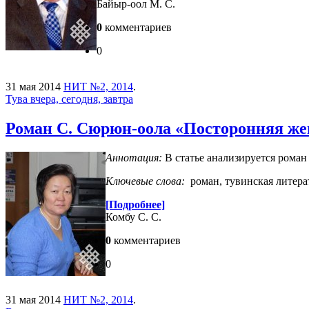
Байыр-оол М. С.
0
комментариев
0
31 мая 2014
НИТ №2, 2014
.
Тува вчера, сегодня, завтра
Роман С. Сюрюн-оола «Посторонняя же
Аннотация:
В статье анализируется рома
Ключевые слова:
роман, тувинская литер
[Подробнее]
Комбу С. С.
0
комментариев
0
31 мая 2014
НИТ №2, 2014
.