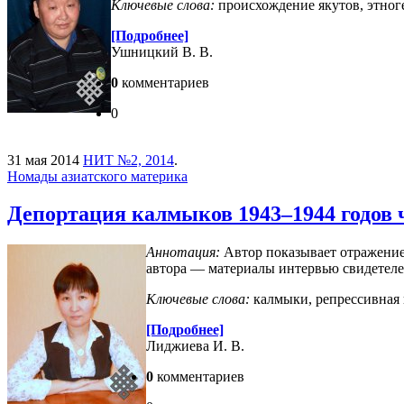
Ключевые слова:
происхождение якутов, этног
[Подробнее]
Ушницкий В. В.
0
комментариев
0
31 мая 2014
НИТ №2, 2014
.
Номады азиатского материка
Депортация калмыков 1943–1944 годов 
Аннотация:
Автор показывает отражение
автора — материалы интервью свидетеле
Ключевые слова:
калмыки,
репрессивная
[Подробнее]
Лиджиева И. В.
0
комментариев