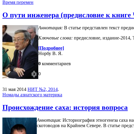
Время перемен
О пути инженера (предисловие к книге 
Аннотация:
В статье представлен текст преди
Ключевые слова:
предисловие, издание-2014, Т
[Подробнее]
Норбу В. Я.
0
комментариев
0
31 мая 2014
НИТ №2, 2014
.
Номады азиатского материка
Происхождение саха: история вопроса
Аннотация:
Историография этногенеза саха на
скотоводов на Крайнем Севере. В статье пред