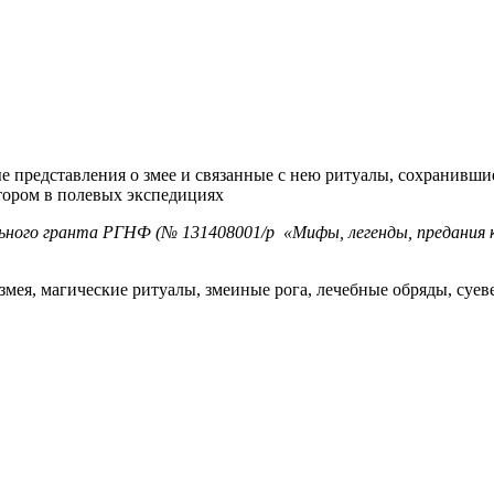
 представления о змее и связанные с нею ритуалы, сохранивши
втором в полевых экспедициях
ного гранта РГНФ (№ 131408001/р «Мифы, легенды, предания ка
змея, магические ритуалы, змеиные рога, лечебные обряды, суев