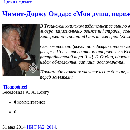
Время перемен
Чимит-Доржу Ондар: «Моя душа, пере
В Тувинском книжном издательстве вышло в 
лидера национальных движений страны, сове
Байыровича Ондара «Путь инженера» (Кызы
Совсем недавно (всего-то в феврале этого 
ресурс). После этого автор отправился в Кы
распробовавший перо Ч.-Д. Б. Ондар, вдохно
издал обновленный вариант воспоминаний.
Причем вдохновения оказалось еще больше, 
перед земляками.
[Подробнее]
Беседовала А. А. Конгу
0
комментариев
0
31 мая 2014
НИТ №2, 2014
.