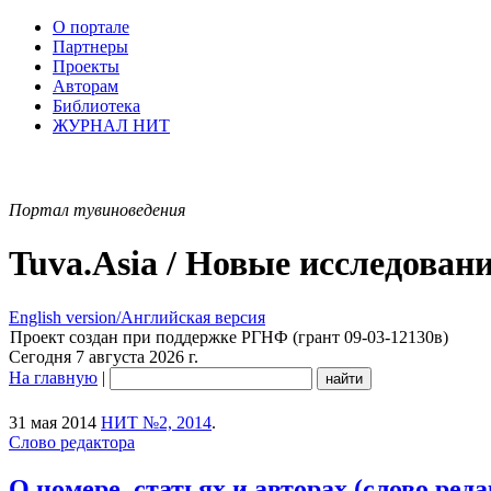
О портале
Партнеры
Проекты
Авторам
Библиотека
ЖУРНАЛ НИТ
Портал тувиноведения
Tuva.Asia / Новые исследован
English version/Английская версия
Проект создан при поддержке РГНФ (грант 09-03-12130в)
Сегодня 7 августа 2026 г.
На главную
|
31 мая 2014
НИТ №2, 2014
.
Слово редактора
О номере, статьях и авторах (слово ред