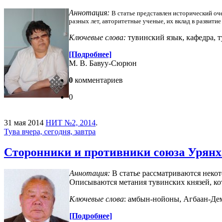
Аннотация:
В статье представлен исторический оч
разных лет, авторитетные ученые, их вклад в развити
Ключевые слова:
тувинский язык, кафедра, 
[Подробнее]
М. В. Бавуу-Сюрюн
0
комментариев
0
31 мая 2014
НИТ №2, 2014
.
Тува вчера, сегодня, завтра
Сторонники и противники союза Урянха
Аннотация:
В статье рассматриваются неко
Описываются метания тувинских князей, ко
Ключевые слова
: амбын-нойоны, Агбаан-Дем
[Подробнее]