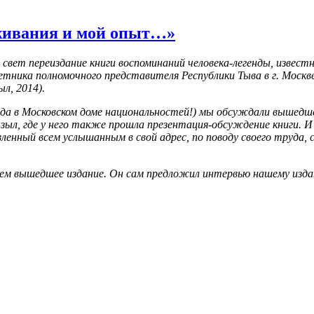
живания и мой опыт…»
свет переиздание книги воспоминаний человека-легенды, известн
тника полномочного представителя Республики Тыва в г. Москв
л, 2014).
года в Московском доме национальностей!) мы обсуждали вышедше
зыл, где у него также прошла презентация-обсуждение книги. И 
вленный всем услышанным в свой адрес, по поводу своего труда, с
чем вышедшее издание. Он сам предложил интервью нашему изда