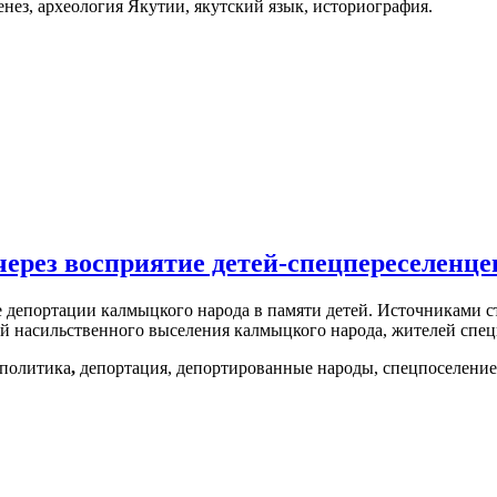
енез, археология Якутии, якутский язык, историография.
через восприятие детей-спецпереселенце
 депортации калмыцкого народа в памяти детей. Источниками с
й насильственного выселения калмыцкого народа, жителей спец
 политика
,
депортация, депортированные народы, спецпоселение