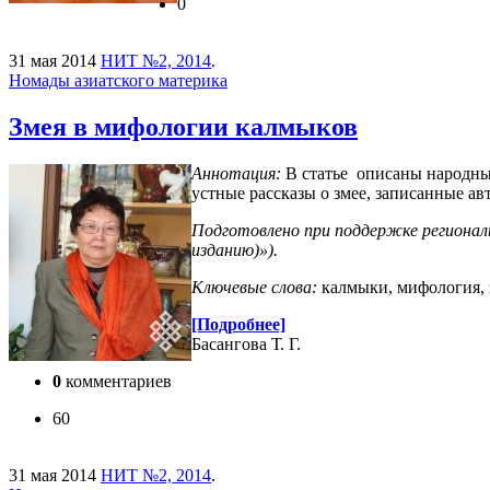
0
31 мая 2014
НИТ №2, 2014
.
Номады азиатского материка
Змея в мифологии калмыков
Аннотация:
В статье описаны народные
устные рассказы о змее, записанные а
Подготовлено при поддержке региональ
изданию)»).
Ключевые слова:
калмыки, мифология, 
[Подробнее]
Басангова Т. Г.
0
комментариев
60
31 мая 2014
НИТ №2, 2014
.