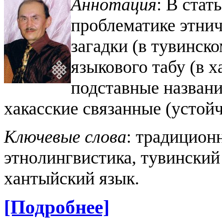
Аннотация
: В стат
проблематике этни
загадки (в тувинск
языкового табу (в х
подставные названи
хакасские связанные (устой
Ключевые слова
: традицион
этнолингвистика, тувинский 
хантыйский язык.
[Подробнее]