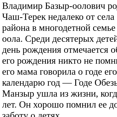
Владимир Базыр-оолович род
Чаш-Терек недалеко от сел
района в многодетной семье
оола. Среди десятерых дете
день рождения отмечается о
его рождения никто не помн
его мама говорила о годе ег
календарю год — Годе Обез
Манзыр ушла из жизни, когд
лет. Он хорошо помнил ее до
заботу о детях.