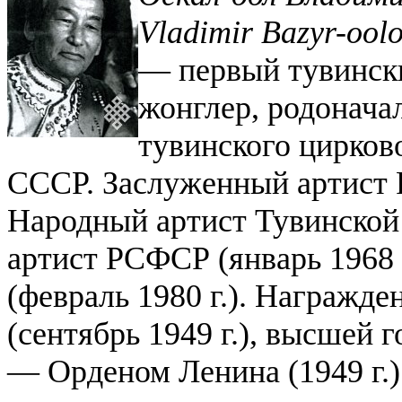
Vladimir Bazyr-ool
— первый тувински
жонглер, родонача
тувинского цирков
СССР. Заслуженный артист Р
Народный артист Тувинской 
артист РСФСР (январь 1968 
(февраль 1980 г.). Награжд
(сентябрь 1949 г.), высшей
— Орденом Ленина (1949 г.)