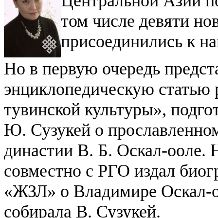
Центральной Азии по
том числе девяти но
присоединились к на
Но в первую очередь предс
энциклопедическую статью
тувинской культуры», подго
Ю. Сузукей о прославленном
династии В. Б. Оскал-ооле
совместно с РГО издал биог
«ЖЗЛ» о Владимире Оскал-о
собирала В. Сузукей.