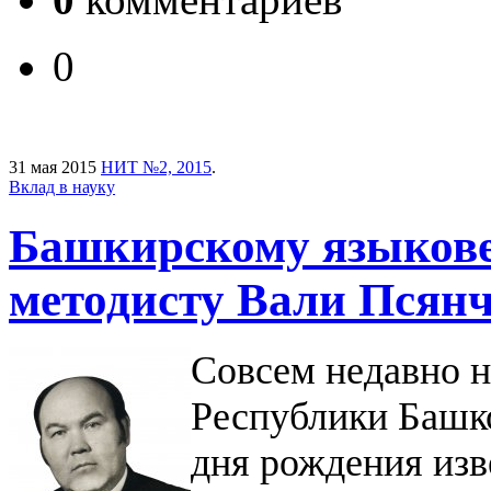
0
31 мая 2015
НИТ №2, 2015
.
Вклад в науку
Башкирскому языковед
методисту Вали Псянч
C
овсем недавно 
Республики Башко
дня рождения изв