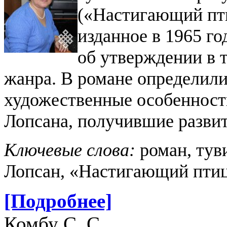
(«Настигающий пти
изданное в 1965 го
об утверждении в 
жанра. В романе определили
художественные особенности
Лопсана, получившие разви
Ключевые слова:
роман, тув
Лопсан, «Настигающий птиц
[Подробнее]
Комбу С. С.