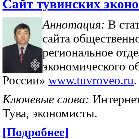
Сайт тувинских экон
Аннотация:
В ста
сайта общественн
региональное отд
экономического о
России»
www.tuvroveo.ru
.
Ключевые слова:
Интернет
Тува, экономисты.
[Подробнее]