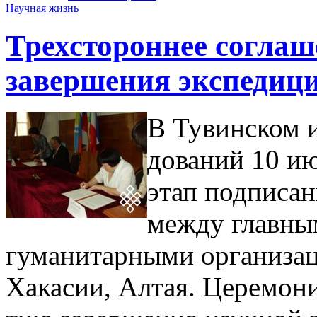
Научная жизнь
Трехстороннее соглаш
завершения экспедици
В Тувинском 
дований 10 ию
этап подписан
между главны
гуманитарными органи­за­ци
Хакасии, Алтая. Церемони