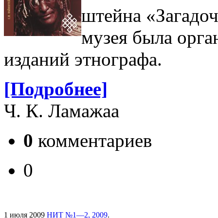
штей­на «Зага­до
музея была орга
изданий этнографа.
[Подробнее]
Ч. К. Ламажаа
0
комментариев
0
1 июля 2009
НИТ №1—2, 2009
.