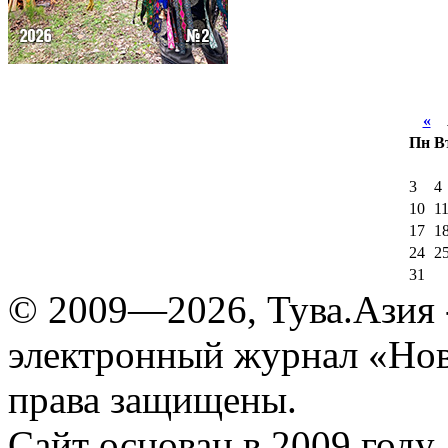
«
А
Пн
В
3
4
10
1
17
1
24
2
31
© 2009—2026, Тува.Азия -
электронный журнал «Нов
права защищены.
Сайт основан в 2009 году