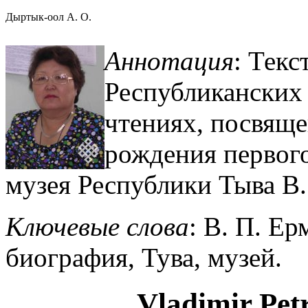
Дыртык-оол А. О.
Аннотация
: Текс
Республиканских
чтениях, посвящ
рождения первог
музея Республики Тыва В.
Ключевые слова
: В. П. Ер
биография, Тува, музей.
Vladimir Pet