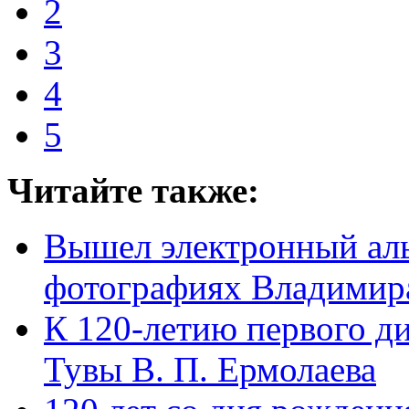
2
3
4
5
Читайте также:
Вышел электронный аль
фотографиях Владимир
К 120-летию первого д
Тувы В. П. Ермолаева