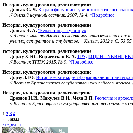
История, культурология, религиоведение
Донгак С. Ч.
К трансформации тувинского кочевого скотово
// Омский научный вестник. 2007, № 4.
//Подробнее
История, культурология, религиоведение
Донгак Э. А.
"Белая пища" тувинцев
// Актуальные проблемы исследования этноэкологических 
ученых, аспирантов и студентов. – Кызыл, 2012 г. С. 53-55.
История, культурология, религиоведение
Доржу З. Ю., Корчевская Е. А.
ТРАДИЦИИ ТУВИНЦЕВ 
// Вестник ТГПУ. 2015, № 9.
//Подробнее
История, культурология, религиоведение
Дорзу З. Ю.
Исторические корни формирования и интегра
// Вестник Красноярского государственного педагогического 
История, культурология, религиоведение
Дроздов Н.И., Макулов В.И., Чеха В.П.
Геология и архео
// Вестник Красноярского государственного педагогическог
1
2
3
4
← назад
вперед →