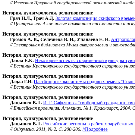
// Известия Иркутской государственной экономической академ
История, культурология, религиоведение
Грач Н.Л., Грач А.Д.
Золотая композиция скифского време
// Центральная Азия: новые памятники письменности и искус
История, культурология, религиоведение
Громов А. В., Селезнева В. И., Учанаева Е. Н.
Антрополог
// Электронная библиотека Музея антропологии и этнографи
История, культурология, религиоведение
Даваа Е.К.
Некоторые аспекты современной культуры тув
// Вестник Красноярского государственного аграрного унив
История, культурология, религиоведение
Дадаа Г.И.
Пастбищные экосистемы родовых земель "Соян"
// Вестник Красноярского государственного аграрного унив
История, культурология, религиоведение
Дацышен В. Г.
И. Г. Сафьянов - "свободный гражданин св
// Енисейская провинция. Альманах. № 1. Красноярск, 2004. С
История, культурология, религиоведение
Дацышен В. Г.
Российские регионы в работах зарубежных 
// Ойкумена. 2011, № 2. C. 200-206.
//Подробнее