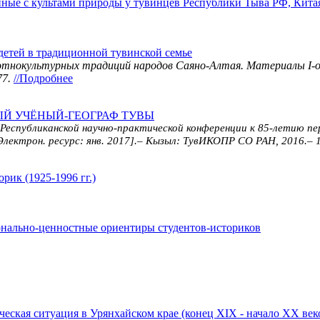
нные с культами природы у тувинцев Республики Тыва РФ, Китая
детей в традиционной тувинской семье
и этнокультурных традиций народов Саяно-Алтая. Материалы I
77.
//Подробнее
ЫЙ УЧЁНЫЙ-ГЕОГРАФ ТУВЫ
б­ликан­ской научно-практи­ческой конфе­рен­ции к 85-летию пер
[Электрон. ресурс: янв. 2017].– Кызыл: ТувИКОПР СО РАН, 2016.– 14
орик (1925-1996 гг.)
нально-ценностные ориентиры студентов-историков
еская ситуация в Урянхайском крае (конец XIX - начало XX век