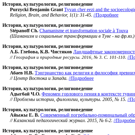
История, культурология, религиоведение
Purzycki Benjamin Grant
Tyvan cher eezi and the socioecologic
Religion, Brain, and Behavior, 1(1): 31-45.
//Подробнее
История, культурология, религиоведение
Stépanoff Ch.
Chamanisme et transformation sociale à Touva
(Шаманизм и социальные трансформации в Туве - на фр.яз.) //
История, культурология, религиоведение
А.Б. Глебова, К.В. Чистяков
Ландшафтные закономерности 
//П
// География и природные ресурсы. 2016, № 3. С. 101-110.
История, культурология, религиоведение
Абаев Н.В.
Тэнгрианство как религия и философия древни
// Центр Востока и Запада.
//Подробнее
История, культурология, религиоведение
Адыгбай Ч.О.
Феномен горлового пения в контексте тувин
// Проблемы истории, филологии, культуры. 2005, № 15.
//П
История, культурология, религиоведение
Айыжы Е. В.
Современный погребально-поминальный обр
// Казанский педагогический журнал. 2015, № 6-2.
//Подробн
История, культурология, религиоведение