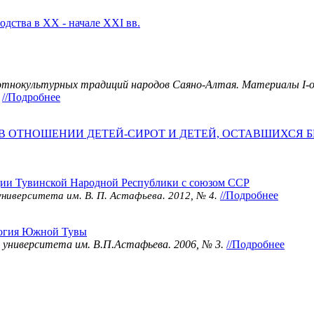
дства в XX - начале XXI вв.
и этнокультурных традиций народов Саяно-Алтая. Материалы I
//Подробнее
В ОТНОШЕНИИ ДЕТЕЙ-СИРОТ И ДЕТЕЙ, ОСТАВШИХСЯ Б
ции Тувинской Народной Республики с союзом ССР
//Подробнее
университета им. В. П. Астафьева. 2012, № 4.
логия Южной Тувы
о университета им. В.П.Астафьева. 2006, № 3.
//Подробнее