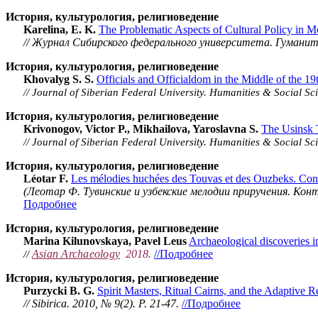
История, культурология, религиоведение
Karelina, E. K.
The Problematic Aspects of Cultural Policy in 
// Журнал Сибирского федерального университета. Гуманитарны
История, культурология, религиоведение
Khovalyg S. S.
Officials and Officialdom in the Middle of the 19
// Journal of Siberian Federal University. Humanities & Social S
История, культурология, религиоведение
Krivonogov, Victor P., Mikhailova, Yaroslavna S.
The Usinsk 
// Journal of Siberian Federal University. Humanities & Social Sc
История, культурология, религиоведение
Léotar F.
Les mélodies huchées des Touvas et des Ouzbeks. Cont
(Леотар Ф. Тувинские и узбекские мелодии приручения. Контек
Подробнее
История, культурология, религиоведение
Marina Kilunovskaya, Pavel Leus
Archaeological discoveries 
Asian Archaeology
2018.
//Подробнее
//
История, культурология, религиоведение
Purzycki B. G.
Spirit Masters, Ritual Cairns, and the Adaptive 
// Sibirica. 2010, № 9(2). Р. 21-47.
//Подробнее