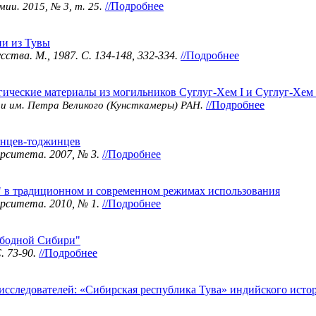
//Подробнее
ии. 2015, № 3, т. 25.
ни из Тувы
ства. М., 1987. С. 134-148, 332-334.
//Подробнее
ические материалы из могильников Суглуг-Хем I и Суглуг-Хем I
//Подробнее
и им. Петра Великого (Кунсткамеры) РАН.
инцев-тоджинцев
ерситета. 2007, № 3.
//Подробнее
 в традиционном и современном режимах использования
ерситета. 2010, № 1.
//Подробнее
ободной Сибири"
. 73-90.
//Подробнее
исследователей: «Сибирская республика Тува» индийского исто