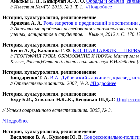
Айыжы Е. В., Базырчап А.-Х. О.
Обряды и обычаи, связа
//Подробнее
// Известия КемГУ. 2013. № 3. Т. 1.
История, культурология, религиоведение
Аракчаа А. А.
Роль запретов и предписаний в воспитании 
// Актуальные проблемы исследования этноэкологических 
ученых, аспирантов и студентов. – Кызыл, 2012 г. С. 176-1
История, культурология, религиоведение
Бегзи А. Д., Балакина Г. Ф.
К.О. ШАКТАРЖИК — ПЕРВ
// Г
ЕОГРАФИЯ ТУВЫ: ОБРАЗОВА­НИЕ И НАУ­КА: Мате­риа­лы Респу
Кызыл, Россия)/Отв. ред. докт. геол.-мин. наук В.И.Лебедев 
История, культурология, религиоведение
Бондаренко Т. А.
В.А. Дубровский - архивист, краевед, ист
// Отечественые записки. 2007, № 3.
//Подробнее
История, культурология, религиоведение
Буду Б.И., Ховалыг Н.К.-К., Кендиван Ш.Д.-С
Профессио
// Успехи современного естествознания. 2005, № 3.
//Подробнее
История, культурология, религиоведение
Василенко В. А., Кузьмин Ю. В.
Конфессионально-политич