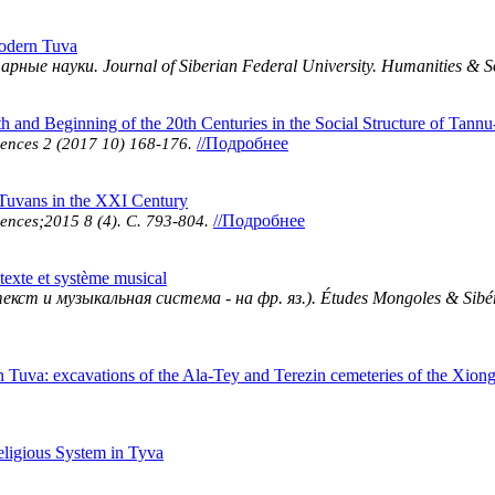
Modern Tuva
е науки. Journal of Siberian Federal University. Humanities & Soc
th and Beginning of the 20th Centuries in the Social Structure of Tann
//Подробнее
ciences 2 (2017 10) 168-176.
Tuvans in the XXI Century
//Подробнее
iences;2015 8 (4). С. 793-804.
exte et système musical
ст и музыкальная система - на фр. яз.). Études Mongoles & Sibéri
in Tuva: excavations of the Ala-Tey and Terezin cemeteries of the Xio
Religious System in Tyva