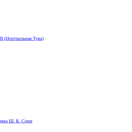
I (Центральная Тува)
рика Ш. К. Сони