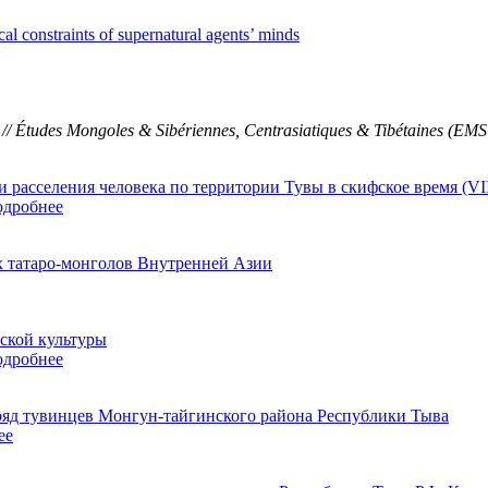
al constraints of supernatural agents’ minds
 Études Mongoles & Sibériennes, Centrasiatiques & Tibétaines (EM
расселения человека по территории Тувы в скифское время (VIII
одробнее
х татаро-монголов Внутренней Азии
ской культуры
одробнее
яд тувинцев Монгун-тайгинского района Республики Тыва
ее