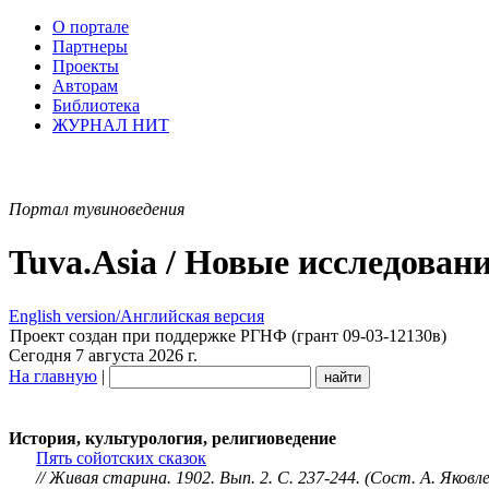
О портале
Партнеры
Проекты
Авторам
Библиотека
ЖУРНАЛ НИТ
Портал тувиноведения
Tuva.Asia / Новые исследован
English version/Английская версия
Проект создан при поддержке РГНФ (грант 09-03-12130в)
Сегодня 7 августа 2026 г.
На главную
|
История, культурология, религиоведение
Пять сойотских сказок
// Живая старина. 1902. Вып. 2. С. 237-244. (Сост. А. Яковле