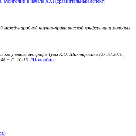
, Монголии в начале XXI (сравнительный аспект)
-ой международной научно-практической конференции молодых
вого учё­ного-геог­рафа Тувы К.О. Шактар­жика (27.10.2016,
//Подробнее
8 с. С. 10-13.
ов)