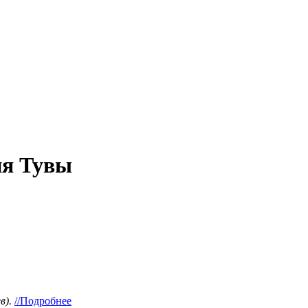
ия Тувы
в).
//Подробнее