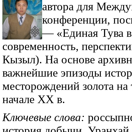
автора для Между
конференции, по
— «Единая Тува в
современность, перспектив
Кызыл). На основе архив
важнейшие эпизоды истор
месторождений золота на
начале XX в.
Ключевые слова:
россыпно
история добычи, Уранхай.