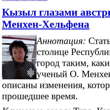
Кызыл глазами австри
Менхен-Хельфена
Аннотация:
Стат
столице Республи
город таким, как
ученый О. Менхен
описаны изменения, кото
прошедшее время.