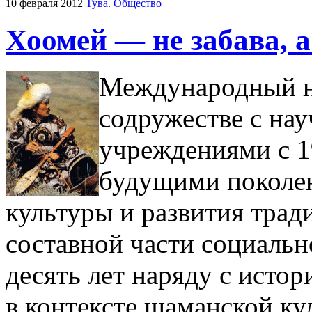
10 февраля 2012
Тува
.
Общество
Хоомей — не забава, 
Международный н
содружестве с н
учреждениями с 1
будущими поколе
культуры и развития трад
составной части социаль
десять лет наряду с исто
в контексте шаманской ку