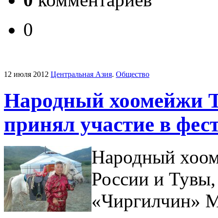
0
12 июля 2012
Центральная Азия
.
Общество
Народный хоомейжи 
принял участие в фес
Народный хоом
России и Тувы,
«Чиргилчин» М