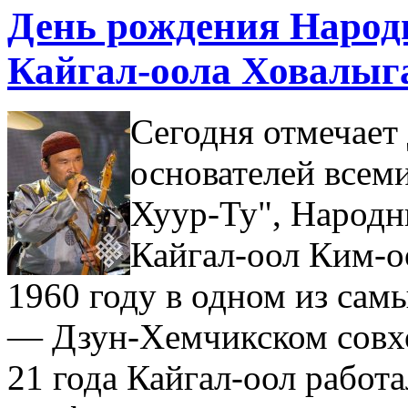
День рождения Народ
Кайгал-оола Ховалыг
Сегодня отмечает
основателей всем
Хуур-Ту", Народн
Кайгал-оол Ким-о
1960 году в одном из са
— Дзун-Хемчикском совхо
21 года Кайгал-оол работ