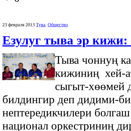
23 февраля 2013
Тува
.
Общество
Езулуг тыва эр кижи: 
Тыва чоннуң ка
кижиниң хей-а
сыгыт-хөөмей д
билдингир деп дидими-би
нептередикчилери болгаш
национал оркестриниң ди