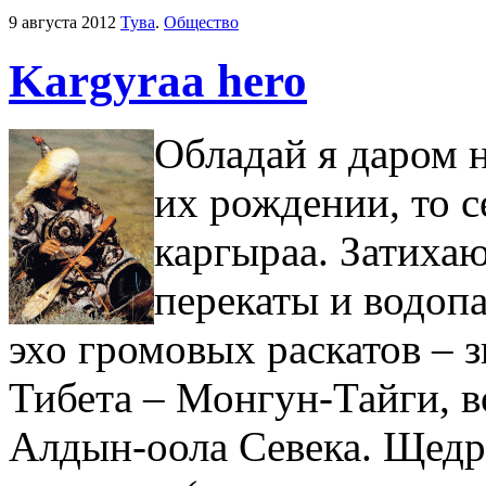
9 августа 2012
Тува
.
Общество
Kargyraa hero
Обладай я даром н
их рождении, то 
каргыраа. Затиха
перекаты и водопа
эхо громовых раскатов – 
Тибета – Монгун-Тайги, 
Алдын-оола Севека. Щедро