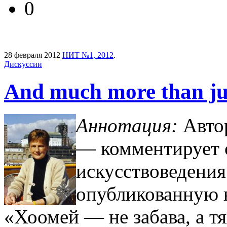
0
28 февраля 2012
НИТ №1, 2012
.
Дискуссии
Аnd much more than j
Аннотация:
Автор
— комментирует 
искусствоведения
опубликованную в
«Хоомей — не забава, а т