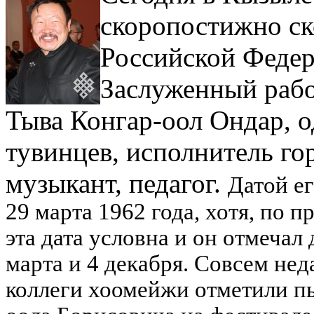
скоропостижно ск
Российской Феде
Заслуженный рабо
Тыва Конгар-оол Ондар, о
тувинцев, исполнитель гор
музыкант, педагог.
Датой е
29 марта 1962 года, хотя, по 
эта дата условна и он отмечал 
марта и 4 декабря. Совсем нед
коллеги хоомейжи отметили п