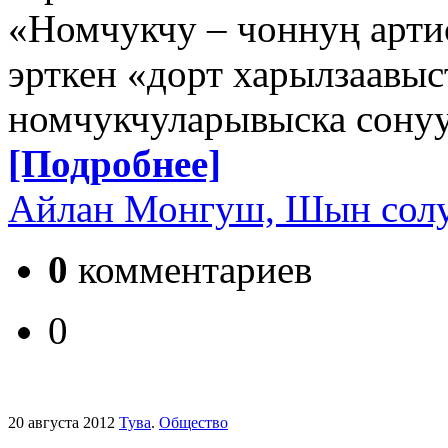
«Номчукчу – чоннуң артис
эрткен «дорт харылзаавы
номчукчуларывыска сонуу
[Подробнее]
Айлан Монгуш, Шын сол
0
комментариев
0
20 августа 2012
Тува
.
Общество