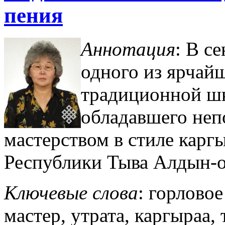
пения
Аннотация
: В с
одного из ярчай
традиционной шк
обладавшего не
мастерством в стиле кар
Республики Тыва Алдын-о
Ключевые слова
: горлово
мастер, утрата, каргыраа,