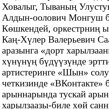
Ховалыг, Тываның Улусту
Алдын-оолович Монгуш б
Көшкендей, оркестрниң 
Каң-Хүлер Валерьевич С
аразынга «дорт харылзаа
хүнүнүң бүдүүзүнде эртт
артистеринге «Шын» солу
четкизинде «ВКонтакте» 
арыннарында тускай арын
харылзаазы-биле хөй санн