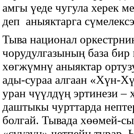
амгы үеде чугула херек м
деп аныяктарга сүмелексэ
Тыва национал оркестрни
чорудулгазының база бир
хөгжүмнү аныяктар ортуз
ады-сураа алгаан «Хүн-Хү
уран чүүлдүң эртинези –
даштыкы чурттарда непте
болгай. Тывада хөөмей-с
«сүүзүн» четпейн турар.