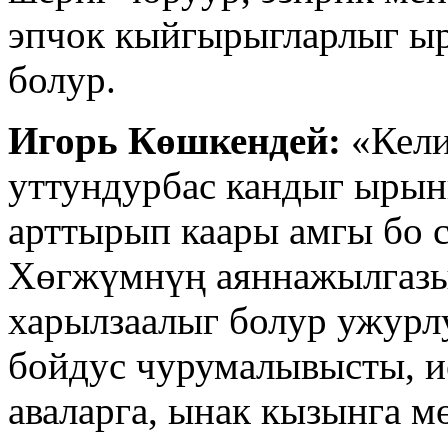
эпчок кыйгырыгларлыг ы
болур.
Игорь Көшкендей:
«Кели
уттундурбас кандыг ырын
арттырып каары амгы бо 
Хөгжүмнүң аяннажылгазы
харылзаалыг болур ужурл
бойдус чурумалывысты, 
аваларга, ынак кызынга м