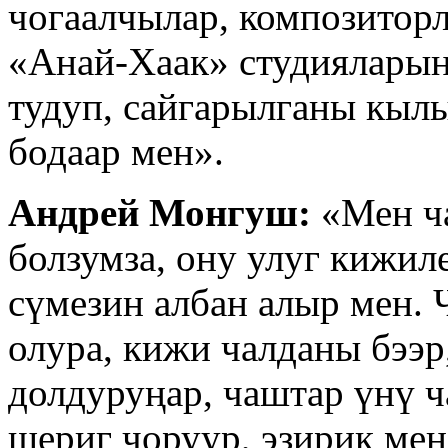
чогаалчылар, композитор
«Анай-Хаак» студияларын
тудуп, сайгарылганы кылы
бодаар мен».
Андрей Монгуш:
«Мен ч
болзумза, ону улуг кижиле
сүмезин албан алыр мен.
олура, кижи чалданы бээр
долдуруңар, чаштар үнү ч
шериг чоруур, эзирик ме