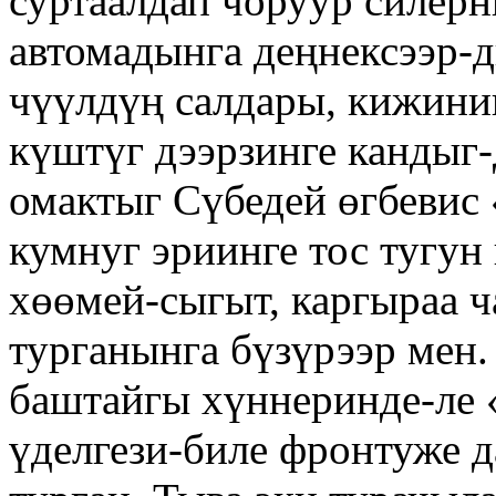
суртаалдап чоруур силер
автомадынга деңнексээр-
чүүлдүң салдары, кижини
күштүг дээрзинге кандыг-
омактыг Сүбедей өгбевис
кумнуг эриинге тос тугун
хөөмей-сыгыт, каргыраа 
турганынга бүзүрээр мен
баштайгы хүннеринде-ле
үделгези-биле фронтуже 