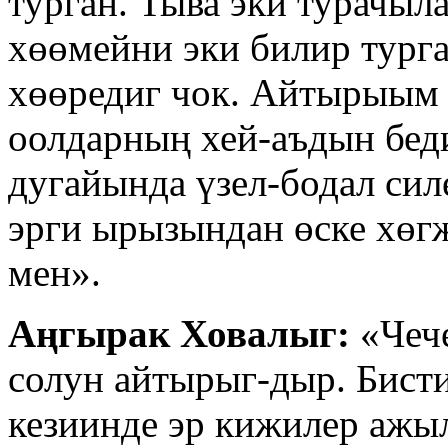
турган. Тыва эки турачыл
хөөмейни эки билир турга
хөөредиг чок. Айтырыым 
оолдарның хей-аъдын бе
дугайында үзел-бодал сил
эрги ырызындан өске хөг
мен».
Аңгырак Ховалыг:
«Чече
солун айтырыг-дыр. Бист
кезиинде эр кижилер ажыл