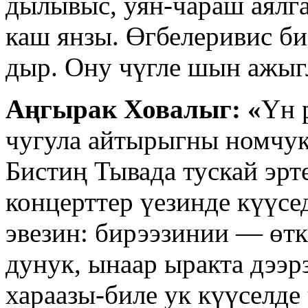
дылывыс, уян-чараш аялг
каш янзы. Өгбелеривис би
дыр. Ону чүгле шын ажыгл
Аңгырак Ховалыг: «
Үн 
чугула айтырыгны номчук
Бистиң Тывада тускай эр
концерттер үезинде күүс
эвезин: бирээзинии — өтк
дунук, ынаар ыракта дээр
хараазы-биле ук күүселде