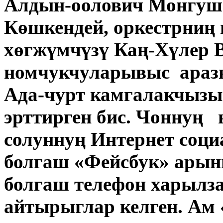
Алдын-оолович Монгуш
Көшкендей, оркестрниң
хөгжүмчүзү Каң-Хүлер 
номчукчуларывыс араз
Ада-чурт камгалакчызы
эрттирген бис. Чоннуң
солуннуң Интернет соци
болгаш «Фейсбук» арын
болгаш телефон харылза
айтырыглар келген. Ам