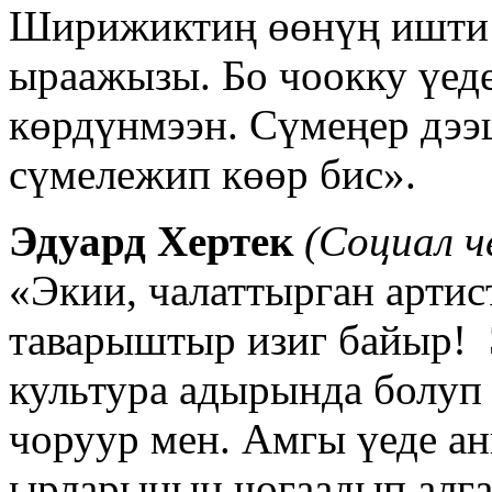
Ширижиктиң өөнүң ишти 
ыраажызы. Бо чоокку үед
көрдүнмээн. Сүмеңер дээ
сүмележип көөр бис».
Эдуард Хертек
(Социал 
«Экии, чалаттырган артис
таварыштыр изиг байыр! 
культура адырында болуп
чоруур мен. Амгы үеде 
ырларының чогаадып алга