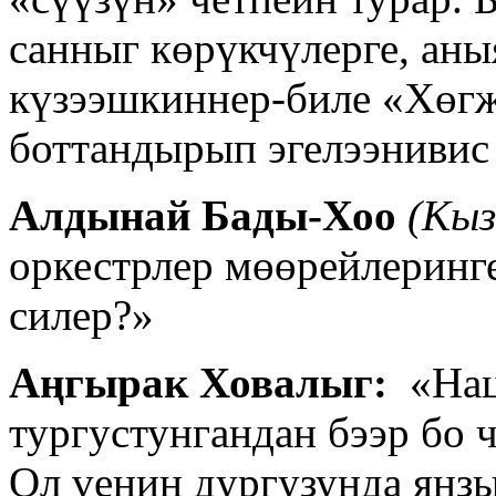
санныг көрүкчүлерге, аныя
күзээшкиннер-биле «Хөгж
боттандырып эгелээнивис 
Алдынай Бады-Хоо
(Кыз
оркестрлер мөөрейлеринге
силер?»
Аңгырак Ховалыг:
«Нац
тургустунгандан бээр бо 
Ол үениң дургузунда янзы