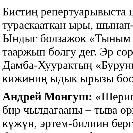
Бистиң репертуарывыста 
тураскааткан ыры, шынап-
Ындыг болзажок «Тыным а
тааржып болгу дег. Эр со
Дамба-Хуурактың «Бурунг
кижиниң ыдык ырызы бооп
Андрей Монгуш:
«Шериг 
бир чылдагааны – тыва ор
күжүн, эртем-билиин берг