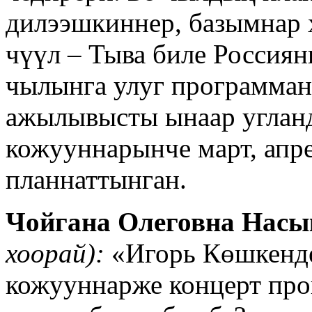
дилээшкиннер, базымнар 
чүүл – Тыва биле Россия
чылынга улуг программан
ажылывысты ынаар углан
кожууннарынче март, апр
планнаттынган.
Чойгана Олеговна Насы
хоорай):
«Игорь Көшкенде
кожууннарже концерт пр