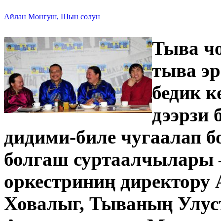
Айлан Монгуш, Шын солун
Тыва ч
тыва э
бедик 
дээрзи 
дидими-биле чугаалап б
болгаш суртаалчылары 
оркестриниң директору
Ховалыг, Тываның Улус