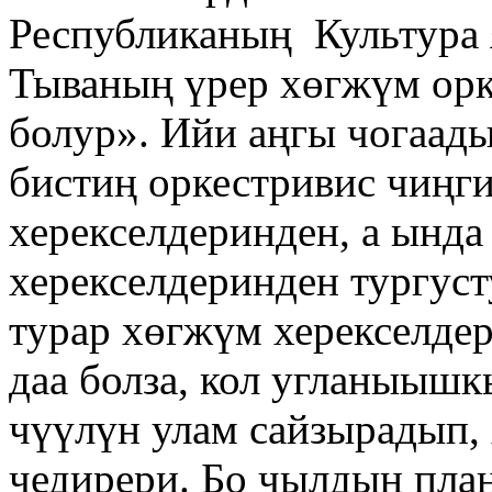
Республиканың Культура 
Тываның үрер хөгжүм орк
болур». Ийи аңгы чогаады
бистиң оркестривис чиңг
херекселдеринден, а ында
херекселдеринден тургус
турар хөгжүм херекселдер
даа болза, кол угланыыш
чүүлүн улам сайзырадып, 
чедирери. Бо чылдың пла