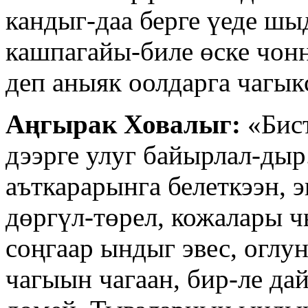
кандыг-даа берге үеде шы
кашпагайы-биле өске чон
деп аныяк оолдарга чагык
Аңгырак Ховалыг:
«Бис
дээрге улуг байырлал-дыр
аъткарарынга белеткээн, 
дөргүл-төрел, кожалары 
соңгаар ындыг эвес, оглун
чагыын чагаан, бир-ле да