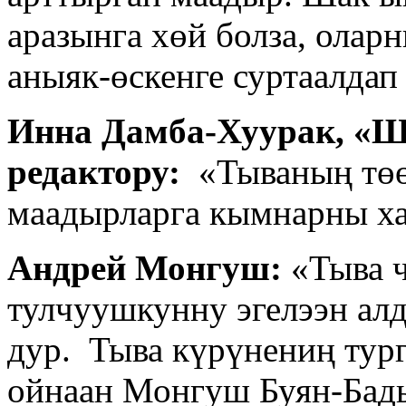
аразынга хөй болза, олар
аныяк-өскенге суртаалдап
Инна Дамба-Хуурак, «Ш
редактору:
«Тываның төөг
маадырларга кымнарны х
Андрей Монгуш:
«Тыва ч
тулчуушкунну эгелээн ал
дур. Тыва күрүнениң тур
ойнаан Монгуш Буян-Бады