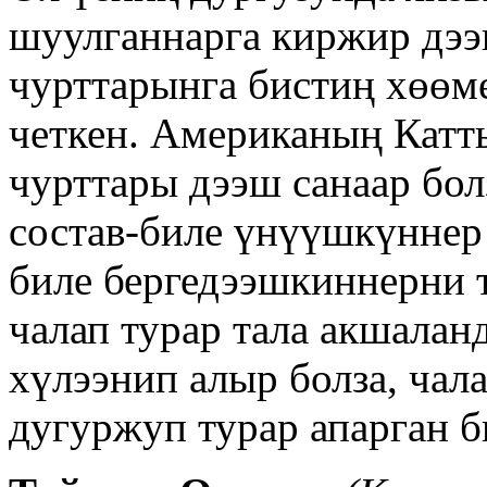
шуулганнарга киржир дээ
чурттарынга бистиң хөөм
четкен. Американың Катт
чурттары дээш санаар бол
состав-биле үнүүшкүннер 
биле бергедээшкиннерни 
чалап турар тала акшал
хүлээнип алыр болза, чал
дугуржуп турар апарган б