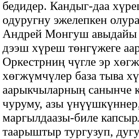
бедидер. Кандыг-даа хүр
одуругну эжелепкен олур
Андрей Монгуш авыдайы
дээш хүреш төнгүжеге аа
Оркестрниң чүгле эр хөгж
хөгжүмчүлер база тыва х
аарыкчыларның санынче 
чуруму, азы үнүүшкүннер
маргылдаазы-биле капсыр
таарыштыр тургузуп, дуг