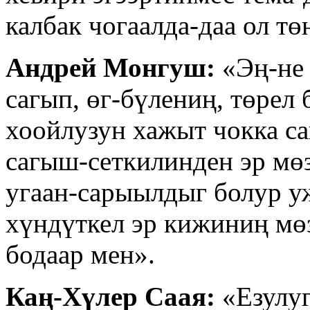
калбак чогаалда-даа ол тө
Андрей Монгуш:
«Эң-не 
сагып, өг-бүлениң, төрел
хоойлузун хажыт чокка с
сагыш-сеткилинден эр мө
угаан-сарыылдыг болур у
хүндүткел эр кижиниң мө
бодаар мен».
Каң-Хүлер Саая:
«Езулуг