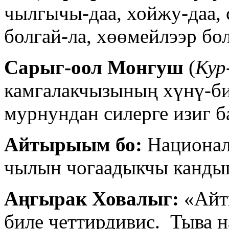
чылгычы-даа, хойжу-даа, 
болгай-ла, хөөмейлээр бо
Сарыг-оол Монгуш
(
Кур
камгалакчызының хүнү-би
мурнундан силерге изиг б
Айтырыым бо:
Национал 
чылын чогаадыкчы кандыг
Аңгырак Ховалыг:
«Айт
биле четтирдивис. Тыва н