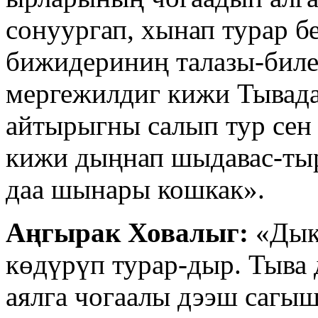
сонуургап, хынап турар 
бижидериниң талазы-биле
мергежилдиг кижи Тывада
айтырыгны салып тур сен
кижи дыңнап шыдавас-тыр
даа шынары кошкак».
Аңгырак Ховалыг:
«Дык
көдүрүп турар-дыр. Тыва 
аялга чогаалы дээш сагы