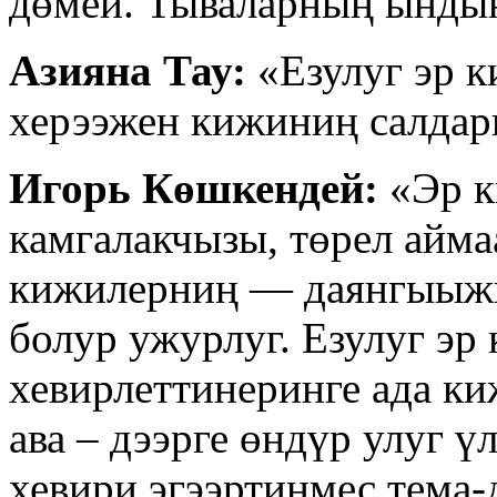
дөмей. Тываларның ындын
Азияна Тау:
«Езулуг эр к
херээжен кижиниң салда
Игорь Көшкендей:
«Эр к
камгалакчызы, төрел айм
кижилерниң — даянгыыжы
болур ужурлуг. Езулуг эр
хевирлеттинеринге ада ки
ава – дээрге өндүр улуг ү
хевири эгээртинмес тема-