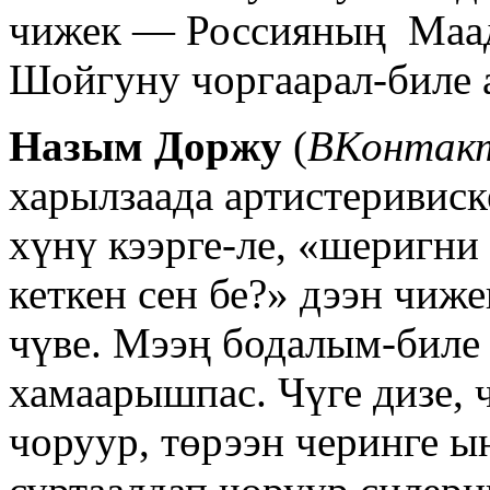
чижек — Россияның Маа
Шойгуну чоргаарал-биле 
Назым Доржу
(
ВКонтак
харылзаада артистеривиск
хүнү кээрге-ле, «шеригни 
кеткен сен бе?» дээн чиж
чүве. Мээң бодалым-биле
хамаарышпас. Чүге дизе,
чоруур, төрээн черинге ы