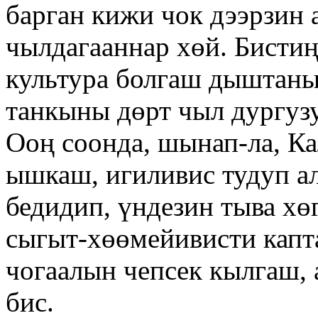
барган кижи чок дээрзин
чылдагааннар хөй. Бисти
культура болгаш дыштан
танкыны дөрт чыл дургузу
Ооң соонда, шынап-ла, К
ышкаш, игиливис тудуп а
бедидип, үндезин тыва х
сыгыт-хөөмейивисти капта
чогаалын чепсек кылгаш,
бис.