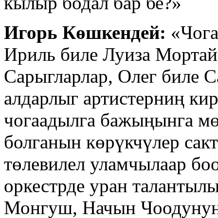
кылыр бодал бар бе?»
Игорь Көшкендей:
«Чога
Ириль биле Луиза Мортай
Сарыгларлар, Олег биле С
алдарлыг артистерниң ки
чогаадылга бажыңынга мө
болганын көрүкчүлер сакт
төлевилел уламчылаар боо
оркестрде уран талантылы
Монгуш, Начын Чоодунуң