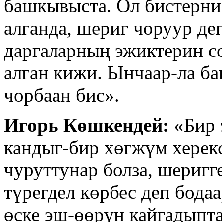
башкывыста. Ол бистерни
алганда, шериг чоруур де
даргаларның эжиктерин с
алган кижи. Ынчаар-ла б
чорбаан бис».
Игорь Көшкендей:
«Бир 
кандыг-бир хөгжүм херекс
чуруттунар болза, шеригге
түрегдел көрбес деп бода
өске эш-өөрүн кайгадыпта