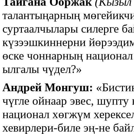
Тайгана Ооржак
(Кызыл 
талантыңарның мөгейикчи
суртаалчылары силерге ба
күзээшкиннерни йөрээдим
өске чоннарның национал
ылгалы чүдел?»
Андрей Монгуш:
«Бисти
чүгле ойнаар эвес, шупту
национал хөгжүм херексе
хевирлери-биле эң-не ба