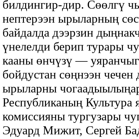
билдингир-дир. Сөөлгү ч
нептерээн ырыларның сөс
байдалда дээрзин дыңнак
үнелелди берип турары ч
кааны өнчүзү — уяранчыг
бойдустан сөңнээн чечен
ырыларны чогаадыылыңар
Республиканың Культура 
комиссияны тургузары чу
Эдуард Мижит, Сергей Ба