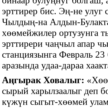
ойнаар булуңнуг болгаш, 
эрттирер бис. Эң-не улуг
Чылдың-на Алдын-Булакт
хөөмейжилер ортузунга т
эрттирери чаңчыл апар чы
станциязынга Февраль 23
аразында удаа-дараа хаак
Аңгырак Ховалыг:
«Хөөм
сырый харылзаалыг деп бо
күжүн сыгыт-хөөмей улам