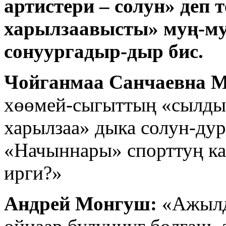
артистери – солун» деп 
харылзаавысты» муң-м
сонуургадыр-дыр бис.
Чойганмаа Санчаевна 
хөөмей-сыгыттың «сылдыс
харылзаа» дыка солун-ду
«Начыннары» спорттуң ка
ирги?»
Андрей Монгуш:
«Ажылда