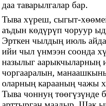
даа таварылгалар бар.
Тыва хүреш, сыгыт-хөөмей
аъдын көдүрүп чоруур ыд
Эрткен чылдың июль айд
ийи чыл үнмээн соонда хү
назылыг аарыкчыларның 
чоргааралын, манаашкыны
оларның карааның чажы хе
Тыва чоннуң төөгүзүнде б
арттырган маадыр. Шак ы