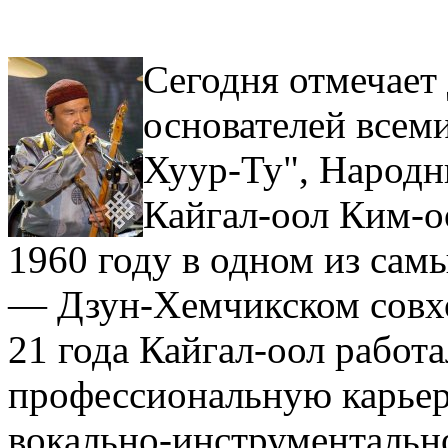
Сегодня отмечает
основателей всем
Хуур-Ту", Народн
Кайгал-оол Ким-о
1960 году в одном из са
— Дзун-Хемчикском совхо
21 года Кайгал-оол работ
профессиональную карьеру
вокально-инструментальн