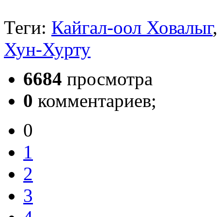
Теги:
Кайгал-оол Ховалыг
Хун-Хурту
6684
просмотра
0
комментариев;
0
1
2
3