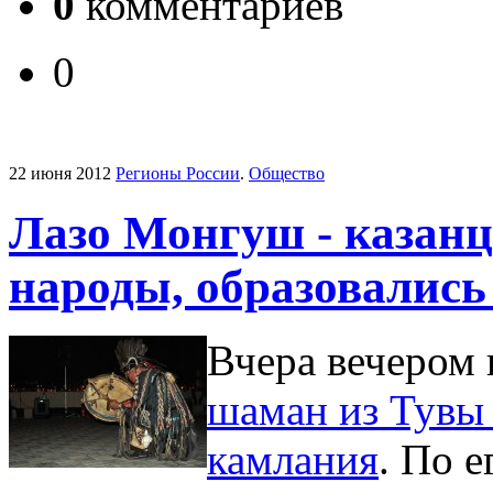
0
комментариев
0
22 июня 2012
Регионы России
.
Общество
Лазо Монгуш - казан
народы, образовались
Вчера вечером 
шаман из Тувы
камлания
. По е