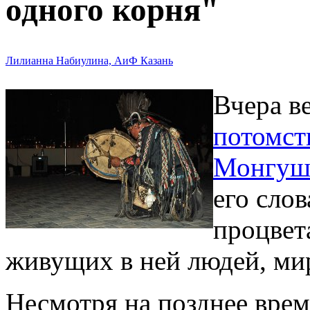
одного корня"
Лилианна Набиулина, АиФ Казань
Вчера в
потомст
Монгуш 
его слов
процвет
живущих в ней людей, мир
Несмотря на позднее врем