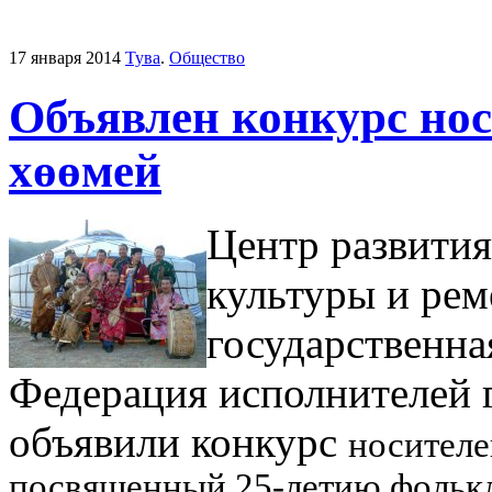
17 января 2014
Тува
.
Общество
Объявлен конкурс нос
хөөмей
Центр развити
культуры и рем
государственн
Федерация исполнителей 
объявили конкурс
носителе
посвященный 25-летию фолькл