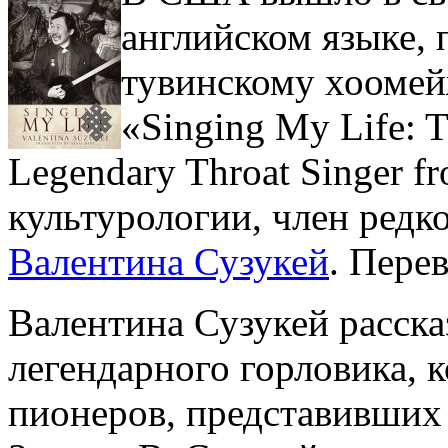
английском языке,
тувинскому хоомей
«Singing My Life: T
Legendary Throat Singer 
культурологии, член редк
Валентина Сузукей
. Пере
Валентина Сузукей расск
легендарного горловика, 
пионеров, представивших 