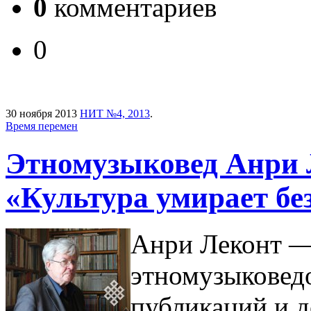
0
комментариев
0
30 ноября 2013
НИТ №4, 2013
.
Время перемен
Этномузыковед Анри 
«Культура умирает бе
Анри Леконт —
этномузыковед
публикаций и 