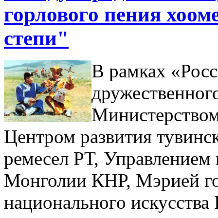
горлового пения хоо
степи"
В рамках «Росс
дружественног
Министерством
Центром развития тувинс
ремесел РТ, Управлением
Монголии КНР, Мэрией г
национального искусства