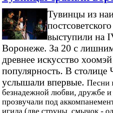
Тувинцы из на
постсоветского
выступили на I
Воронеже. За 20 с лишним
древнее искусство хоомэ
популярность. В столице 
услышали впервые.
Песни 
безнадежной любви, дружбе и
прозвучали под аккомпанемент
игила (две струны, смычок - 