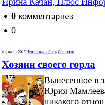
Ирина Качан, Плюс Инфо
0
комментариев
0
4 декабря 2013
Центральная Азия
.
Общество
Хозяин своего горла
Вынесенное в з
Юрия Мамлеева
никакого отнош