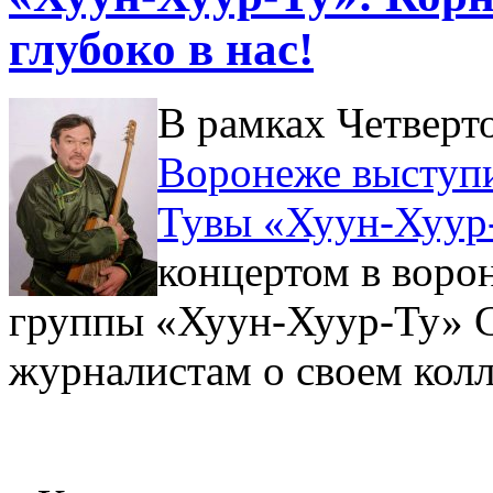
глубоко в нас!
В рамках Четверт
Воронеже выступи
Тувы «Хуун-Хуур
концертом в воро
группы «Хуун-Хуур-Ту» С
журналистам о своем колл