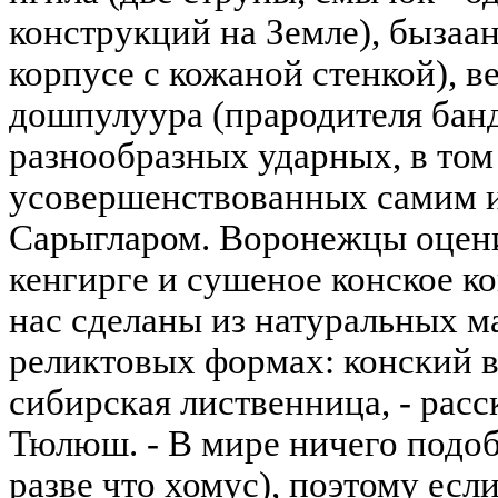
конструкций на Земле), бызаа
корпусе с кожаной стенкой), 
дошпулуура (прародителя банд
разнообразных ударных, в том
усовершенствованных самим и
Сарыгларом. Воронежцы оцени
кенгирге и сушеное конское к
нас сделаны из натуральных м
реликтовых формах: конский во
сибирская лиственница, - расс
Тюлюш. - В мире ничего подо
разве что хомус), поэтому есл