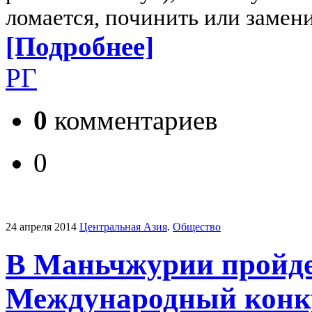
ломается, починить или замени
[Подробнее]
РГ
0
комментариев
0
24 апреля 2014
Центральная Азия
.
Общество
В Маньчжурии пройд
Международный конку