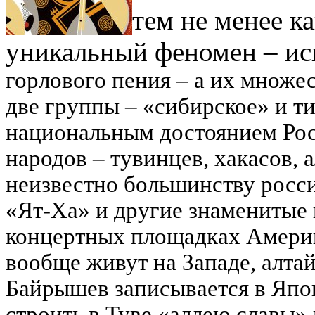
тем не менее к
уникальный феномен – ис
горлового пения – а их множе
две группы – «сибирское» и ти
национальным достоянием Рос
народов – тувинцев, хакасов, 
неизвестно большинству росси
«Ят-Ха» и другие знаменитые
концертных площадках Амери
вообще живут на Западе, алтай
Байрышев записывается в Япо
строить в Туве «аллею славы» 