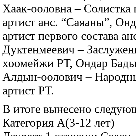
Хаак-ооловна – Солистка п
артист анс. “Саяаны”, Он
артист первого состава а
Дуктенмеевич – Заслужен
хоомейжи РТ, Ондар Бад
Алдын-оолович – Народн
артист РТ.
В итоге вынесено следую
Категория А(3-12 лет)