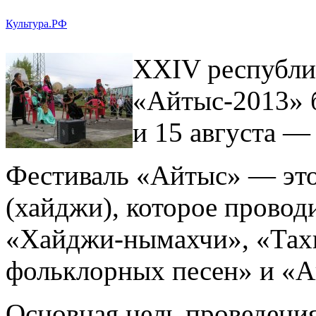
Культура.РФ
ХХIV республи
«Айтыс-2013» б
и 15 августа —
Фестиваль «Айтыс» — это
(хайджи), которое провод
«Хайджи-нымахчи», «Тах
фольклорных песен» и «А
Основная цель проведени