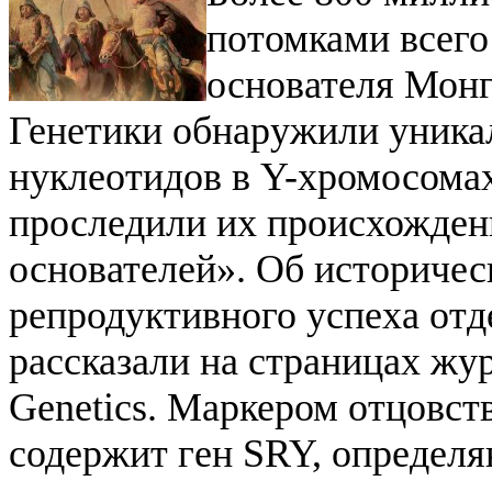
потомками всего
основателя Монг
Генетики обнаружили уника
нуклеотидов в Y-хромосома
проследили их происхождени
основателей». Об историчес
репродуктивного успеха от
рассказали на страницах жу
Genetics.
Маркером отцовст
содержит ген SRY, определ