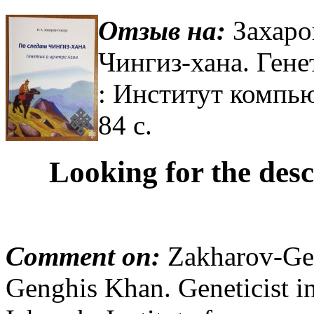
Отзыв на:
Захаров
Чингиз-хана. Гене
: Институт компь
84 с.
Looking for the des
Comment on:
Zakharov-Geze
Genghis Khan. Geneticist in