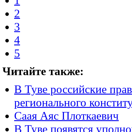
1
2
3
4
5
Читайте также:
В Туве российские пра
регионального констит
Саая Аяс Плоткаевич
В Туве появятся уполн