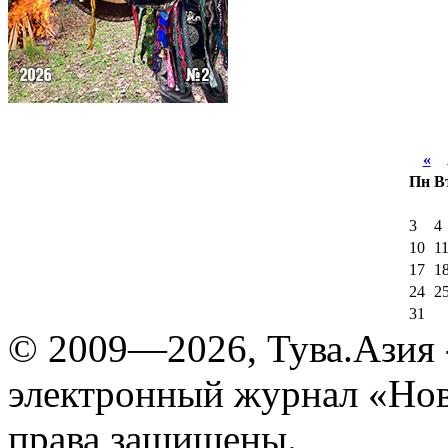
«
А
Пн
В
3
4
10
1
17
1
24
2
31
© 2009—2026, Тува.Азия -
электронный журнал «Нов
права защищены.