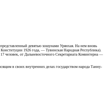
, представленный девятью хошунами Урянхая. На нем вновь
й Конституции 1926 года, — Тувинская Народная Республика).
— 17 человек, от Дальневосточного Секретариата Коминтерна —
висящим в своих внутренних делах государством народа Танну-