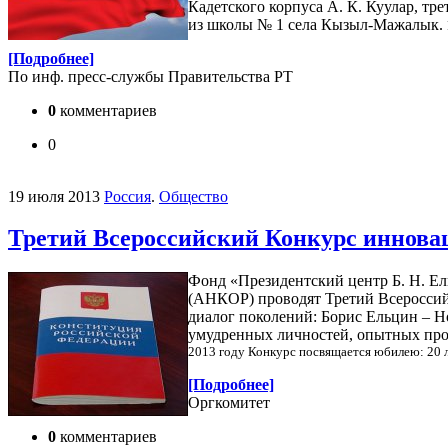
Кадетского корпуса А. К. Куулар, т
из школы № 1 села Кызыл-Мажалык.
[Подробнее]
По инф. пресс-службы Правительства РТ
0
комментариев
0
19 июля 2013
Россия
.
Общество
Третий Всероссийский Конкурс иннова
Фонд «Президентский центр Б. Н. Е
(АНКОР) проводят Третий Всероссий
диалог поколений: Борис Ельцин – Но
умудренных личностей, опытных проф
2013 году Конкурс посвящается юбилею:
20 
[Подробнее]
Оргкомитет
0
комментариев