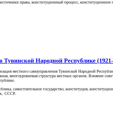
 источники права, конституционный процесс, конституционное п
 Тувинской Народной Республике (1921–1
низация местного самоуправления Тувинской Народной Республи
жная, многоуровневая структура местных органов. Влияние сове
публике.
блика, самостоятельное государство, конституция, конституци
ов, СССР.