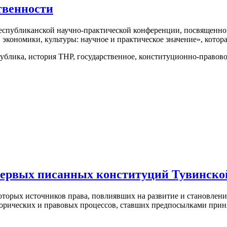
твенности
 республиканской научно-практической конференции, посвященн
кономики, культуры: научное и практическое значение», которая 
блика, история ТНР, государственное, конституционно-правовое
ервых писанных конституций Тувинско
которых источников права, повлиявших на развитие и становлен
сторических и правовых процессов, ставших предпосылками при