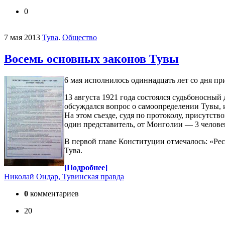
0
7 мая 2013
Тува
.
Общество
Восемь основных законов Тувы
6 мая исполнилось одиннадцать лет со дня п
13 августа 1921 года состоялся судьбоносны
обсуждался вопрос о самоопределении Тувы, 
На этом съезде, судя по протоколу, присутст
один представитель, от Монголии — 3 человек
В первой главе Конституции отмечалось: «Рес
Тува.
[Подробнее]
Николай Ондар, Тувинская правда
0
комментариев
20