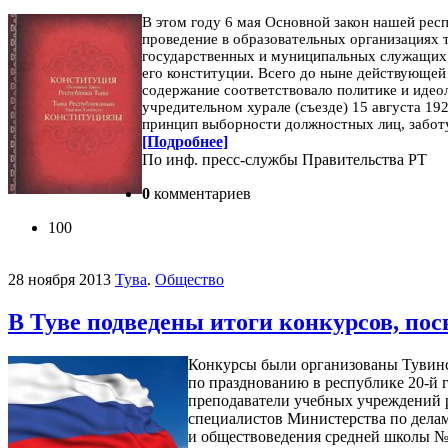
В этом году 6 мая Основной закон нашей рес
проведение в образовательных организациях 
государственных и муниципальных служащих,
его конституции. Всего до ныне действующей
содержание соответствовало политике и идео
учредительном хурале (съезде) 15 августа 19
принцип выборности должностных лиц, заботу
[Подробнее]
По инф. пресс-службы Правительства РТ
0
комментариев
100
28 ноября 2013
Тува
.
Общество
В Туве подведены итоги конкурсов, п
Конкурсы были организованы Тувинс
по празднованию в республике 20-й 
преподаватели учебных учреждений 
специалистов Министерства по делам
и обществоведения средней школы № 