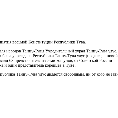
ринятия восьмой Конституции Республики Тува.
й для народов Танну-Тувы Учредительный хурал Танну-Тува улус
и была учреждена Республика Танну-Тува улус (позднее, в ново
вовали 63 представителя из семи хошунов, от Советской России 
а и один представитель корейцев в Туве .
публика Танну-Тува улус является свободным, ни от кого не за