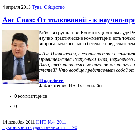
4 апреля 2013
Тува
.
Общество
Аяс Саая: От толкований - к научно-
Рабочая группа при Конституционном суде Ре
научно-практические комментарии есть тольк
вопроса началась наша беседа с председател
– Аяс Плоткаевич, в соответствии с полном
Правительства Республики Тыва, Верховного 
Тыва, представительных органов местного са
статей? Что вообще представляет собой э
[Подробнее]
Ф.Филатенко, ИА Туваонлайн
0
комментариев
0
14 декабря 2011
НИТ №4, 2011
.
Тувинской государственности — 90