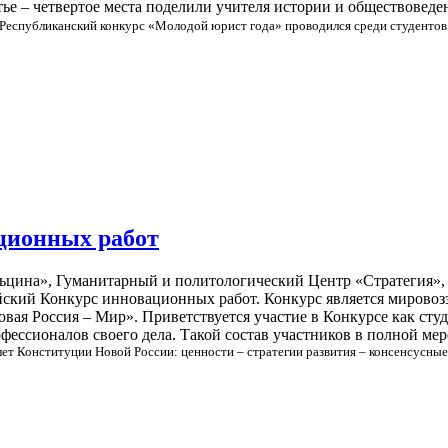
ретье – четвертое места поделили учителя истории и обществове
Республиканский конкурс «Молодой юрист года» проводился среди студентов
ционных работ
льцина», Гуманитарный и политологический Центр «Стратегия»
ский Конкурс инновационных работ. Конкурс является мирово
вая Россия – Мир». Приветствуется участие в Конкурсе как студ
ессионалов своего дела. Такой состав участников в полной ме
лет
Конституции Новой России:
ценности – стратегии развития – консенсусны