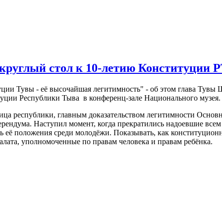
круглый стол к 10-летию Конституции 
ии Тувы - её высочайшая легитимность" - об этом глава Тувы Шо
туции Республики Тыва в конференц-зале Национального музея.
а республики, главным доказательством легитимности Основног
рендума. Наступил момент, когда прекратились надоевшие всем
ть её положения среди молодёжи. Показывать, как конституцио
палата, уполномоченные по правам человека и правам ребёнка.