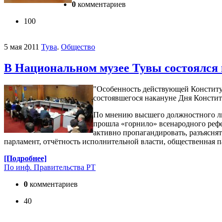
0
комментариев
100
5 мая 2011
Тува
.
Общество
В Национальном музее Тувы состоялся 
"Особенность действующей Конституц
состоявшегося накануне Дня Консти
По мнению высшего должностного лиц
прошла «горнило» всенародного рефе
активно пропагандировать, разъясня
парламент, отчётность исполнительной власти, общественная 
[Подробнее]
По инф. Правительства РТ
0
комментариев
40