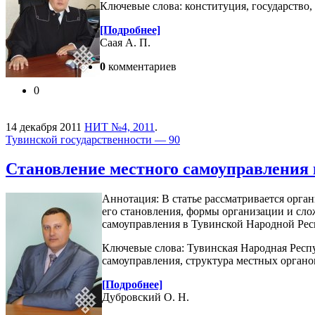
Ключевые слова: конституция, государство,
[Подробнее]
Саая А. П.
0
комментариев
0
14 декабря 2011
НИТ №4, 2011
.
Тувинской государственности — 90
Становление местного самоуправления в
Аннотация: В статье рассматривается орга
его становления, формы организации и сло
самоуправления в Тувинской Народной Рес
Ключевые слова: Тувинская Народная Респу
самоуправления, структура местных орган
[Подробнее]
Дубровский О. Н.