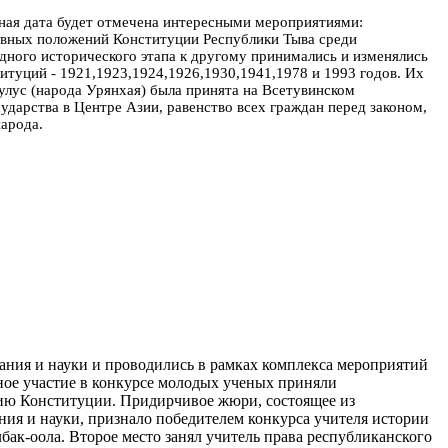
ьная дата будет отмечена интересными мероприятиями:
новных положений Конституции Республики Тыва среди
дного исторического этапа к другому принимались и изменялись
итуций - 1921,1923,1924,1926,1930,1941,1978 и 1993 годов. Их
улус (народа Урянхая) была принята на Всетувинском
ударства в Центре Азии, равенство всех граждан перед законом,
арода.
ния и науки и проводились в рамках комплекса мероприятий
ное участие в конкурсе молодых ученых приняли
нию Конституции. Придирчивое жюри, состоящее из
ия и науки, признало победителем конкурса учителя истории
к-оола. Второе место занял учитель права республиканского