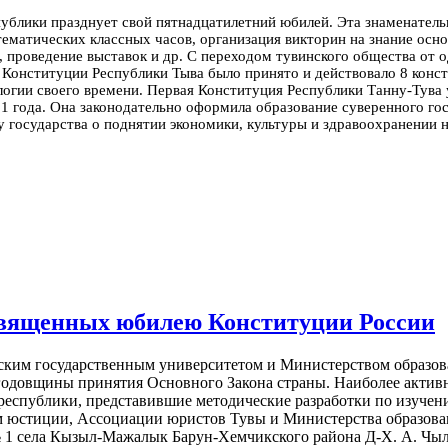
публики празднует свой пятнадцатилетний юбилей. Эта знаменател
тематических классных часов, организация викторин на знание ос
 проведение выставок и др.
С переходом тувинского общества от о
 Конституции Республики Тыва было принято и действовало 8 конст
логии своего времени.
Первая Конституция Республики Танну-Тува 
21 года. Она законодательно оформила образование суверенного гос
 государства о поднятии экономики, культуры и здравоохранении н
освященных юбилею Конституции России
ким государственным университетом и Министерством образова
годовщины принятия Основного Закона страны. Наиболее актив
республики, представившие методические разработки по изуче
 юстиции, Ассоциации юристов Тувы и Министерства образован
1 села Кызыл-Мажалык Барун-Хемчикского района Д-Х. А. Чылба