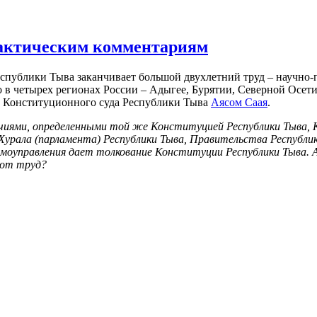
практическим комментариям
спублики Тыва заканчивает большой двухлетний труд – научно
о в четырех регионах России – Адыгее, Бурятии, Северной Осет
ем Конституционного суда Республики Тыва
Аясом Саая
.
очиями, определенными той же Конституцией Республики Тыва, 
Хурала (парламента) Республики Тыва, Правительства Республики
моуправления дает толкование Конституции Республики Тыва. А
тот труд?