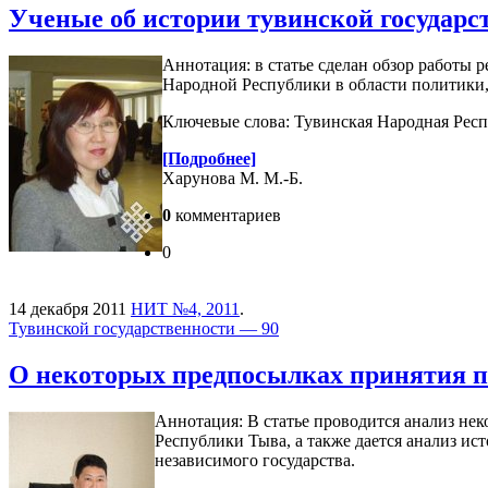
Ученые об истории тувинской государс
Аннотация: в статье сделан обзор работы
Народной Республики в области политики, э
Ключевые слова: Тувинская Народная Респу
[Подробнее]
Харунова М. М.-Б.
0
комментариев
0
14 декабря 2011
НИТ №4, 2011
.
Тувинской государственности — 90
О некоторых предпосылках принятия п
Аннотация: В статье проводится анализ не
Республики Тыва, а также дается анализ и
независимого государства.