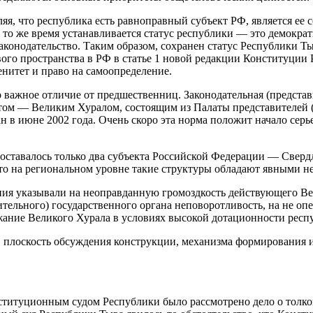
яя, что республика есть равноправный субъект РФ, является ее 
то же время устанавливается статус республики — это демокра
конодательство. Таким образом, сохранен статус Республики Ты
го пространства в РФ в статье 1 новой редакции Конституции Р
нитет и право на самоопределение.
 важное отличие от предшественниц. Законодательная (представ
ом — Великим Хуралом, состоящим из Палаты представителей (13
н в июне 2002 года. Очень скоро эта норма положит начало серь
в оставалось только два субъекта Российской Федерации — Свер
что на региональном уровне такие структуры обладают явными н
ния указывали на неоправданную громоздкость действующего Ве
тельного) государственного органа неповоротливость, на не оп
жание Великого Хурала в условиях высокой дотационности респ
 в плоскость обсуждения конструкции, механизма формирования
титуционным судом Республики было рассмотрено дело о толкова