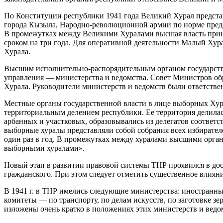
По Конституции республики 1941 года Великий Хурал представ
города Кызыла, Народно-революционной армии по норме предста
В промежутках между Великими Хуралами высшая власть прина
сроком на три года. Для оперативной деятельности Малый Ху
Хурала.
Высшим исполнительно-распорядительным органом государств
управления — министерства и ведомства. Совет Министров о
Хурала. Руководители министерств и ведомств были ответстве
Местные органы государственной власти в лице выборных Хур
территориальным делением республики. Ее территория делила
арбанных и участковых, образовывались из делегатов соотве
выборные хуралы представляли собой собрания всех избирателе
один раз в год. В промежутках между хуралами высшими орга
выборными хуралами».
Новый этап в развитии правовой системы ТНР проявился в дост
гражданского. При этом следует отметить существенное влияни
В 1941 г. в ТНР имелись следующие министерства: иностранны
комитеты — по транспорту, по делам искусств, по заготовке зе
изложены очень кратко в положениях этих министерств и ведо