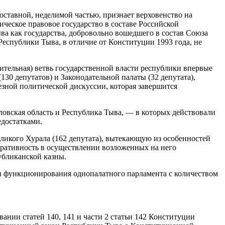
составной, неделимой частью, признает верховенство на
тическое
правовое государство в составе Российской
ва как государства, добровольно вошедшего в состав Союза
еспублики Тыва, в отличие от Конституции 1993 года, не
ительная) ветвь государственной власти республики впервые
0 депутатов) и Законодательной палаты (32 депутата),
езной политической дискуссии, которая завершится
дловская область и Республика Тыва, — в которых действовали
едостатками.
ликого Хурала (162 депутата), вытекающую из особенностей
еративность в осуществлении возложенных на него
убликанской казны.
 и функционирования однопалатного парламента с количеством
нии статей 140, 141 и части 2 статьи 142 Конституции