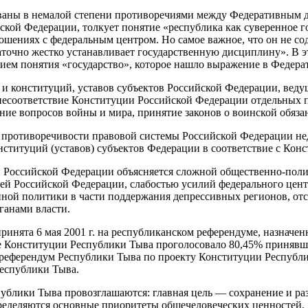
званы в немалой степени противоречиями между Федеративным 
кой Федерации, толкует понятие «республика как суверенное го
ошениях с федеральным центром. Но самое важное, что он не с
аточно жестко устанавливает государственную дисциплину». В э
нием понятия «государство», которое нашло выражение в Федера
и конституций, уставов субъектов Российской Федерации, вед
 несоответствие Конституции Российской Федерации отдельных 
ение вопросов войны и мира, принятие законов о воинской обяз
ой противоречивости правовой системы Российской Федерации н
онституций (уставов) субъектов Федерации в соответствие с Ко
й Российской Федерации объясняется сложной общественно-поли
 Российской Федерации, слабостью усилий федерального центр
ной политики в части поддержания депрессивных регионов, отс
ганами власти.
принята 6 мая 2001 г. на республиканском референдуме, назнач
ие Конституции Республики Тыва проголосовало 80,45% принявш
 референдум Республики Тыва по проекту Конституции Республик
еспублики Тыва.
ублики Тыва провозглашаются: главная цель — сохранение и ра
пределяются основные приоритеты общечеловеческих ценностей.