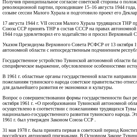
Получив принципиальное согласие советской стороны о положи
революционной партии, проходившее 15–16 августа 1944 года
созыве сессии Малого Хурала и подготовило проект его Декла
17 августа 1944 г. VII сессия Малого Хурала трудящихся ТНР
Союза ССР принять ТНР в состав СССР на правах автономной 
1944 года удовлетворил его ходатайство и просил Верховный
Указом Президиума Верховного Совета РСФСР от 13 октября 1
автономной области с непосредственным подчинением респуб
Государственное устройство Тувинской автономной области 
специфическое выражение, обусловленное особенностями истор
В 1961 г. областные органы государственной власти направ
пожеланиям тувинского народа советское правительство отнесл
для дальнейшего развития ее экономики и культуры.
Вопрос о совершенствовании формы государственности был ре
октября 1961 г. «О преобразовании Тувинской автономной об
осуществлено в соответствии с пожеланиями трудящихся Тувы 
национально-государственного развития тувинского народа. Э
1961 г. был утвержден Законом Союза ССР .
31 мая 1978 г. была принята первая в советский период Конс
российских автономий признаками. В Основном Законе Тувинс