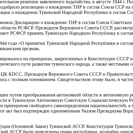
тельном решении заявленного ходатайства, в августе 1944 г. 
, одобрило резолюцию о вхождении ТНР в состав Союза ССР на 
рации о вхождении Тувинской Народной Республики в состав Со
 приняла Декларацию о вхождении ТНР в состав Союза Советски
области РСФСР. Президиум Верховного Совета СССР, рассмотрев
 Совет РСФСР принять Тувинскую Народную Республику в состав
944 года «О принятии Тувинской Народной Республики в соста
ликанским органам.
базировалось на принципах, закрепленных в Конституции СССР
ического пути развития тувинского народа, а также местными 
или ЦК КПСС, Президиум Верховного Совета СССР и Правительс
ось с полным пониманием. Свидетельством этому было, в частно
шен путем преобразования автономной области в автономную р
ласти в Тувинскую Автономную Советскую Социалистическую Ре
и принципом свободного самоопределения национальностей, а т
тот акт был подтвержден одноименным Указом Президиума Верхов
титуция (Основной Закон) Тувинской АССР. Конституция Тувинс
кой АССР были определены права республики, подробно описан