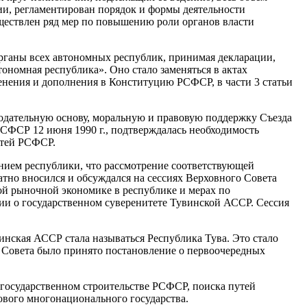
ии, регламентирован порядок и формы деятельности
ществлен ряд мер по повышению роли органов власти
органы всех автономных республик, принимая декларации,
номная республика». Оно стало заменяться в актах
енения и дополнения в Конституцию РСФСР, в части 3 статьи
нодательную основу, моральную и правовую поддержку Съезда
СФСР 12 июня 1990 г., подтверждалась необходимость
стей РСФСР.
нием республики, что рассмотрение соответствующей
тно вносился и обсуждался на сессиях Верховного Совета
мой рыночной экономике в республике и мерах по
ии о государственном суверенитете Тувинской АССР. Сессия
инская АССР стала называться Республика Тува. Это стало
 Совета было принято постановление о первоочередных
государственном строительстве РСФСР, поиска путей
ового многонационального государства.