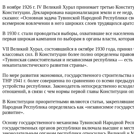
В ноябре 1926 г. IV Великий Хурал принимает третью Консти
Конституции. Декларирована национализация земли и ее недр, 
сказано: «Основная задача Тувинской Народной Республики св
всемерном вовлечении в него широких слоев трудящихся аратс
В 1930 г. стали проводиться выборы, охватившие все населен
первая широкая кампания по выборам в органы власти, которая
VII Великий Хурал, состоявшийся в октябре 1930 года, прин
классовых сил. В Конституции более полно определены правова
«Тувинская самостоятельная и независимая республика — есть 
некапиталистического развития страны».
По мере развития экономики, государственного строительства
ТНР 1941 г. более совершенна по сравнению со всеми предыду
устройства республики. Законодатель непосредственно исходи
отношений, в связи с чем нормы первой главы Конституции оп
В Конституции приоритетными являются статьи, закреплявшие
Народная Республика определялась как «независимое государст
развитие».
Основу государственного механизма Тувинской Народной Респ
государственных органов республики включала высшие и мест
законодательным органам республики относились Великий и 