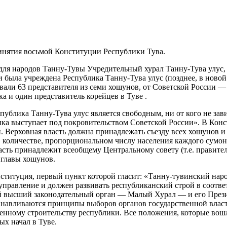
ринятия восьмой Конституции Республики Тува.
й для народов Танну-Тувы Учредительный хурал Танну-Тува улус
и была учреждена Республика Танну-Тува улус (позднее, в ново
вовали 63 представителя из семи хошунов, от Советской России 
а и один представитель корейцев в Туве .
публика Танну-Тува улус является свободным, ни от кого не за
а выступает под покровительством Советской России». В Конст
. Верховная власть должна принадлежать съезду всех хошунов и 
 количестве, пропорциональном числу населения каждого сумона
сть принадлежит всеобщему Центральному совету (т.е. правител
 главы хошунов.
онституция, первый пункт которой гласит: «Танну-тувинский на
е управление и должен развивать республиканский строй в соотв
ый высший законодательный орган — Малый Хурал — и его През
станавливаются принципы выборов органов государственной влас
венному строительству республики. Все положения, которые во
ых начал в Туве.