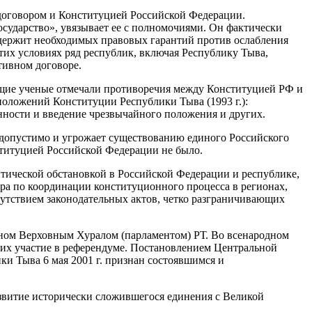
договором и Конституцией Российской Федерации.
сударство», увязывает ее с полномочиями. Он фактически
одержит необходимых правовых гарантий против ослабления
тих условиях ряд республик, включая Республику Тыва,
тивном договоре.
ущие ученые отмечали противоречия между Конституцией РФ и
положений Конституции Республики Тыва (1993 г.):
анности и введение чрезвычайного положения и других.
едопустимо и угрожает существованию единого Российского
нституцией Российской Федерации не было.
тической обстановкой в Российской Федерации и республике,
а по координации конституционного процесса в регионах,
утствием законодательных актов, четко разграничивающих
енном Верховным Хуралом (парламентом) РТ. Во всенародном
их участие в референдуме. Постановлением Центральной
и Тыва 6 мая 2001 г. признан состоявшимся и
звитие исторически сложившегося единения с Великой