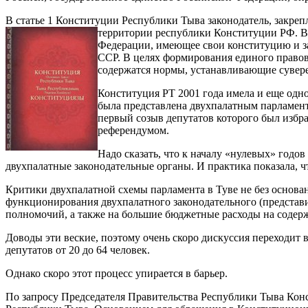
В статье 1 Конституции Республики Тыва законодатель, закрепл
территории республики Конституции РФ. В 
Федерации, имеющее свои конституцию и за
ССР. В целях формирования единого правово
содержатся нормы, устанавливающие сувере
Конституция РТ 2001 года имела и еще одно
была представлена двухпалатным парламент
первый созыв депутатов которого был избра
референдумом.
Надо сказать, что к началу «нулевых» годо
двухпалатные законодательные органы. И практика показала, 
Критики двухпалатной схемы парламента в Туве не без основа
функционирования двухпалатного законодательного (представи
полномочий, а также на большие бюджетные расходы на содер
Доводы эти веские, поэтому очень скоро дискуссия переходит
депутатов от 20 до 64 человек.
Однако скоро этот процесс упирается в барьер.
По запросу Председателя Правительства Республики Тыва Конс