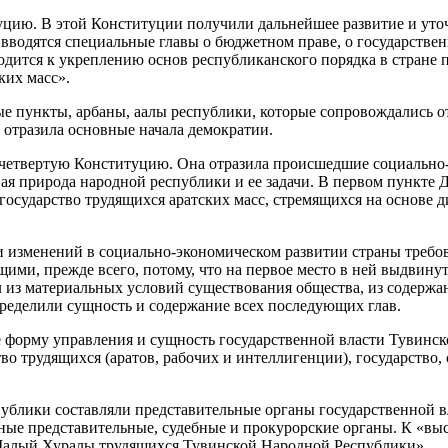
туцию. В этой Конституции получили дальнейшее развитие и ут
вводятся специальные главы о бюджетном праве, о государственн
одится к укреплению основ республиканского порядка в стране 
ких масс».
ные пункты, арбаны, аалы республики, которые сопровождались 
 отразила основные начала демократии.
ял четвертую Конституцию. Она отразила происшедшие социальн
я природа народной республики и ее задачи. В первом пункте Д
государство трудящихся аратских масс, стремящихся на основе 
 и изменений в социально-экономическом развитии страны треб
щими, прежде всего, потому, что на первое место в ней выдвин
л из материальных условий существования общества, из содерж
ределили сущность и содержание всех последующих глав.
 форму управления и сущность государственной власти Тувинс
во трудящихся (аратов, рабочих и интеллигенции), государство
ублики составляли представительные органы государственной в
ные представительные, судебные и прокурорские органы. К «в
Малый Хуралы трудящихся Тувинской Народной Республики» .