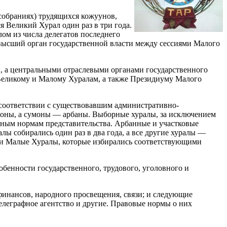
собраниях) трудящихся кожуунов,
я Великий Хурал один раз в три года.
м из числа делегатов последнего
 высший орган государственной власти между сессиями Малого
, а центральными отраслевыми органами государственного
Великому и Малому Хуралам, а также Президиуму Малого
 соответствии с существовавшим административно-
моны, а сумоны — арбаны. Выборные хуралы, за исключением
нным нормам представительства. Арбанные и участковые
ы собирались один раз в два года, а все другие хуралы —
ыли Малые Хуралы, которые избирались соответствующими
обенности государственного, трудового, уголовного и
финансов, народного просвещения, связи; и следующие
телеграфное агентство и другие. Правовые нормы о них