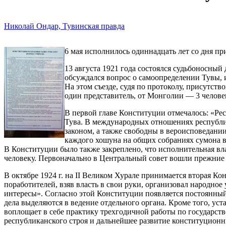
Николай Ондар, Тувинская правда
6 мая исполнилось одиннадцать лет со дня п
13 августа 1921 года состоялся судьбоносны
обсуждался вопрос о самоопределении Тувы, 
На этом съезде, судя по протоколу, присутст
один представитель, от Монголии — 3 человек
В первой главе Конституции отмечалось: «Рес
Тува. В международных отношениях республик
законом, а также свободны в вероисповедании
каждого хошуна на общих собраниях сумона в
В Конституции было также закреплено, что исполнительная вла
человеку. Первоначально в Центральный совет вошли прежние
В октябре 1924 г. на II Великом Хурале принимается вторая К
поработителей, взяв власть в свои руки, организовал народно
интересы». Согласно этой Конституции появляется постоянн
дела выделяются в ведение отдельного органа. Кроме того, у
воплощает в себе практику трехгодичной работы по государст
республиканского строя и дальнейшее развитие конституционн