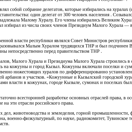
лял собой собрание делегатов, которые избирались на хуралах (
вительства: один делегат от 300 человек населения . Созывалс
длежала Малому Хуралу. Его члены избирались Великим Хурало
рал избирал из числа своих членов Президиум Малого Хурала —
енной власти республики являлся Совет Министров республики
бразовывался Малым Хуралом трудящихся ТНР и был подчинен 
нны непосредственно перед правительством ТНР .
алов, Малого Хурала и Президиума Малого Хурала строились в
сь на кожууны и город Кызыл. Кожууны включали поселки и су
тственно нижестоящих хуралов по дифференцированно установле
й арбанов и участков. «Кожуунные и Кызылский городской хурал
нами власти в кожуунах, городе Кызыле, сумонах и поселках б
аточно всесторонней разработке основных отраслей права, в ос
е на эти отрасли российского права.
х дел, животноводства и земледелия, горной промышленности, 
рна, военно-физкультурный, по науке, радиокомитет, Тувинское 
мств.