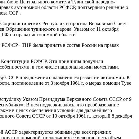
Политбюро Центрального комитета Тувинской народно-
правах автономной области РСФСР, подтвердило решение о
юза ССР .
х Социалистических Республик и просила Верховный Совет
 Обращение тувинского народа, Указом от 11 октября
 РФ на правах автономной области.
в РСФСР» ТНР была принята в состав России на правах
 и Конституции РСФСР. Эти принципы получили
особенностями, в том числе национальными моментами.
тву СССР предложения о дальнейшем развитии автономии. К
сти, постановление от 3 ноября 1961 г. о мерах помощи Туве
еспублику Указом Президиума Верховного Совета СССР от 9
спублику». В нем подчеркивалось, что преобразование
акже в целях обеспечения условий для дальнейшего
ного Совета СССР от 10 октября 1961 г., который 8 декабря
кой АССР характеризуется общими для всех прежних
 круг полномочий, подлежащих ее ведению, весь объем