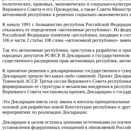
политических, правовых, экономических и социально-культурн
Верховного Совета и его Президиума, а также Совета Министр
автономной республики в решении социально-экономических 
К началу 1991 г. большинство республик Российской Федераци
отказались от определения «автономные республики». Из феде
Российской Федерации понятием «республики, входящие в сос
106 и части 2 статьи 108 слова «автономной республики» зам
Так что автономные республики, приступая к разработке и пр
народных депутатов РСФСР. В Декларации о государственном 
существенного расширения прав автономных республик, автоно
К принятию решения о декларировании государственного суве
Декларации прошло без каких-либо сомнений. Проект Деклара
Тувинской АССР. Третья сессия Верховного Совета республики 
формированию ее структуры и механизма внедрения в республи
Верховного Совета постановила принять Декларацию о государ
Эта Декларация имела силу закона и вносила принципиальные и
основой для разработки новой Конституции республики и дру
мероприятиях по реализации Декларации.
Декларации в целом остались ценными источниками по изучен
установления федеративных отношений в обновляемой Российс