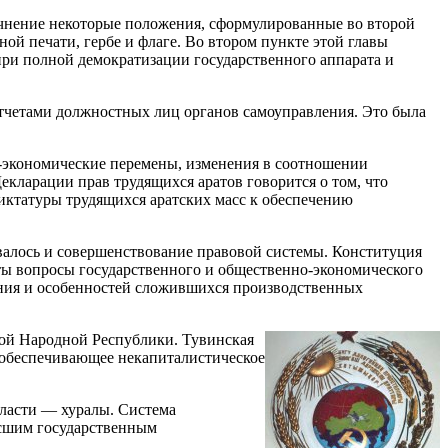
очнение некоторые положения, сформулированные во второй
ой печати, гербе и флаге. Во втором пункте этой главы
при полной демократизации государственного аппарата и
отчетами должностных лиц органов самоуправления. Это была
о-экономические перемены, изменения в соотношении
екларации прав трудящихся аратов говорится о том, что
диктатуры трудящихся аратских масс к обеспечению
овалось и совершенствование правовой системы. Конституция
уты вопросы государственного и общественно-экономического
ания и особенностей сложившихся производственных
кой Народной Республики. Тувинская
, обеспечивающее некапиталистическое
ласти — хуралы. Система
ысшим государственным