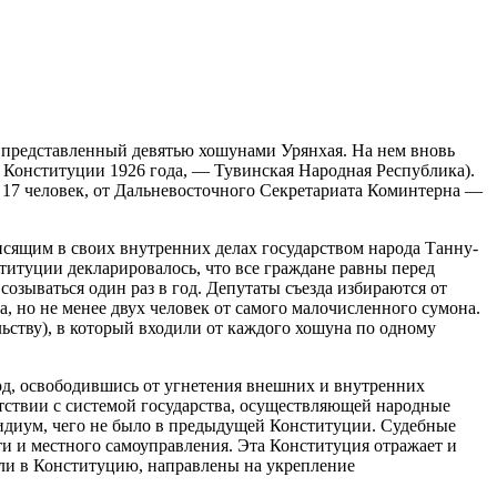
, представленный девятью хошунами Урянхая. На нем вновь
й Конституции 1926 года, — Тувинская Народная Республика).
— 17 человек, от Дальневосточного Секретариата Коминтерна —
висящим в своих внутренних делах государством народа Танну-
итуции декларировалось, что все граждане равны перед
созываться один раз в год. Депутаты съезда избираются от
, но не менее двух человек от самого малочисленного сумона.
ьству), в который входили от каждого хошуна по одному
род, освободившись от угнетения внешних и внутренних
етствии с системой государства, осуществляющей народные
идиум, чего не было в предыдущей Конституции. Судебные
ти и местного самоуправления. Эта Конституция отражает и
шли в Конституцию, направлены на укрепление