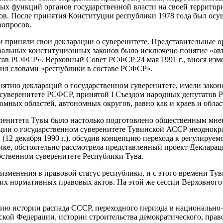
ых функций органов государственной власти на своей территор
ов. После принятия Конституции республики 1978 года был осу
вопросов.
и приняли свои декларации о суверенитете. Представительные 
ральных конституционных законов было исключено понятие «авто
тав РСФСР». Верховный Совет РСФСР 24 мая 1991 г., внося изм
енил словами «республики в составе РСФСР».
инятию деклараций о государственном суверенитете, имели зако
суверенитете РСФСР, принятой I Съездом народных депутатов Р
мных областей, автономных округов, равно как и краев и обла
ренитета Тувы было настолько подготовлено общественным мне
ции о государственном суверенитете Тувинской АССР неоднокра
(12 декабря 1990 г.), обсудив концепцию перехода к регулируе
ке, обстоятельно рассмотрела представленный проект Декларац
ственном суверенитете Республики Тува.
зменения в правовой статус республики, и с этого времени Тув
гих нормативных правовых актов. На этой же сессии Верховного
ию истории распада СССР, переходного периода в национально-
кой Федерации, истории строительства демократического, прав