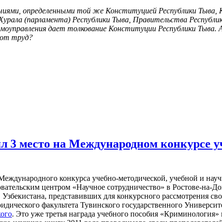
очиями, определенными той же Конституцией Республики Тыва, 
Хурала (парламента) Республики Тыва, Правительства Республики
моуправления дает толкование Конституции Республики Тыва. А
тот труд?
л 3 место на Международном конкурсе у
 Международного конкурса учебно-методической, учебной и науч
ательским центром «Научное сотрудничество» в Ростове-на-Дону
, Узбекистана, представивших для конкурсного рассмотрения с
дического факультета Тувинского государственного Университ
кого
. Это уже третья награда учебного пособия «Криминология»