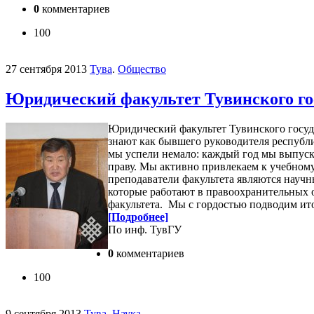
0
комментариев
100
27 сентября 2013
Тува
.
Общество
Юридический факультет Тувинского гос
Юридический факультет Тувинского госуда
знают как бывшего руководителя республи
мы успели немало: каждый год мы выпуск
праву. Мы активно привлекаем к учебном
преподаватели факультета являются науч
которые работают в правоохранительных о
факультета. Мы с гордостью подводим ит
[Подробнее]
По инф. ТувГУ
0
комментариев
100
9 сентября 2013
Тува
.
Наука