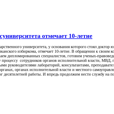
университета отмечает 10-летие
рственного университета, у основания которого стоял доктор 
канского избиркома, отмечает 10-летие. В обращении к своим к
аем дипломированных специалистов, готовим ученых-правоведо
у процессу сотрудников органов исполнительной власти, МВД, 
ными руководителями лабораторий, консультантами, преподавате
рганах, органах исполнительной власти и местного самоуправл
ог десятилетней работы. И впредь продолжим нести службу на п