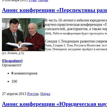
Анонс конференции «Перспективы разв
В честь 10-летнего юбилея юридическ
научно-практическая конференция «П
соискателей, докторантов, а также н
лиц.
Работа конференции будет проходить п
Секция 1.Тенденции развития соврем
Тыва,
Секция 3. Тува, Россия и Монголия: ис
Тува.
Пленарное заседание пройдет в актовом 
(ул. Ленина, д.5).
[Подробнее]
Оргкомитет
0
комментариев
100
27 апреля 2013
Россия
.
Наука
Анонс конференции «Юридическая наук