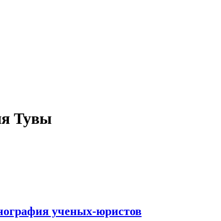
ия Тувы
онография ученых-юристов