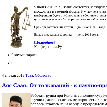
5 июня 2013 г. в Рязани состоится Междун
проходить в заочной форме.
К участию в конфе
конференции будут опубликованы в сборнике с присв
цитирования (статьи будут размещены на сайте: www.el
Срок предоставления статей — до 1 июня 2013 года.
Выход и рассылка сборника — июнь 2013 года.
[Подробнее]
Конференции.Ру
0
комментариев
0
4 апреля 2013
Тува
.
Общество
Аяс Саая: От толкований - к научно-
Рабочая группа при Конституционном суде Ре
научно-практические комментарии есть тольк
вопроса началась наша беседа с председател