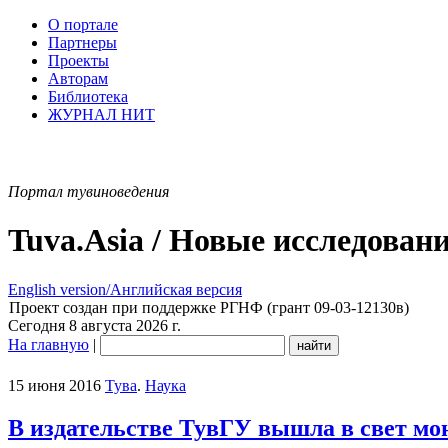
О портале
Партнеры
Проекты
Авторам
Библиотека
ЖУРНАЛ НИТ
Портал тувиноведения
Tuva.Asia / Новые исследован
English version/Английская версия
Проект создан при поддержке РГНФ (грант 09-03-12130в)
Сегодня 8 августа 2026 г.
На главную
|
15 июня 2016
Тува
.
Наука
В издательстве ТувГУ вышла в свет м