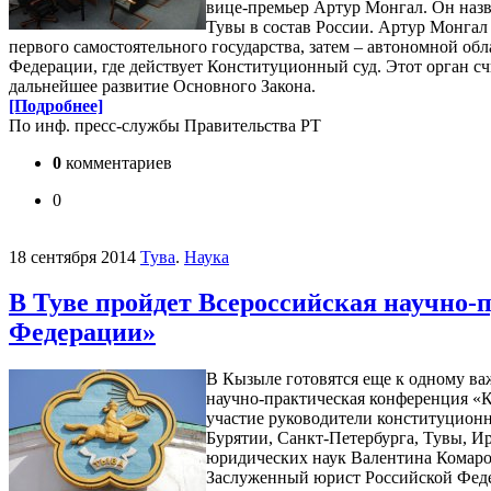
вице-премьер Артур Монгал. Он назв
Тувы в состав России. Артур Монгал 
первого самостоятельного государства, затем – автономной об
Федерации, где действует Конституционный суд. Этот орган с
дальнейшее развитие Основного Закона.
[Подробнее]
По инф. пресс-службы Правительства РТ
0
комментариев
0
18 сентября 2014
Тува
.
Наука
В Туве пройдет Всероссийская научно-
Федерации»
В Кызыле готовятся еще к одному ва
научно-практическая конференция «К
участие руководители конституционн
Бурятии, Санкт-Петербурга, Тувы, И
юридических наук Валентина Комаров
Заслуженный юрист Российской Феде