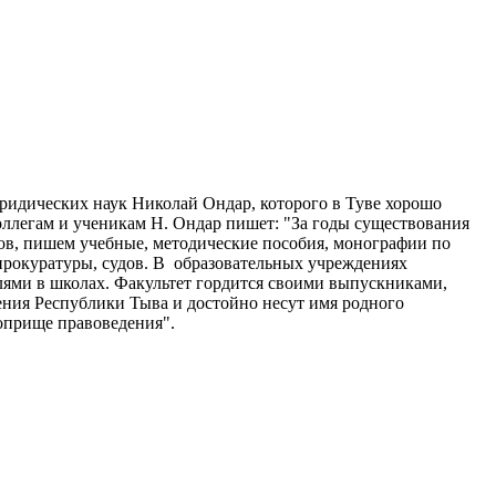
юридических наук Николай Ондар, которого в Туве хорошо
оллегам и ученикам Н. Ондар пишет: "За годы существования
в, пишем учебные, методические пособия, монографии по
прокуратуры, судов. В образовательных учреждениях
лями в школах. Факультет гордится своими выпускниками,
ения Республики Тыва и достойно несут имя родного
оприще правоведения".