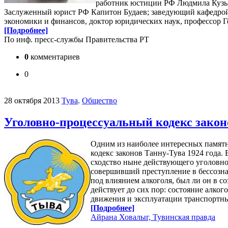
работник юстиции РФ Людмила Кузьми
Заслуженный юрист РФ Капитон Будаев; заведующий кафедрой т
экономики и финансов, доктор юридических наук, профессор 
[Подробнее]
По инф. пресс-службы Правительства РТ
0
комментариев
0
28 октября 2013
Тува
.
Общество
Уголовно-процессуальный кодекс законо
Одним из наиболее интересных памятн
кодекс законов Танну-Тува 1924 года.
сходство ныне действующего уголовно
совершивший преступление в бессозна
под влиянием алкоголя, был ли он в с
действует до сих пор: состояние алко
движения и эксплуатации транспортных
[Подробнее]
Айрана Ховалыг, Тувинская правда