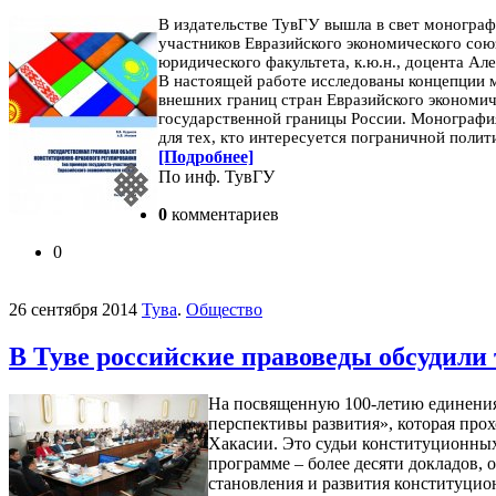
В издательстве ТувГУ вышла в свет монограф
участников Евразийского экономического сою
юридического факультета, к.ю.н., доцента А
В настоящей работе исследованы концепции м
внешних границ стран Евразийского экономи
государственной границы России.
Монография
для тех, кто интересуется пограничной поли
[Подробнее]
По инф. ТувГУ
0
комментариев
0
26 сентября 2014
Тува
.
Общество
В Туве российские правоведы обсудили
На посвященную 100-летию единения
перспективы развития», которая про
Хакасии. Это судьи конституционных
программе – более десяти докладов,
становления и развития конституци