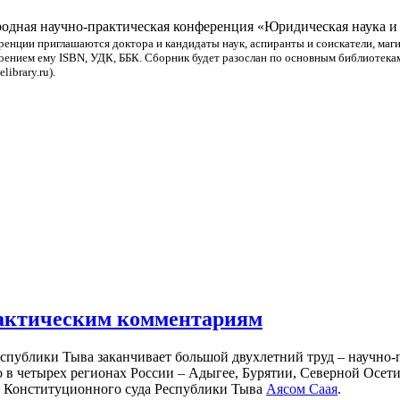
ародная научно-практическая конференция «Юридическая наука и 
ренции приглашаются доктора и кандидаты наук, аспиранты и соискатели, маг
оением ему ISBN, УДК, ББК. Сборник будет разослан по основным библиотекам 
ibrary.ru).
практическим комментариям
спублики Тыва заканчивает большой двухлетний труд – научно
о в четырех регионах России – Адыгее, Бурятии, Северной Осет
ем Конституционного суда Республики Тыва
Аясом Саая
.