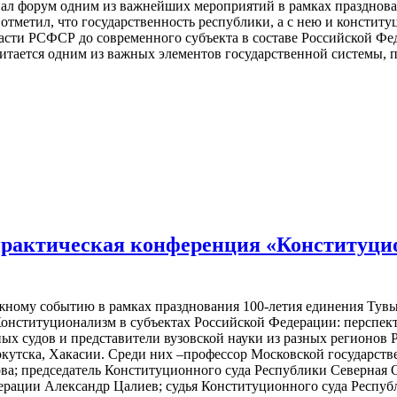
ал форум одним из важнейших мероприятий в рамках празднован
отметил, что государственность республики, а с нею и констит
ласти РСФСР до современного субъекта в составе Российской Фед
читается одним из важных элементов государственной системы, п
практическая конференция «Конституци
жному событию в рамках празднования 100-летия единения Тувы 
онституционализм в субъектах Российской Федерации: перспек
ых судов и представители вузовской науки из разных регионов Р
ркутска, Хакасии. Среди них –профессор Московской государст
а; председатель Конституционного суда Республики Северная О
рации Александр Цалиев; судья Конституционного суда Респуб