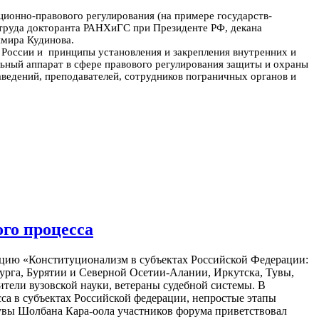
ционно-правового регулирования (на примере государств-
о труда докторанта РАНХиГС при Президенте РФ, декана
имира Кудинова.
 России и принципы установления и закрепления внутренних и
ьный аппарат в сфере правового регулирования защиты и охраны
ведений, преподавателей, сотрудников пограничных органов и
го процесса
цию «Конституционализм в субъектах Российской Федерации:
урга, Бурятии и Северной Осетии-Алании, Иркутска, Тувы,
ители вузовской науки, ветераны судебной системы. В
са в субъектах Российской федерации, непростые этапы
увы Шолбана Кара-оола участников форума приветствовал