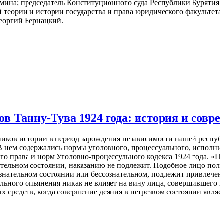
на; председатель Конституционного суда Республики Бурятия в
еории и истории государства и права юридического факультета
Георгий Бернацкий.
в Танну-Тува 1924 года: история и совр
иков истории в период зарождения независимости нашей респу
 В нем содержались нормы уголовного, процессуального, исполни
го права и норм Уголовно-процессульного кодекса 1924 года. «
тельном состоянии, наказанию не подлежит. Подобное лицо по
ознательном состоянии или бессознательном, подлежит привлече
гольного опьянения никак не влияет на вину лица, совершившег
 средств, когда совершение деяния в нетрезвом состоянии явля