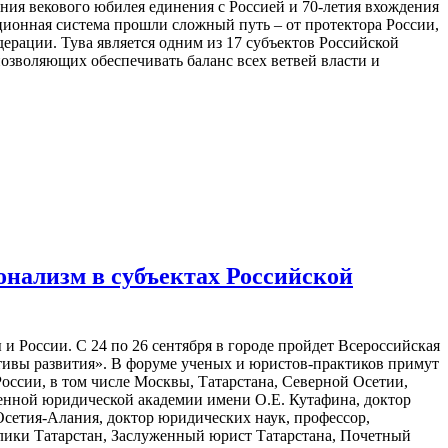
ия векового юбилея единения с Россией и 70-летия вхождения
уционная система прошли сложный путь – от протектора России,
ерации. Тува является одним из 17 субъектов Российской
озволяющих обеспечивать баланс всех ветвей власти и
онализм в субъектах Российской
и России. С 24 по 26 сентября в городе пройдет Всероссийская
тивы развития». В форуме ученых и юристов-практиков примут
оссии, в том числе Москвы, Татарстана, Северной Осетии,
венной юридической академии имени О.Е. Кутафина, доктор
сетия-Алания, доктор юридических наук, профессор,
лики Татарстан, Заслуженный юрист Татарстана, Почетный