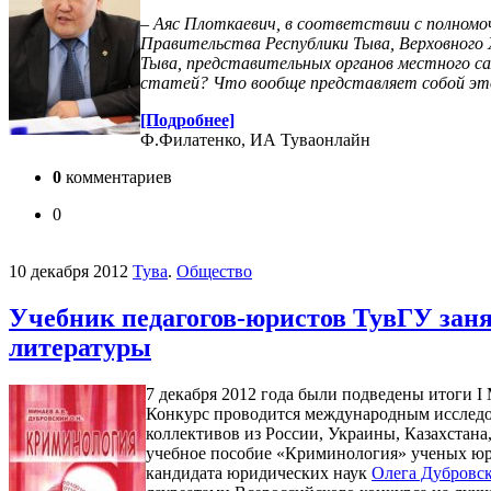
– Аяс Плоткаевич, в соответствии с полном
Правительства Республики Тыва, Верховного 
Тыва, представительных органов местного са
статей? Что вообще представляет собой э
[Подробнее]
Ф.Филатенко, ИА Туваонлайн
0
комментариев
0
10 декабря 2012
Тува
.
Общество
Учебник педагогов-юристов ТувГУ заня
литературы
7 декабря 2012 года были подведены итоги I
Конкурс проводится международным исследов
коллективов из России, Украины, Казахстана
учебное пособие «Криминология» ученых юри
кандидата юридических наук
Олега Дубровс