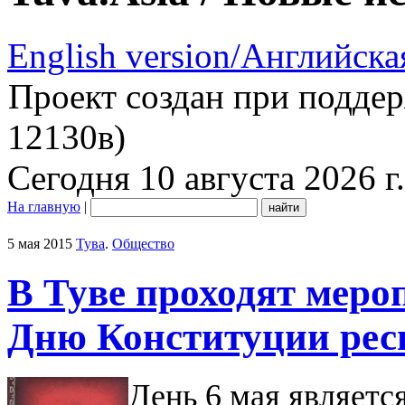
English version/Английска
Проект создан при подде
12130в)
Сегодня 10 августа 2026 г.
На главную
|
5 мая 2015
Тува
.
Общество
В Туве проходят мер
Дню Конституции рес
День 6 мая являетс