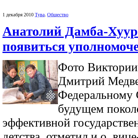
1 декабря 2010
Тува
.
Общество
Анатолий Дамба-Хуура
появиться уполномоч
Фото Виктории
Дмитрий Медве
Федеральному 
будущем покол
эффективной государстве
детства, отметил и.о. виц