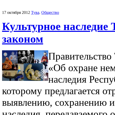
17 октября 2012
Тува
.
Общество
Культурное наследие 
законом
Правительство 
«Об охране нем
наследия Респу
которому предлагается от
выявлению, сохранению и
наследия, передаваемого 