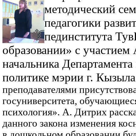
методический сем
педагогики разви
пединститута Тув
образовании» с участием
начальника Департамента
политике мэрии г. Кызыла
преподавателями присутствова
госуниверситета, обучающиес
психология».
А. Дитрих расска
данного закона изменения косн
в дошкольном образовании буд