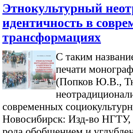
Этнокультурный неот
идентичность в совр
трансформациях
С таким названи
печати моногра
(Попков Ю.В., Т
неотрадиционали
современных социокультурн
Новосибирск: Изд-во НГТУ, 2
рода обобщением и углубле