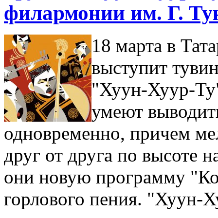
филармонии им. Г. Ту
18 марта в Тат
выступит тувин
"Хуун-Хуур-Ту"
умеют выводить
одновременно, причем ме
друг от друга по высоте н
они новую программу "Ког
горлового пения. "Хуун-Х