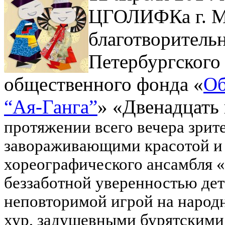
ЦГОЛИФКа г. Мо
благотворитель
Петербургского
общественного фонда «
Об
“Ая-Ганга”
» «Двенадцать
протяжении всего вечера зрит
завораживающими красотой и 
хореографического ансамбля «
беззаботной уверенностью дет
неповторимой игрой на народ
хур, задушевными бурятскими 