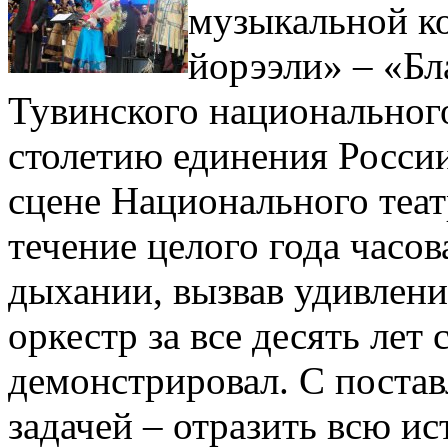
музыкальной к
йорээли» – «Бл
Тувинского национальног
столетию единения России
сцене Национального теат
течение целого года часо
дыхании, вызвав удивление
оркестр за все десять лет
демонстрировал. С поста
задачей – отразить всю и