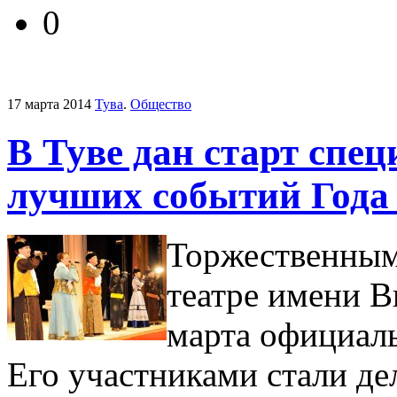
0
17 марта 2014
Тува
.
Общество
В Туве дан старт спе
лучших событий Года
Торжественным
театре имени В
марта официаль
Его участниками стали де