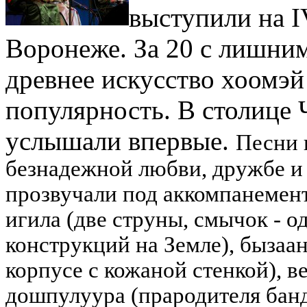
выступили на I
Воронеже. За 20 с лишним
древнее искусство хоомэ
популярность. В столице 
услышали впервые.
Песни 
безнадежной любви, дружбе и
прозвучали под аккомпанемент
игила (две струны, смычок - 
конструкций на Земле), бызаа
корпусе с кожаной стенкой), 
дошпулуура (прародителя банд