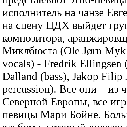
исполнитель на чанзе Евг
на сцену ЦДХ выйдет груп
композитора, аранжировщ
Миклбюста (Ole Jørn Mykle
vocals) - Fredrik Ellingsen (
Dalland (bass), Jakop Fili
percussion). Все они – из
Северной Европы, все игр
певицы Мари Бойне. Боль