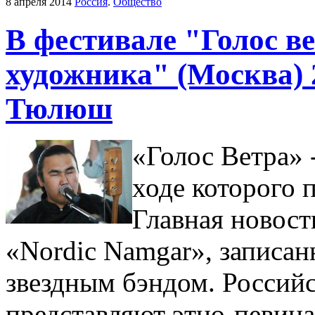
8 апреля 2014
Россия
.
Общество
В фестивале "Голос в
художника" (Москва) 
Тюлюш
«Голос Ветра» -
ходе которого 
Главная новост
«Nordic Namgar», записа
звездным бэндом. Россий
представляют этно-певица