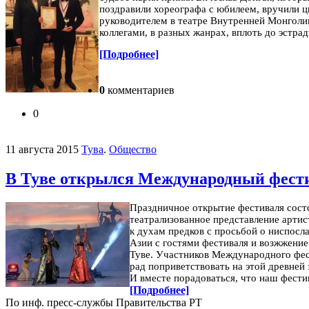
поздравили хореографа с юбилеем, вручили ц
руководителем в театре Внутренней Монголии,
коллегами, в разных жанрах, вплоть до эстрад
[Подробнее]
0
комментариев
0
11 августа 2015
Тува
.
Общество
В Туве открылся Международный фести
Праздничное открытие фестиваля сост
театрализованное представление арти
к духам предков с просьбой о ниспосла
Азии с гостями фестиваля и возжжение
Туве.
Участников Международного фест
рад поприветствовать на этой древней 
И вместе порадоваться, что наш фести
[Подробнее]
По инф. пресс-службы Правительства РТ