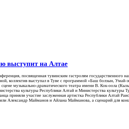
ью выступит на Алтае
нференция, посвященная тувинским гастролям государственного на
й, коллектив выступал в Туве с программой «Баш болзын, Умай-э
а сцене музыкально-драматического театра имени В. Кок-оола (Кыз
истерства культуры Республики Алтай и Министерства культуры 
танца приняли участие заслуженная артистка Республики Алтай Ра
или Александр Майманов и Айлана Майманова, а сценарий для кон