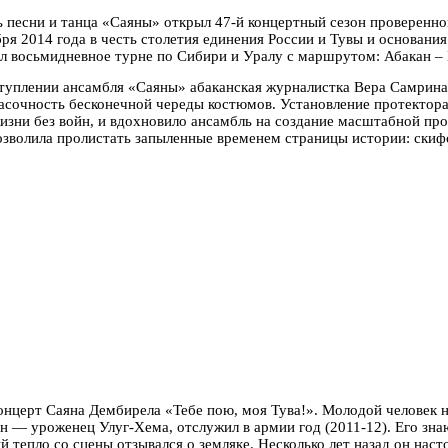
ь песни и танца «Саяны» открыл 47-й концертный сезон проверенн
бря 2014 года в честь столетия единения России и Тувы и основани
ил восьмидневное турне по Сибири и Уралу с маршрутом: Абакан – 
ступлении ансамбля «Саяны» абаканская журналистка Вера Самрина 
асочность бесконечной череды костюмов. Установление протектор
изни без войн, и вдохновило ансамбль на создание масштабной про
озволила пролистать запыленные временем страницы истории: скифс
нцерт Саяна Дембирела «Тебе пою, моя Тува!». Молодой человек не
н — уроженец Улуг-Хема, отслужил в армии год (2011-12). Его знаю
й тепло со сцены отзывался о земляке. Несколько лет назад он наст