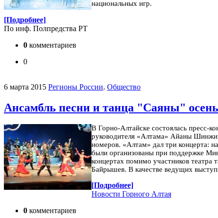
национальных игр.
[Подробнее]
По инф. Полпредства РТ
0
комментариев
0
6 марта 2015
Регионы России
.
Общество
Ансамбль песни и танца "Саяны" осен
В Горно-Алтайске состоялась пресс-ко
руководителя «Алтама» Айаны Шинжино
номеров.
«Алтам» дал три концерта: н
были организованы при поддержке Мин
концертах помимо участников театра 
Байрышев. В качестве ведущих выступ
[Подробнее]
Новости Горного Алтая
0
комментариев