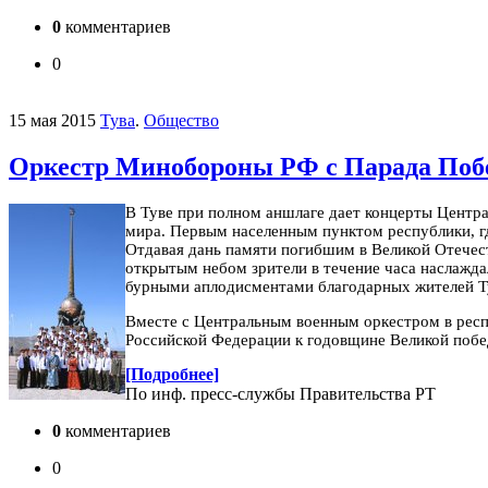
0
комментариев
0
15 мая 2015
Тува
.
Общество
Оркестр Минобороны РФ с Парада Побе
В Туве при полном аншлаге дает концерты Центр
мира. Первым населенным пунктом республики, г
Отдавая дань памяти погибшим в Великой Отечес
открытым небом зрители в течение часа наслажд
бурными аплодисментами благодарных жителей Ту
Вместе с Центральным военным оркестром в рес
Российской Федерации к годовщине Великой побе
[Подробнее]
По инф. пресс-службы Правительства РТ
0
комментариев
0