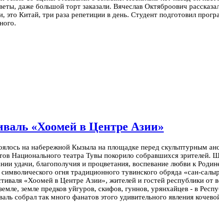
веты, даже большой торт заказали. Вячеслав Октяброович рассказал
 это Китай, три раза репетиции в день.
Студент подготовил програ
ного.
валь «Хоомей в Центре Азии»
оялось на набережной Кызыла на площадке перед скульптурным ан
стов Национального театра Тувы покорило собравшихся зрителей.
нии удачи, благополучия и процветания, воспевание любви к Родине
 символического огня традиционного тувинского обряда «сан-салыр
иваля «Хоомей в Центре Азии», жителей и гостей республики от в
земле, земле предков уйгуров, скифов, гуннов, урянхайцев - в Респу
валь собрал так много фанатов этого удивительного явления кочев