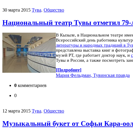
30 марта 2015
Тува
.
Общество
Национальный театр Тувы отметил 79-
В Кызыле, в Национальном театре имен
Всероссийский день работника культу
литературы и народных традиций в Ту
представлена выставка книг и фотогр
музей РТ, где работает доктор наук, и
с
Тувы и России, а также посмотреть зан
[Подробнее]
Мария Фельдман, Тувинская правда
0
комментариев
0
12 марта 2015
Тува
.
Общество
Музыкальный букет от Софьи Кара-оо