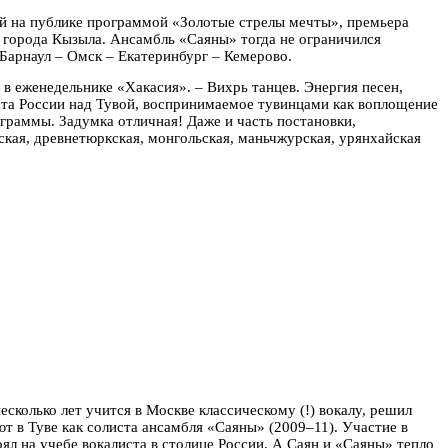
ой на публике программой «Золотые стрелы мечты», премьера
я города Кызыла. Ансамбль «Саяны» тогда не ограничился
Барнаул – Омск – Екатеринбург – Кемерово.
в еженедельнике «Хакасия». – Вихрь танцев. Энергия песен,
ата России над Тувой, воспринимаемое тувинцами как воплощение
граммы. Задумка отличная! Даже и часть постановки,
кая, древнетюркская, монгольская, маньчжурская, урянхайская
сколько лет учится в Москве классическому (!) вокалу, решил
т в Туве как солиста ансамбля «Саяны» (2009–11). Участие в
оял на учебе вокалиста в столице России.
А Саян и «Саяны» тепло