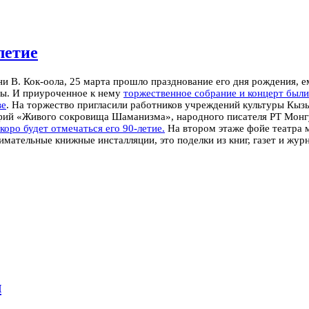
летие
и В. Кок-оола, 25 марта прошло празднование его дня рождения, ем
ры. И приуроченное к нему
торжественное собрание и концерт был
ве
.
На торжество пригласили работников учреждений культуры Кызыл
афий «Живого сокровища Шаманизма», народного писателя РТ Мон
коро будет отмечаться его 90-летие.
На втором этаже фойе театра 
имательные книжные инсталляции, это поделки из книг, газет и жур
л