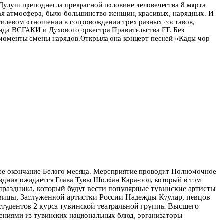
-Дулуш преподнесла прекрасной половине человечества 8 марта
ая атмосфера, было большинство женщин, красивых, нарядных. И
тилевом отношении в сопровождении трех разных составов,
энда ВСГАКИ и Духового оркестра Правительства РТ. Без
 моменты смены нарядов.
Открыла она концерт песней «Кады чор
ее окончание Белого месяца. Мероприятие проводит Полномочное
аздник ожидается Глава Тувы Шолбан Кара-оол, который в том
раздника, который будут вести популярные тувинские артисты
вицы, Заслуженной артистки России Надежды Куулар, певцов
тудентов 2 курса тувинской театральной группы Высшего
щениями из тувинских национальных блюд, организаторы