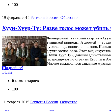
100
19 февраля 2015
Регионы России
.
Общество
Хуун-Хуур-Ту: Разве голос может убить
Легендарный тувинский квартет «Хуун
тувинской природы. А хоомей — традиц
чувство подлинного очищения. Исполни
двухголосное соло. Этот вид искусств
«Хуун Хуур Ту», давший единственный 
гастролируют по странам Европы и Ам
Многие выдающиеся западные музыкан
[Подробнее]
1-Line
0
комментариев
100
11 февраля 2015
Регионы России
.
Общество