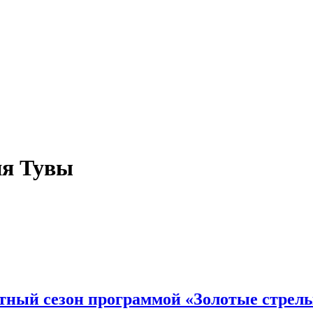
ия Тувы
тный сезон программой «Золотые стрел