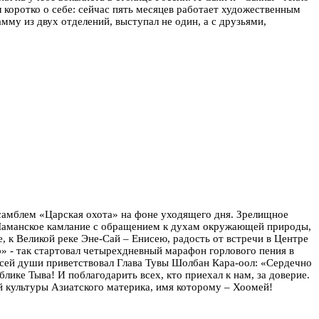
 коротко о себе: сейчас пять месяцев работает художественным
мму из двух отделений, выступал не один, а с друзьями,
самблем «Царская охота» на фоне уходящего дня. Зрелищное
 Шаманское камлание с обращением к духам окружающей природы,
, к Великой реке Эне-Сай – Енисею, радость от встречи в Центре
» - так стартовал четырехдневный марафон горлового пения в
сей души приветствовал Глава Тувы Шолбан Кара-оол: «Сердечно
блике Тыва! И поблагодарить всех, кто приехал к нам, за доверие.
ой культуры Азиатского материка, имя которому – Хоомей!