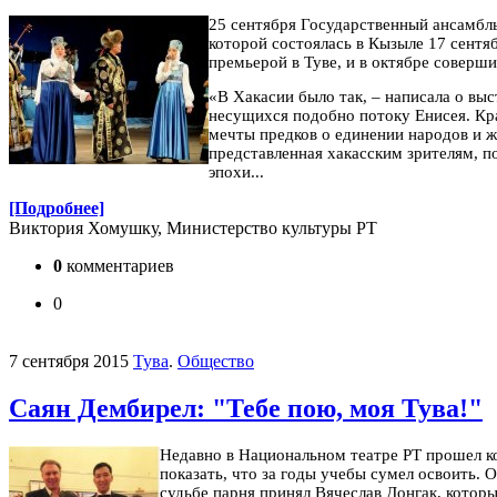
25 сентября Государственный ансамбл
которой состоялась в Кызыле 17 сентя
премьерой в Туве, и в октябре соверш
«В Хакасии было так, – написала о вы
несущихся подобно потоку Енисея. Кр
мечты предков о единении народов и ж
представленная хакасским зрителям, п
эпохи...
[Подробнее]
Виктория Хомушку, Министерство культуры РТ
0
комментариев
0
7 сентября 2015
Тува
.
Общество
Саян Дембирел: "Тебе пою, моя Тува!"
Недавно в Национальном театре РТ прошел ко
показать, что за годы учебы сумел освоить.
О
судьбе парня принял Вячеслав Донгак, которы