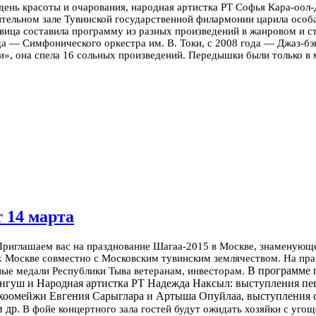
день красоты и очарования, народная артистка РТ Софья Кара-оол
тельном зале Тувинской государственной филармонии царила особ
вица составила программу из разных произведений в жанровом и с
ода — Симфонического оркестра им. В. Токи, с 2008 года — Джаз-б
и», она спела 16 сольных произведений. Передышки были только в
 14 марта
Приглашаем вас на празднование Шагаа-2015 в Москве, знаменующ
г. Москве совместно с Московским тувинским землячеством. На пр
В программе п
ные медали Республики Тыва ветеранам, инвесторам.
нгуш и Народная артистка РТ Надежда Наксыл: выступления пе
 хоомейжи Евгения Сарыглара и Артыша Опуйлаа, выступления с
 др.
В фойе концертного зала гостей будут ожидать хозяйки с уго