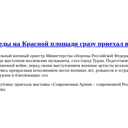
ды на Красной площади сразу приехал в
альный военный оркестр Министерства обороны Российской Федера
де выступили московские музыканты, стал город Туран. Подготовл
твенной войне, перед своим выступлением военные артисты возло
ались прекрасным исполнением песен военных лет, романсов и эс
рана и близлежащих сел.
публику приехала выставка «Современная Армия – современной Ро
ды.