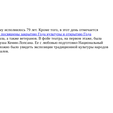
у исполнилось 79 лет. Кроме того, в этот день отмечается
и посвящены закрытию Года культуры и открытию Года
а, а также ветеранов. В фойе театра, на первом этаже, была
гуша Кенин-Лопсана. Ее с любовью подготовил Национальный
можно было увидеть экспозиции традиционной культуры народов
налов.