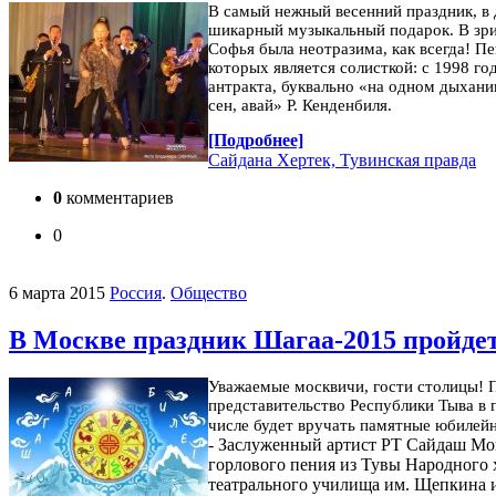
В самый нежный весенний праздник, в 
шикарный музыкальный подарок. В зри
Софья была неотразима, как всегда!
Пе
которых является солисткой: с 1998 г
антракта, буквально «на одном дыхани
сен, авай» Р. Кенденбиля.
[Подробнее]
Сайдана Хертек, Тувинская правда
0
комментариев
0
6 марта 2015
Россия
.
Общество
В Москве праздник Шагаа-2015 пройдет
Уважаемые москвичи, гости столицы!
представительство Республики Тыва в 
числе будет вручать памятные юбилей
- Заслуженный артист РТ Сайдаш Мо
горлового пения из Тувы Народного
театрального училища им. Щепкина и