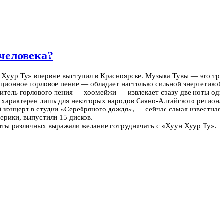
 человека?
 Хуур Ту» впервые выступил в Красноярске. Музыка Тувы — это т
ионное горловое пение — обладает настолько сильной энергетикой
тель горлового пения — хоомейжи — извлекает сразу две ноты одн
а характерен лишь для некоторых народов Саяно-Алтайского региона
концерт в студии «Серебряного дождя», — сейчас самая известная
ерики, выпустили 15 дисков.
ты различных выражали желание сотрудничать с «Хуун Хуур Ту».