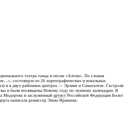
ционального театра танца и песни «Алтам». По словам
не…», состоящую из 26 хореографических и вокальных
ыл) и в двух районных центрах — Эрзине и Самагалтае. Гастроли
Тувы и были посвящены Новому году по лунному календарю.
В
иса Модорова и заслуженный
артист
Российской Федерации Болот
церта написала режиссер Эмма Иришева.