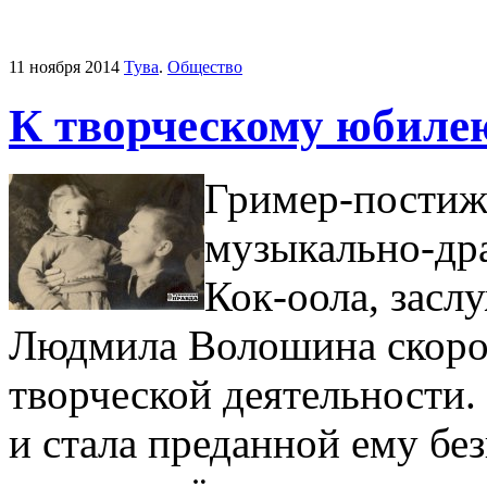
11 ноября 2014
Тува
.
Общество
К творческому юбил
Гример-постиж
музыкально-дра
Кок-оола, засл
Люд­мила Волошина скоро
творческой деятельности.
и стала преданной ему без