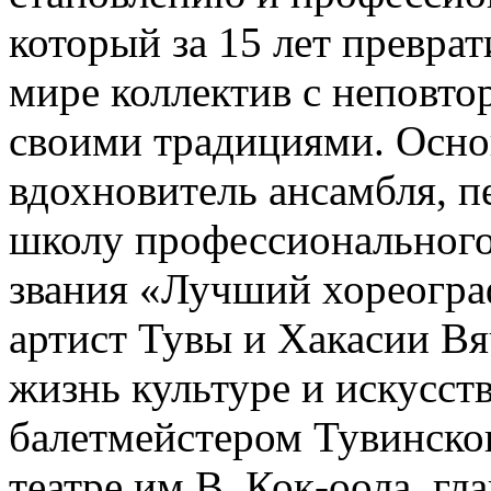
который за 15 лет превра
мире коллектив с неповто
своими традициями. Осно
вдохновитель ансамбля, 
школу профессионального
звания «Лучший хореогра
артист Тувы и Хакасии Вя
жизнь культуре и искусст
балетмейстером Тувинско
театре им.В. Кок-оола, г