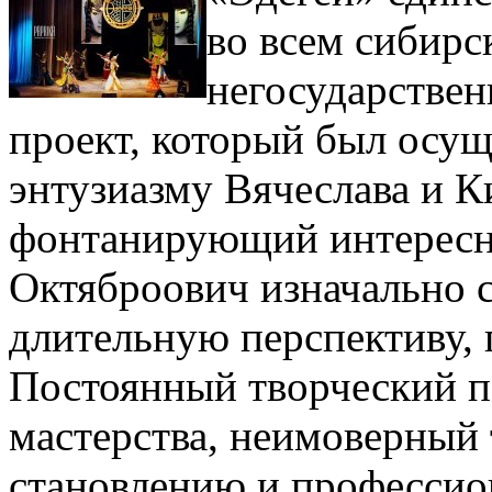
во всем сибирс
негосударствен
проект, который был осущ
энтузиазму Вячеслава и 
фонтанирующий интересн
Октяброович изначально с
длительную перспективу, 
Постоянный творческий п
мастерства, неимоверный
становлению и профессио