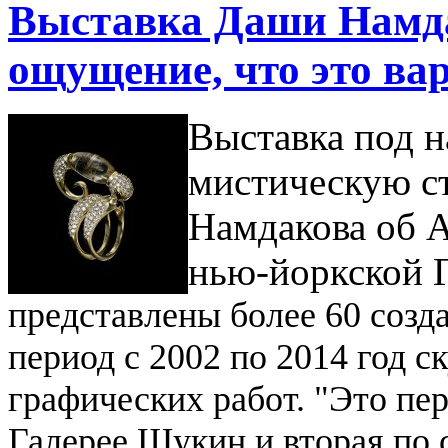
Выставка Даши Намда
ощущение, что это ва
Выставка под н
мистическую с
Намдакова об А
нью-йоркской 
представлены более 60 созд
период с 2002 по 2014 год 
графических работ.
"Это пе
Галерее Щукин и вторая по с