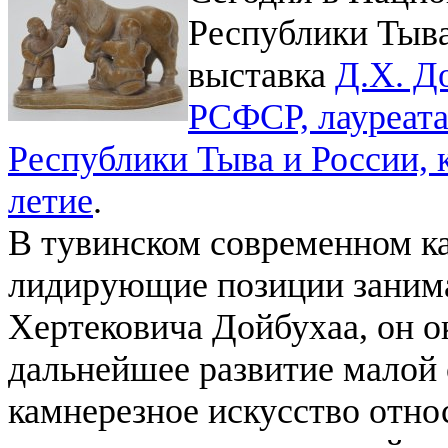
Республики Тыв
выставка
Д.Х. Д
РСФСР, лауреат
Республики Тыва и России, к
летие
.
В тувинском современном к
лидирующие позиции занима
Хертековича Дойбухаа, он о
дальнейшее развитие малой 
камнерезное искусство отно