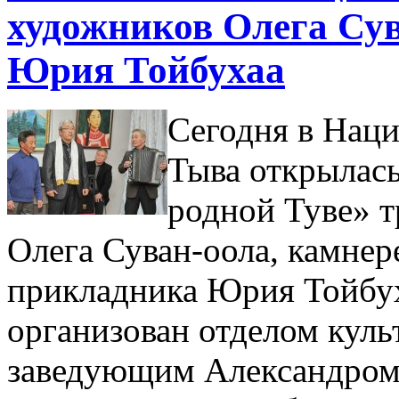
художников Олега Су
Юрия Тойбухаа
Сегодня в Нац
Тыва открылас
родной Туве» 
Олега Суван-оола, камне
прикладника Юрия Тойбу
организован отделом культ
заведующим Александром