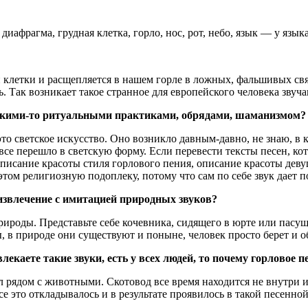
диафрагма, грудная клетка, горло, нос, рот, небо, язык — у язы
й клетки и расщепляется в нашем горле в ложных, фальшивых св
. Так возникает такое странное для европейского человека звуча
акими-то ритуальными практиками, обрядами, шаманизмом?
это светское искусство. Оно возникло давным-давно, не знаю, в к
 все перешло в светскую форму. Если перевести тексты песен, ко
описание красоты стиля горлового пения, описание красоты деву
том религиозную подоплеку, потому что сам по себе звук дает пов
извлечение с имитацией природных звуков?
рироды. Представьте себе кочевника, сидящего в юрте или пас
, в природе они существуют и поныне, человек просто берет и о
аете такие звуки, есть у всех людей, то почему горловое п
ил рядом с животными. Скотовод все время находится не внутри и
се это откладывалось и в результате проявилось в такой песенно