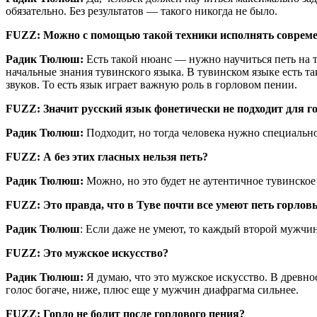
обязательно. Без результатов — такого никогда не было.
FUZZ: Можно с помощью такой техники исполнять соврем
Радик Тюлюш:
Есть такой нюанс — нужно научиться петь на т
начальные знания тувинского языка. В тувинском языке есть та
звуков. То есть язык играет важную роль в горловом пении.
FUZZ: Значит русский язык фонетически не подходит для г
Радик Тюлюш:
Подходит, но тогда человека нужно специально
FUZZ: А без этих гласных нельзя петь?
Радик Тюлюш:
Можно, но это будет не аутентичное тувинское
FUZZ: Это правда, что в Туве почти все умеют петь горло
Радик Тюлюш
: Если даже не умеют, то каждый второй мужчин
FUZZ: Это мужское искусство?
Радик Тюлюш:
Я думаю, что это мужское искусство. В древно
голос богаче, ниже, плюс еще у мужчин диафрагма сильнее.
FUZZ: Горло не болит после горлового пения?