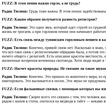
FUZZ: В этом пении важно горло, а не грудь?
Радик Тюлюш:
Грудь тоже важна. В этом пении задействована 
FUZZ: Каким образом получается разность регистров?
Радик Тюлюш:
Это один звук, который идет струей из грудно
жизнь не трогаем, а при горловом пении они начинают работать
FUZZ: Есть связь между тувинским гороловым пением и к
Радик Тюлюш:
Конечно, прямой связи нет. Насколько я знаю, 
что все-таки связь с религиозными обрядами была, а потом это
ничего общего с религией. Есть описание красоты местности, 
жизненные воззрения кочевника скотовода. Хотя люди видят в э
FUZZ: Насчет красоты природы. Не связано ли такое звуко
Радик Тюлюш:
Конечно. Это пришло из животного мира, из п
имитировать. Это выливается в песни. Эти звуки не придуманы
FUZZ: Если фальшивые связки, с помощью которых вы извлек
Радик Тюлюш:
Скорее всего это связано с тем, что человек ж
рядом с конем в степи, охотился на медведя в тайге — веками в