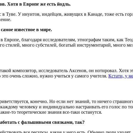
ов. Хотя в Европе же есть йодль.
нас в Туве. У инуитов, индейцев, живущих в Канаде, тоже есть го
пение.
самое известное в мире.
 в Европе, благодаря исследователям, этнографам таким, как Т
ного стилей, много субстилей, богатый инструментарий, много м
 такой композитор, исследователь Аксенов, он нотировал. Хотя 
это очень сложно, нужно учиться у самого учителя.
Кстати, у м
етствуется, конечно. Но если нет знаний, то ничего страшног
каждому человеку и индивидуально настраивать его голос по тон
какие-то теоретические знания все-таки останутся.
работать с фальшивыми связками, так?
ействовать все ресурсы, какие у него есть. Обычно люди уходят,