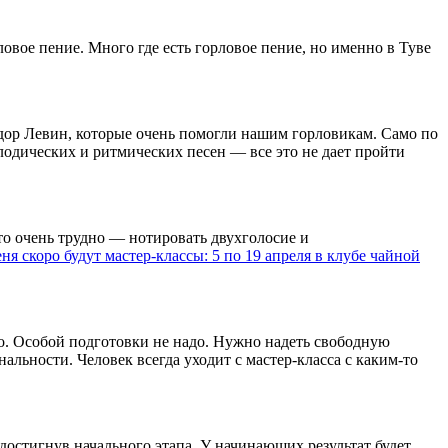
рловое пение. Много где есть горловое пение, но именно в Туве
еодор Левин, которые очень помогли нашим горловикам. Само по
елодических и ритмических песен — все это не дает пройти
это очень трудно — нотировать двухголосие и
еня скоро будут мастер-классы: 5 по 19 апреля в клубе чайной
о. Особой подготовки не надо. Нужно надеть свободную
альности. Человек всегда уходит с мастер-класса с каким-то
 достигнув начального этапа. У начинающих результат будет