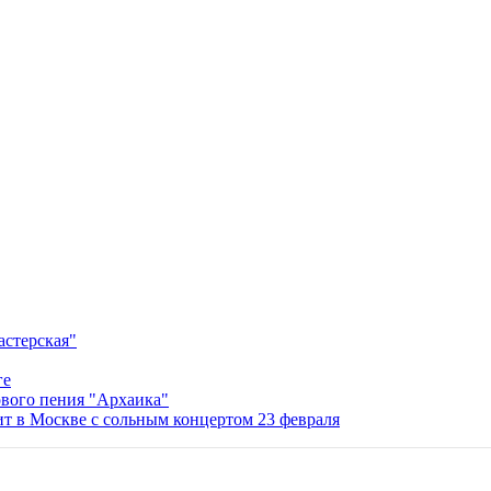
астерская"
ге
вого пения "Архаика"
 в Москве с сольным концертом 23 февраля