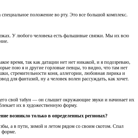
ка специальное положение во рту. Это все большой комплекс.
язках. У любого человека есть фальшивые связки. Мы их всю
ние.
акое время, так как датации нет нет никакой, и я подозреваю,
торые пою я и другие горловые певцы, то видно, что там нет
шки, стремительности коня, аллегории, любовная лирика и
од для фантазий, ну а человек волен рассуждать, как хочет.
ущего свой табун — он слышит окружающие звуки и начинает их
блекает их в художественную форму.
ение возникло только в определенных регионах?
збы, а в пути, зимой и летом рядом со своим скотом. Спал
й форме.