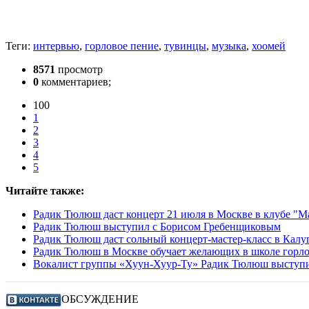
Теги:
интервью
,
горловое пение
,
тувинцы
,
музыка
,
хоомей
8571
просмотр
0
комментариев;
100
1
2
3
4
5
Читайте также:
Радик Тюлюш даст концерт 21 июля в Москве в клубе "М
Радик Тюлюш выступил с Борисом Гребенщиковым
Радик Тюлюш даст сольный концерт-мастер-класс в Калу
Радик Тюлюш в Москве обучает желающих в школе горло
Вокалист группы «Хуун-Хуур-Ту» Радик Тюлюш выступит
ОБСУЖДЕНИЕ