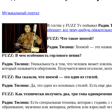
Музыкальный портал
В гостях у FUZZ Tv побывал
Радик
обещает, все чему-нибудь обязательно
FUZZ: Что такое хоомэй?
Радик Тюлюш:
Хоомэй — это назван
FUZZ: В чем особенность горлового пения?
Радик Тюлюш:
Уникальность в том, что человек может извлек
который называется обертоном. Получается многоголосие, котор
FUZZ: Вы сказали, что хоомэй — это один из стилей.
Радик Тюлюш:
Да, это один из основных стилей. Есть еще два
FUZZ: Как технически получить два, три тона одновременн
Радик Тюлюш:
Есть специальная техника, которая с годами, с
образование, мужчина или женщина, ребенок или взрослый челов