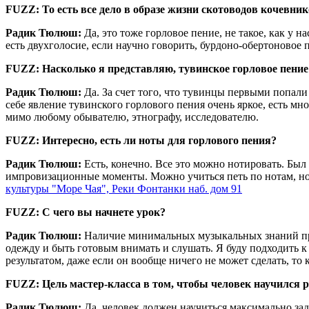
FUZZ: То есть все дело в образе жизни скотоводов кочевник
Радик Тюлюш:
Да, это тоже горловое пение, не такое, как у 
есть двухголосие, если научно говорить, бурдоно-обертоновое 
FUZZ: Насколько я представляю, тувинское горловое пение 
Радик Тюлюш:
Да. За счет того, что тувинцы первыми попали
себе явление тувинского горлового пения очень яркое, есть м
мимо любому обывателю, этнографу, исследователю.
FUZZ: Интересно, есть ли ноты для горлового пения?
Радик Тюлюш:
Есть, конечно. Все это можно нотировать. Был
импровизационные моменты. Можно учиться петь по нотам, но 
культуры "Море Чая", Реки Фонтанки наб. дом 91
FUZZ: С чего вы начнете урок?
Радик Тюлюш:
Наличие минимальных музыкальных знаний прив
одежду и быть готовым внимать и слушать. Я буду подходить к 
результатом, даже если он вообще ничего не может сделать, то 
FUZZ: Цель мастер-класса в том, чтобы человек научился 
Радик Тюлюш:
Да, человек должен научиться максимально зад