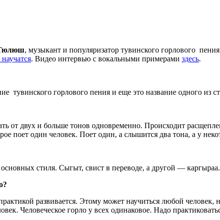
 Тюлюш
, музыкант и популяризатор тувинского горлового пения
 научатся
. Видео интервью с вокальными примерами
здесь
.
ие тувинского горлового пения и еще это название одного из с
ать от двух и больше тонов одновременно. Происходит расщеплен
ое поет один человек. Поет один, а слышится два тона, а у нек
 основных стиля. Сыгыт, свист в переводе, а другой — каргыраа.
о?
 практикой развивается. Этому может научиться любой человек, н
ек. Человеческое горло у всех одинаковое. Надо практиковаться