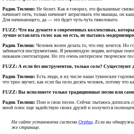
Радик Тюлюш:
Не болит. Как я говорил, это фальшивые связки
начинает петь, только начинает затрагивать эти мышцы, он каш
Для начинающего, да — это будет чуть-чуть тяжеловато.
FUZZ: Что вы думаете о современных коллективах, которы
лучше оставлять голос как он есть, не пытаясь модернизир
Радик Тюлюш
: Человек волен делать то, что ему хочется. Но 
забивается инструментами. Я рекомендую людям, которые поют в
никаким синтезаторам. Но это очень интересное творческое по
FUZZ: А если без инструментов, только соло? Существуют д
Радик Тюлюш:
Есть люди, в их числе наши тувинские горлови
что трио звучит, как если бы пело десять человек, потому что 
FUZZ: Вы исполняете только традиционные песни или сами
Радик Тюлюш:
Пою и свои песни. Сейчас пытаюсь дописать с
мной плюс еще задействую своих друзей и получится полноце
На сайте установлена система
Orphus
. Если вы обнаружи
же странице.