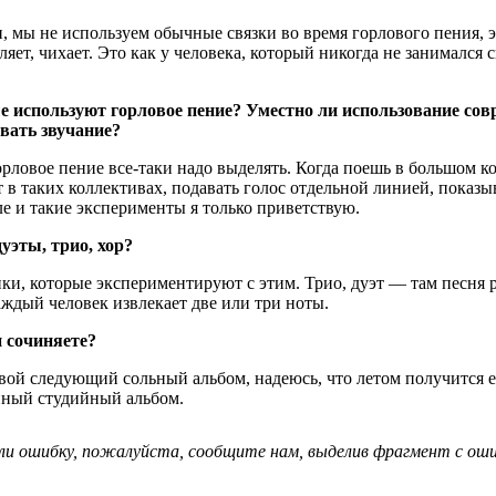
, мы не используем обычные связки во время горлового пения, эт
ляет, чихает. Это как у человека, который никогда не занимался
е используют горловое пение? Уместно ли использование со
овать звучание?
горловое пение все-таки надо выделять. Когда поешь в большом ко
 таких коллективах, подавать голос отдельной линией, показыва
ле и такие эксперименты я только приветствую.
уэты, трио, хор?
ки, которые экспериментируют с этим. Трио, дуэт — там песня р
каждый человек извлекает две или три ноты.
 сочиняете?
вой следующий сольный альбом, надеюсь, что летом получится 
нный студийный альбом.
ли ошибку, пожалуйста, сообщите нам, выделив фрагмент с ошиб