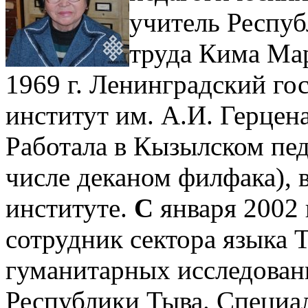
учитель Респуб
труда Кима Мар
1969 г. Ленинградский го
институт им. А.И. Герцена
Работала в Кызылском пед
числе деканом филфака),
институте.
С
января 2002
сотрудник сектора языка 
гуманитарных исследован
Республики Тыва. Специа