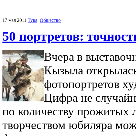
17 мая 2011
Тува
.
Общество
50 портретов: точность
Вчера в выставоч
Кызыла открылась
фотопортретов ху
Цифра не случайн
по количеству прожитых л
творчеством юбиляра мож