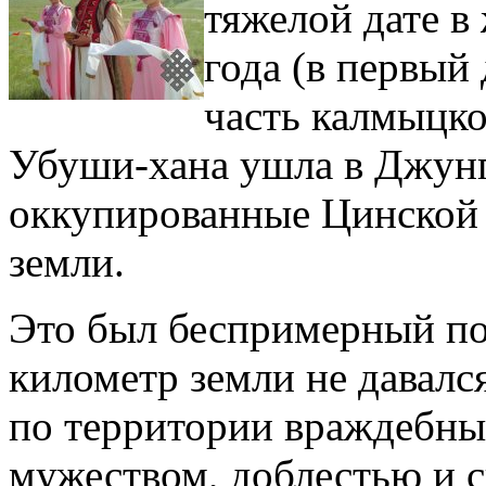
тяжелой дате в
года (в первый
часть калмыцко
Убуши-хана ушла в Джунг
оккупированные Цинской 
земли.
Это был беспримерный по
километр земли не давалс
по территории враждебных
мужеством, доблестью и 