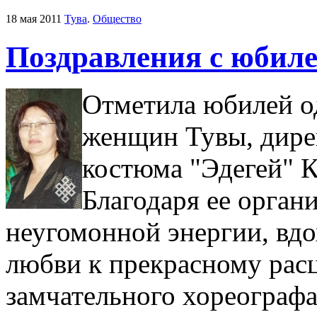
18 мая 2011
Тува
.
Общество
Поздравления с юбил
Отметила юбилей о
женщин Тувы, дирек
костюма "Эдегей" 
Благодаря ее орган
неугомонной энергии, вд
любви к прекрасному рас
замчательного хореографа