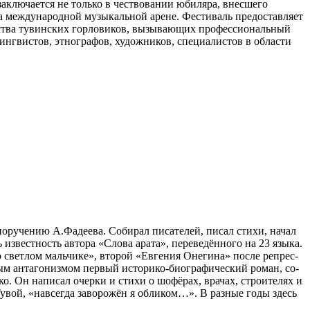
заключается не только в чествовании юбиляра, внесшего
на международной музыкальной арене. Фестиваль предоставляет
ерства тувинских горловиков, вызывающих профессиональный
ингвистов, этнографов, художников, специалистов в области
у­че­нию А.Фа­де­е­ва. Со­би­рал пи­са­те­лей, пи­сал сти­хи, на­чал
из­ве­ст­ность ав­то­ра «Сло­ва ара­та», пе­ре­ве­дён­но­го на 23 язы­ка.
 свет­лом маль­чи­ке», вто­рой «Ев­ге­ния Оне­ги­на» по­сле ре­прес­
ым ан­та­го­низ­мом пер­вый ис­то­ри­ко-би­о­гра­фи­че­с­кий ро­ман, со­
ко. Он на­пи­сал очер­ки и сти­хи о шо­фё­рах, вра­чах, стро­и­те­лях и
у­вой, «на­всег­да за­во­ро­жён я об­ли­ком…». В раз­ные го­ды здесь