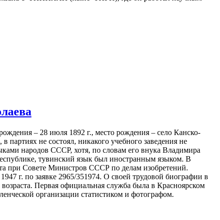
олаева
ождения – 28 июля 1892 г., место рождения – село Канско-
в партиях не состоял, никакого учебного заведения не
зыками народов СССР, хотя, по словам его внука Владимира
Республике, тувинский язык был иностранным языком. В
тета при Совете Министров СССР по делам изобретений.
1947 г. по заявке 2965/351974. О своей трудовой биографии в
 возраста. Первая официальная служба была в Красноярском
еселенческой организации статистиком и фотографом.