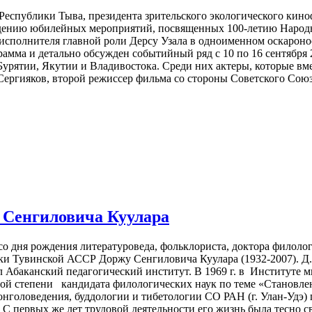
Республики Тыва, президента зрительского экологического кино
едению юбилейных мероприятий, посвященных 100-летию Народ
исполнителя главной роли Дерсу Узала в одноименном оскарон
амма и детально обсужден событийный ряд с 10 по 16 сентября 
урятии, Якутии и Владивостока. Среди них актеры, которые вм
Сергияков, второй режиссер фильма со стороны Советского Сою
у Сенгиловича Куулара
со дня рождения литературоведа, фольклориста, доктора филоло
ки Тувинской АССР Доржу Сенгиловича Куулара (1932-2007). Д.С.
л Абаканский педагогический институт. В 1969 г. в Институте 
ой степени кандидата филологических наук по теме «Становлени
нголоведения, буддологии и тибетологии СО РАН (г. Улан-Удэ) 
. С первых же лет трудовой деятельности его жизнь была тесн