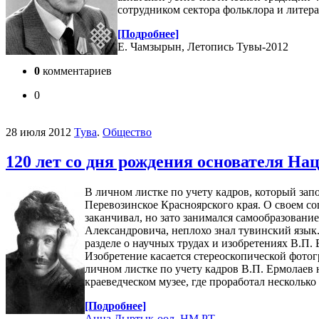
сотрудником сектора фольклора и литера
[Подробнее]
Е. Чамзырын, Летопись Тувы-2012
0
комментариев
0
28 июля 2012
Тува
.
Общество
120 лет со дня рождения основателя Н
В личном листке по учету кадров, который зап
Перевозинское Красноярского края. О своем со
заканчивал, но зато занимался самообразовани
Александровича, неплохо знал тувинский язык
разделе о научных трудах и изобретениях В.П.
Изобретение касается стереоскопической фотогр
личном листке по учету кадров В.П. Ермолаев 
краеведческом музее, где проработал несколько
[Подробнее]
Анна Дыртык-оол, НМ РТ