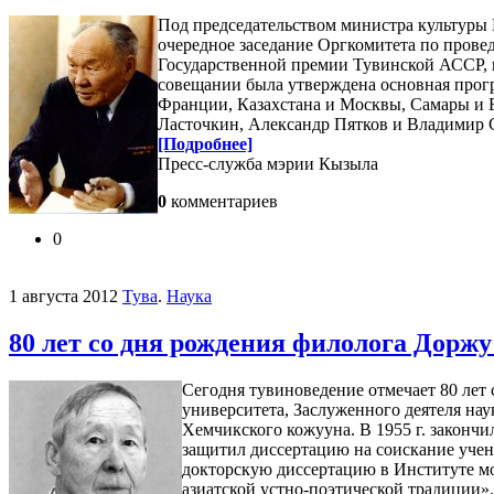
Под председательством министра культуры 
очередное заседание Оргкомитета по пров
Государственной премии Тувинской АССР, 
совещании была утверждена основная прогр
Франции, Казахстана и Москвы, Самары и Б
Ласточкин, Александр Пятков и Владимир 
[Подробнее]
Пресс-служба мэрии Кызыла
0
комментариев
0
1 августа 2012
Тува
.
Наука
80 лет со дня рождения филолога Дорж
Сегодня тувиноведение отмечает 80 лет 
университета, Заслуженного деятеля нау
Хемчикского кожууна. В 1955 г. закончи
защитил диссертацию на соискание учен
докторскую диссертацию в Институте мо
азиатской устно-поэтической традиции»