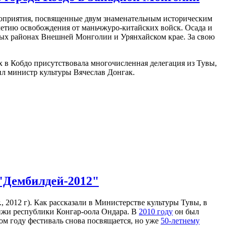
роприятия, посвященные двум знаменательным историческим
летию освобождения от маньчжуро-китайских войск. Осада и
ных районах Внешней Монголии и Урянхайском крае. За свою
 в Кобдо присутствовала многочисленная делегация из Тувы,
ил министр культуры Вячеслав Донгак.
"Дембилдей-2012"
 г., 2012 г). Как рассказали в Министерстве культуры Тувы, в
ейжи республики Конгар-оола Ондара. В
2010 году
он был
том году фестиваль снова посвящается, но уже
50-летнему