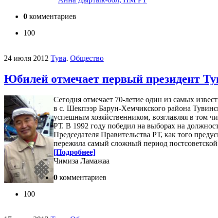
0
комментариев
100
24 июля 2012
Тува
.
Общество
Юбилей отмечает первый президент Т
Сегодня отмечает 70-летие один из самых изве
в с. Шекпээр Барун-Хемчикского района Тувинс
успешным хозяйственником, возглавляя в том чи
РТ. В 1992 году победил на выборах на должнос
Председателя Правительства РТ, как того преду
пережила самый сложный период постсоветской и
[Подробнее]
Чимиза Ламажаа
0
комментариев
100