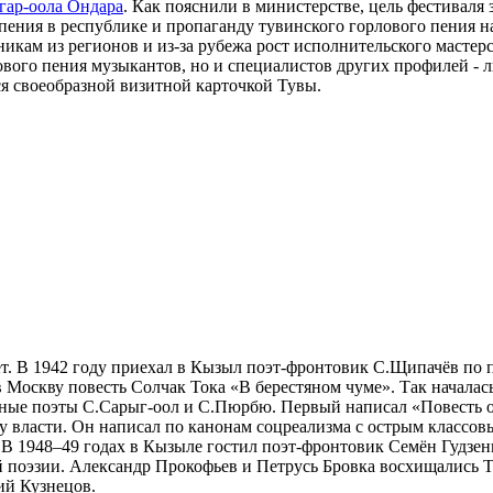
гар-оола Ондара
. Как пояснили в министерстве, цель фестиваля 
 пения в республике и пропаганду тувинского горлового пения 
тникам из регионов и из-за рубежа рост исполнительского маст
вого пения музыкантов, но и специалистов других профилей - л
ся своеобразной визитной карточкой Тувы.
т. В 1942 го­ду при­ехал в Кы­зыл по­эт-фрон­то­вик С.Щи­па­чёв по по­р
в Моск­ву по­весть Сол­чак То­ка «В бе­ре­с­тя­ном чу­ме». Так на­ча­лась 
­род­ные по­эты С.Са­рыг-оол и С.Пюр­бю. Пер­вый на­пи­сал «По­весть о
у вла­с­ти. Он на­пи­сал по ка­но­нам соц­ре­а­лиз­ма с ос­т­рым клас­со­в
и. В 1948–49 го­дах в Кы­зы­ле гос­тил по­эт-фрон­то­вик Се­мён Гуд­зен­
й по­эзии. Алек­сандр Про­ко­фь­ев и Пе­т­русь Бров­ка вос­хи­ща­лись Т
й Куз­не­цов.