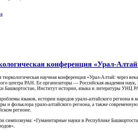
ия
ологическая конференция «Урал-Алтай:
я тюркологическая научная конференция «Урал-Алтай: через век
ного центра РАН. Ее организаторы — Российская академия нау
ки Башкортостан, Институт истории, языка и литературы УНЦ Р
облемы языков, истории народов урало-алтайского региона в к
уры и фольклора урало-алтайского региона, а также современн
йском регионе.
ри симпозиума: «Гуманитарные науки в Республике Башкортоста
родов».