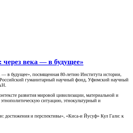
 через века — в будущее»
а — в будущее», посвященная 80-летию Института истории,
к, Российский гуманитарный научный фонд, Уфимский научный
АН.
онтексте развития мировой цивилизации, материальной и
ую этнополитическую ситуацию, этнокультурный и
н: достижения и перспективы», «Киса-и Йусуф» Кул Гали: к