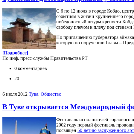
С 6 по 12 июля в городе Кобдо, це
событиям в жизни крупнейшего город
победоносный штурм крепости Кобдо
свободу плечом к плечу под стенами 
По приглашению губернатора аймака 
которую по поручению Главы – Предс
[Подробнее]
По инф. пресс-службы Правительства РТ
0
комментариев
20
6 июля 2012
Тува
.
Общество
В Туве открывается Международный фе
Фестиваль исполнителей горлового п
2002 году первый фестиваль проводи
посвящен
50-летию заслуженного ар