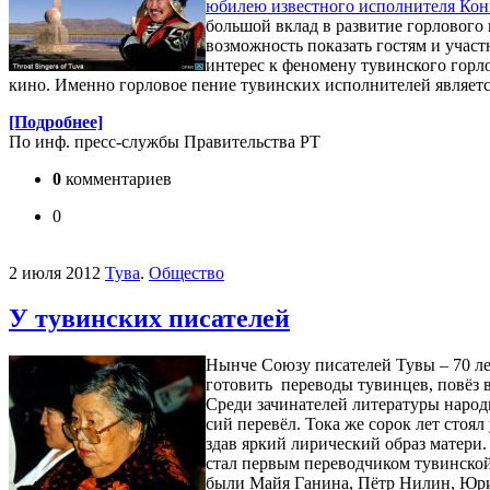
юбилею известного исполнителя Кон
большой вклад в развитие горлового
возможность показать гостям и учас
интерес к феномену тувинского горло
кино. Именно горловое пение тувинских исполнителей являет
[Подробнее]
По инф. пресс-службы Правительства РТ
0
комментариев
0
2 июля 2012
Тува
.
Общество
У тувинских писателей
Нын­че Со­ю­зу пи­са­те­лей Ту­вы – 70 ле
го­то­вить пе­ре­во­ды ту­вин­цев, по­вёз 
Сре­ди за­чи­на­те­лей ли­те­ра­ту­ры на
сий пе­ре­вёл. То­ка же со­рок лет сто­ял 
здав яр­кий ли­ри­че­с­кий об­раз ма­те­р
стал пер­вым пе­ре­вод­чи­ком ту­вин­ско
бы­ли Майя Га­ни­на, Пётр Ни­лин, Юри