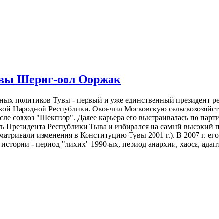
увы Шериг-оол Ооржак
стных политиков Тувы - первый и уже единственный президент р
кой Народной Республики. Окончил Московскую сельскохозяйст
сле совхоз "Шекпээр". Далее карьера его выстраивалась по парт
ть Президента Республики Тыва и избирался на самый высокий по
сматривали изменения в Конституцию Тувы 2001 г.). В 2007 г. е
стории - период "лихих" 1990-ых, период анархии, хаоса, адап