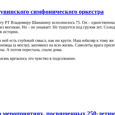
увинского симфонического оркестра
сту РТ Владимиру Шананину исполнилось 75. Он – единственный
из могикан. Но – не унывает. Не тушуется под грузом лет. Соли
в истории.
 в ней есть глубокий смысл, как ни крути. Наш юбиляр к тому же
е немцы (а могли), запомнил на всю жизнь. Самолеты врага прил
ны. А потом перестала, спали дома.
изнь врезалось это чувство в подсознание.
в мероприятиях, посвященных 250-летию