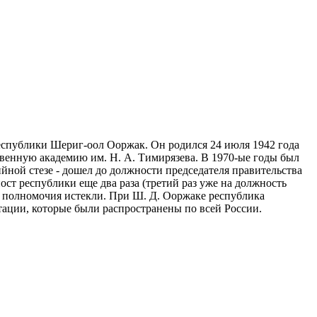
еспублики Шериг-оол Ооржак. Он родился 24 июля 1942 года
венную академию им. Н. А. Тимирязева. В 1970-ые годы был
ийной стезе - дошел до должности председателя правительства
ст республики еще два раза (третий раз уже на должность
го полномочия истекли. При Ш. Д. Ооржаке республика
тации, которые были распространены по всей России.