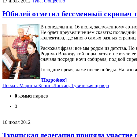
17 июля 2012
Тува
.
Общество
Юбилей отметил бессменный скрипач т
В понедельник, 16 июля, заслуженному арти
Не будет преувеличением сказать: последний 
коллектива, где много самых разных страниц 
Расхожая фраза: все мы родом из детства. Но
Родную Вологду той поры, хотя и не взяли е
сначала посреди ночи собирала, под вой сире
Голодное время, даже после победы. На всю ж
[Подробнее]
По мат. Марины Кенин-Лопсан, Тувинская правда
0
комментариев
0
16 июля 2012
Тувинская делегация приняла участие 