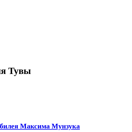
ия Тувы
юбилея Максима Мунзука