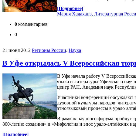
[Подробнее]
Мария Хадаханэ, Литературная Росс
0
комментариев
0
21 июня 2012
Регионы России
.
Наука
В Уфе открылась V Всероссийская тюрк
В Уфе начала работу V Всероссийска
языка и литературы Уфимского науч
центр РАН, Академия наук Республи
Участники конференции обсуждают пр
духовной культуры народов, литерат
этноязыковый процессы в урало-алта
В рамках научного форума пройдут т
800-летию создания» и «Мифология и эпос урало-алтайских на
[Подробнее]