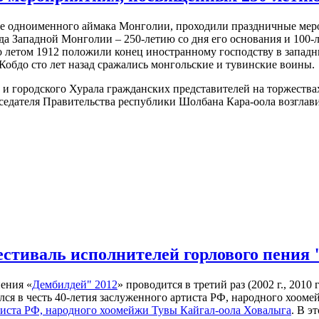
нтре одноименного аймака Монголии, проходили праздничные ме
а Западной Монголии – 250-летию со дня его основания и 100-
 летом 1912 положили конец иностранному господству в запад
Кобдо сто лет назад сражались монгольские и тувинские воины.
и городского Хурала гражданских представителей на торжествах
едателя Правительства республики Шолбана Кара-оола возглав
стиваль исполнителей горлового пения 
ения «
Дембилдей" 2012
» проводится в третий раз (2002 г., 2010
лся в честь 40-летия заслуженного артиста РФ, народного хоом
тиста РФ, народного хоомейжи Тувы Кайгал-оола Ховалыга
. В э