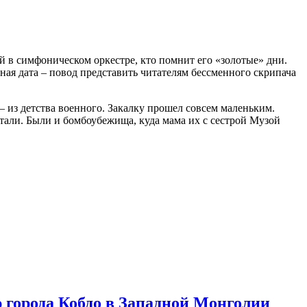
 в симфоническом оркестре, кто помнит его «золотые» дни.
дная дата – повод представить читателям бессменного скрипача
 – из детства военного. Закалку прошел совсем маленьким.
етали. Были и бомбоубежища, куда мама их с сестрой Музой
 города Кобдо в Западной Монголии