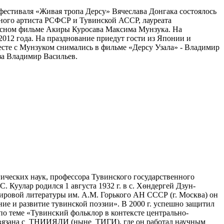
фестиваля «Живая тропа Дерсу» Вячеслава Донгака состоялось
ного артиста РСФСР и Тувинской АССР, лауреата
осном фильме Акиры Куросава Максима Мунзука. На
2012 года. На празднование приедут гости из Японии и
есте с Мунзуком снимались в фильме «Дерсу Узала» - Владимир
за Владимир Васильев.
гических наук, профессора Тувинского государственного
 Куулар родился 1 августа 1932 г. в с. Хөндергей Дзун-
мировой литературы им. А.М. Горького АН СССР (г. Москва) он
е и развитие тувинской поэзии». В 2000 г. успешно защитил
по теме «Тувинский фольклор в контексте центрально-
о связана с ТНИИЯЛИ (ныне ТИГИ), где он работал научным