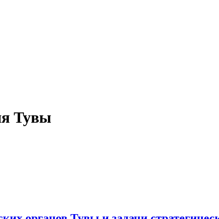
ия Тувы
ских органов Тувы и задачи стратегичес