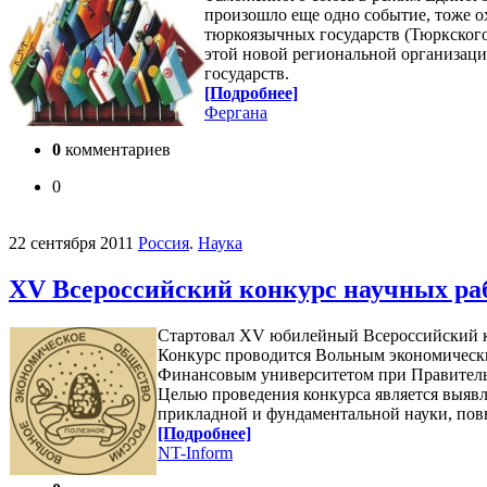
произошло еще одно событие, тоже ох
тюркоязычных государств (Тюркского
этой новой региональной организаци
государств.
[Подробнее]
Фергана
0
комментариев
0
22 сентября 2011
Россия
.
Наука
ХV Всероссийский конкурс научных ра
Cтартовал XV юбилейный Всероссийский к
Конкурс проводится Вольным экономически
Финансовым университетом при Правител
Целью проведения конкурса является выявл
прикладной и фундаментальной науки, пов
[Подробнее]
NT-Inform