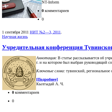
NT-Inform
0
комментариев
0
1 сентября 2011
НИТ №2—3, 2011
.
Научная жизнь
Учредительная конференция Тувинского
Аннотация:
В статье рассказывается об уч
г. и на котором был выбран руководящий со
Ключевые слова:
тувинский, региональное 
[Подробнее]
Кылгыдай А. Ч.
0
комментариев
0