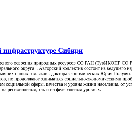
й инфраструктуре Сибири
лексного освоения природных ресурсов СО РАН (ТувИКОПР СО Р
рального округа». Авторский коллектив состоит из ведущего 
 бывших наших земляков - доктора экономических Юрия Полулях
ратов, но продолжают заниматься социально-экономическими пр
ем социальной сферы, качества и уровня жизни населения, от у
 на региональном, так и на федеральном уровнях.