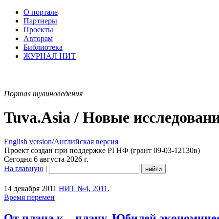
О портале
Партнеры
Проекты
Авторам
Библиотека
ЖУРНАЛ НИТ
Портал тувиноведения
Tuva.Asia / Новые исследован
English version/Английская версия
Проект создан при поддержке РГНФ (грант 09-03-12130в)
Сегодня 6 августа 2026 г.
На главную
|
14 декабря 2011
НИТ №4, 2011
.
Время перемен
От плана к... плану. Юбилей экономиче