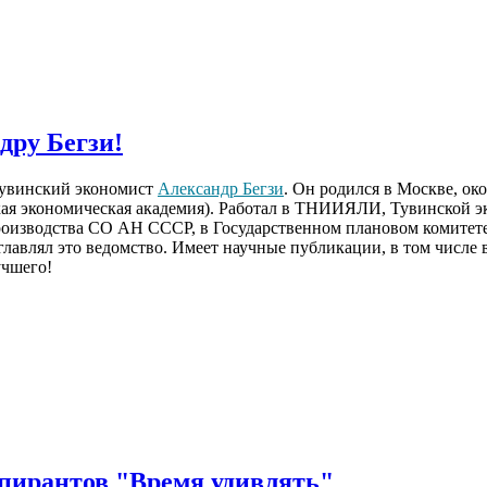
дру Бегзи!
тувинский экономист
Александр Бегзи
. Он родился в Москве, о
ская экономическая академия). Работал в ТНИИЯЛИ, Тувинской 
оизводства СО АН СССР, в Государственном плановом комитете
главлял это ведомство. Имеет научные публикации, в том числе
учшего!
спирантов "Время удивлять"