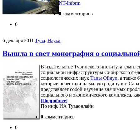
NT-Inform
0
комментариев
0
6 декабря 2011
Тува
.
Наука
Вышла в свет монография о социально
В издательстве Тувинского института комп
социальной инфраструктуры Сибирского феде
социологических наук
Таны Ойдуп
, а также
которые переехали на малую родину в г. Са
представляет собой изучение значимых пробл
социального и экономического комплекса, как
[Подробнее]
По инф. ИА Туваонлайн
0
комментариев
0