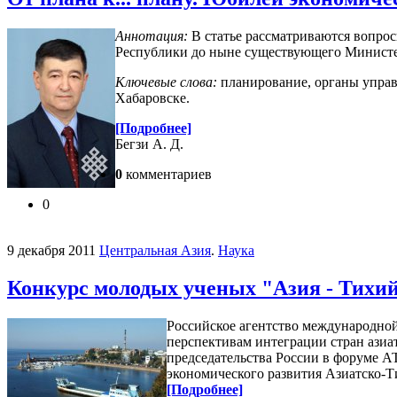
Аннотация:
В статье рассматриваются вопро
Республики до ныне существующего Министер
Ключевые слова:
планирование, органы управл
Хабаровске.
[Подробнее]
Бегзи А. Д.
0
комментариев
0
9 декабря 2011
Центральная Азия
.
Наука
Конкурс молодых ученых "Азия - Тихий
Российское агентство международно
перспективам интеграции стран азиа
председательства России в форуме А
экономического развития Азиатско-Т
[Подробнее]