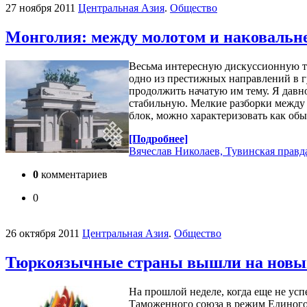
27 ноября 2011
Центральная Азия
.
Общество
Монголия: между молотом и наковальн
Весьма интересную дискуссионную тем
одно из престижных направлений в гу
продолжить начатую им тему. Я давн
стабильную. Мелкие разборки между
блок, можно характеризовать как об
[Подробнее]
Вячеслав Николаев, Тувинская правд
0
комментариев
0
26 октября 2011
Центральная Азия
.
Общество
Тюркоязычные страны вышли на новый
На прошлой неделе, когда еще не ус
Таможенного союза в режим Единого