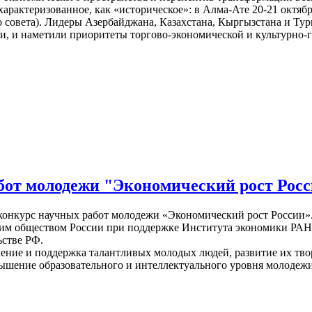
арактеризованное, как «историческое»: в Алма-Ате 20-21 октяб
 совета). Лидеры Азербайджана, Казахстана, Кыргызстана и Ту
и, и наметили приоритеты торгово-экономической и культурно
бот молодежи "Экономический рост Рос
онкурс научных работ молодежи «Экономический рост России»
м обществом России при поддержке Института экономики РАН, И
ьстве РФ.
ение и поддержка талантливых молодых людей, развитие их тво
ышение образовательного и интеллектуального уровня молодеж