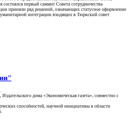
ря состоялся первый саммит Совета сотрудничества
рции приняли ряд решений, означающих статусное оформление
-гуманитарной интеграции входящих в Тюркский совет
сии"
.
здательского дома «Экономическая газета», совместно с
рческих способностей, научной инициативы в области
и.