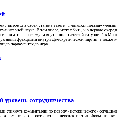
ей
у затронул в своей статье в газете «Тувинская правда» ученый
манитарной науке. В том числе, может быть, и в первую очередь,
о и внимательно слежу за внутриполитической ситуацией в Монго
 разными фракциями внутри Демократической партии, а также 
ычную парламентскую игру.
а
 уровень сотрудничества
пели стихнуть комментарии по поводу «исторического» соглашени
 экономического пространства и перспектив трансформации вс