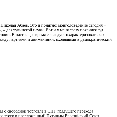
 Николай Абаев. Это и понятно: монголоведение сегодня –
 – для тувинской науки. Вот и у меня сразу появился зуд
лии. В настоящее время ее следует охарактеризовать как
между партиями и движениями, входящими в демократический
я о свободной торговле в СНГ, грядущего перехода
его этого в предложенный Путиным Евразийский Союз,