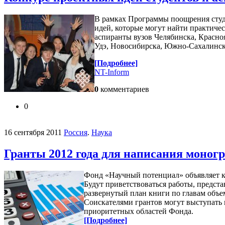
В рамках Программы поощрения студ
идей, которые могут найти практичес
аспиранты вузов Челябинска, Красноя
Удэ, Новосибирска, Южно-Сахалинска
[Подробнее]
NT-Inform
0
комментариев
0
16 сентября 2011
Россия
.
Наука
Гранты 2012 года для написания моног
Фонд «Научный потенциал» объявляет к
Будут приветствоваться работы, предст
развернутый план книги по главам объе
Соискателями грантов могут выступать 
приоритетных областей Фонда.
[Подробнее]