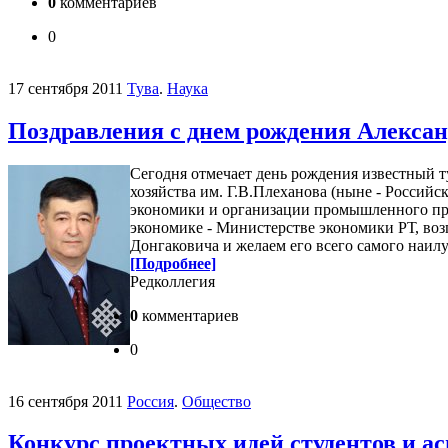
0
комментариев
0
17 сентября 2011
Тува
.
Наука
Поздравления с днем рождения Алексан
Сегодня отмечает день рождения известный 
хозяйства им. Г.В.Плеханова (ныне - Россий
экономики и организации промышленного пр
экономике - Министерстве экономики РТ, воз
Донгаковича и желаем его всего самого наил
[Подробнее]
Редколлегия
0
комментариев
0
16 сентября 2011
Россия
.
Общество
Конкурс проектных идей студентов и а